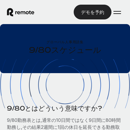
デモを予約
ホーム
グローバル人事用語集
製品
9/80スケジュール
ソリューション
グローバル雇用
グローバル給与処理
リソース
各国の制度に対応
コンプライアンス対応の給与処理を手軽に
国別ガイド
価格
ツールと計算ツール
Employer of Record（EOR）
/国別のグローバル雇用支援を検索する
グローバル展開をコストをかけずに実現
誤分類リスク判定ツール
米国州エクスプローラー
国別に従業員の誤分類リスクを確認する
Contractor of Record
9/80とはどういう意味ですか?
米国の各州において採用プロセスを簡素化する
日本語
世界中の契約社員と法令を遵守して契約
従業員コスト計算ツール
9/80勤務表とは,通常の10日間ではなく9日間に80時間
Remoteを他社と比較
各国の総従業員コストを計算する
契約社員管理
勤務し,その結果2週間に1回の休日を延長できる勤務取
English
他社と比較した、当社の強みを確認する