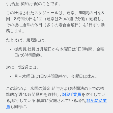
世界中の契約社員をオンボーディングし、管理
引,合意,契約,手配のことです。
契約社員の報酬計算ツール
ログイン
Nederlands
グローバルな契約社員向けに、通貨オプションと支払スピー
この圧縮されたスケジュールは、通常、9時間の日を8
PEO
成長の段階
ドを確認する
回、8時間の日を1回（通常は2つの週で分割）勤務し、
複雑な雇用関連業務を外部委託
Français
スタートアップ
その後に通常の休日（多くの場合金曜日）を1日ずつ勤
成長中の企業向けのアジャイルなグローバルHR・給与処理ソ
務します。
REMOTEで学習
Deutsch
リューション
インフラ
たとえば、第1週には、
リサーチおよびガイド
Remote統合
ミッドマーケット
Español
従業員,社員は月曜日から木曜日は1日9時間、金曜
人事機能をワークフローにシームレスに統合する
活用事例
カスタマイズされた人事ソリューションでチームを拡大する
日は8時間勤務。
Italiano
プラットフォーム
HR用語集
企業
チームのための人事の基本機能を内蔵
次に、第2週には、
大企業向けのグローバルHR
Português (Portugal)
チェックリストおよびテンプレート
月～木曜日は1日9時間勤務で、金曜日は休み。
接続
新しい
職務内容ライブラリ
日本語
当社のMCPを使用して、あらゆるAIツールをRemoteに接続
パートナーに登録
この設定は、米国の賃金,給与および時間法の下での標
戦略的テクノロジーパートナー
ウェビナー
統合
準的な週40時間勤務を維持し,
免除従業員
を遵守してい
한국어
グローバルな人事機能を柔軟に自社プラットフォームへ統合
基本的なビジネスツールを活用して業務プロセスを効率化す
る,順守している,慎重に実施されている場合,
非免除従業
イベント
る
員
も同様に.
中文（简体）
パートナーとして登録
ニュースルーム