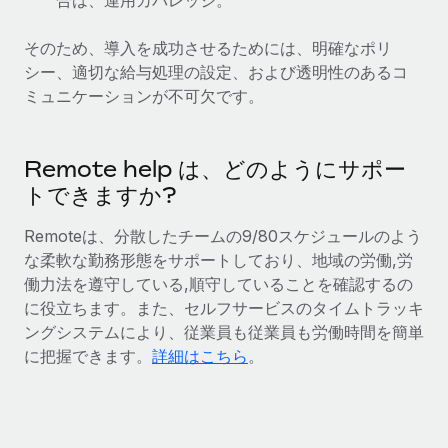
合は、運用カバレッジ。
福利厚生
ブログ
そのため、導入を成功させるためには、明確なポリ
従業員の福利厚生を簡単に管理
シー、適切な給与処理の設定、および透明性のあるコ
Remoteの製品アップデート：GustoとXeroの統合お
ミュニケーションが不可欠です。
よびContractor Management Plus（契約社員管理
プラス）
Remoteの使命は、世界のどこにいても、あらゆる規模の企業が
Remote help は、どのようにサポー
業務に最適な人材を採用し、管理し、給与を支給できるようにす
トできますか?
ることです。この数週間で、新しい統合、機能、改良点をリリー
Remoteは、分散したチームの9/80スケジュールのよう
スしました。...
な柔軟な勤務形態をサポートしており、地域の労働,労
詳細を見る
働力法を遵守している,順守していることを確認するの
に役立ちます。また、セルフサービスのタイムトラッキ
ングシステムにより、従業員も従業員も労働時間を簡単
給与詐欺：種類、事例、ビジネスを守る方法
に把握できます。
詳細はこちら
。
給与, 賃金は詐欺の特に魅力的な標的です。多額の資金がシステ
ム間で頻繁に移動しているためです。このため、自社のビジネス
を保護することは極めて重要です。...