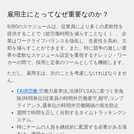
当社とのパートナーシップの可能性を検討する
サービス
給与・人材情報
雇用主にとってなぜ重要なのか？
Remote Build
近日リリース予定
専門家に相談
統合とAI自動化に関するコンサルティング
情報センター
9/80のスケジュールは、従業員により多くの柔軟性を
グローバル人事・コンプライアンスの専門サポート
提供することで（総労働時間を減らすことなく ） 、 企
サポートを依頼する
業はワークライフバランスを強化し、生産性を高め、欠
バックグラウンドチェック
活用事例
勤を減らすことができます。また、特に競争の激しい業
候補者の選考プロセスをシンプルに
すべてのリソースを表示する
界や柔軟なスケジュール設定を重視するナレッジ・ワー
Compliance Watchtower
カーの間で、採用と定着のツールとしても機能します。
コンプライアンスリスクを先回りして対応
ブログ
ただし、雇用主は、次のことを考慮しなければなりませ
グローバル給与処理
ん。
デバイス管理
ITデバイスを世界規模で提供・管理
EORおよびPEO
FAIR労働,
労働力基準法,法律(FLSA)に基づく非免
除(時間単位)従業員の時間外労働遵守,順守,コンプ
法人設立
契約社員管理
ライアンス,週単位の時間外労働閾値の発生防止
法令順守した法人をスピーディに設立
週間で時間を正しく分割するタイムトラッキングシ
税務
ステム。
移住・転勤
特にチームの人員を継続的に配置する必要がある場
ブログを読む
従業員の異動をスムーズに