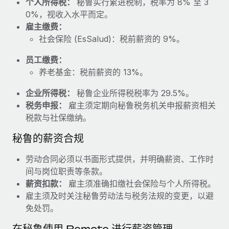
个人所得税：
秘鲁实行累进税制，税率为 8% 至 3
福利
actually looks like
0%，视收入水平而定。
轻松管理员工福利
Most teams hear "payroll implementation" and picture a
雇主缴费：
six-month project with a dedicated team....
社会保险 (EsSalud)：税前薪资的 9%。
了解更多
员工缴费：
养老基金：税前薪资的 13%。
企业所得税：
秘鲁企业所得税税率为 29.5%。
税务申报：
雇主须定期向秘鲁税务机关申报薪资相关
税款与社保缴纳。
秘鲁的薪资合规
劳动合同必须以书面形式提供，并明确薪资、工作时
间与岗位职责等条款。
薪资扣款：
雇主须准确扣缴社会保险与个人所得税。
雇主须及时关注秘鲁劳动法与税务法规的变更，以避
免处罚。
在秘鲁使用 Remote 进行薪资管理