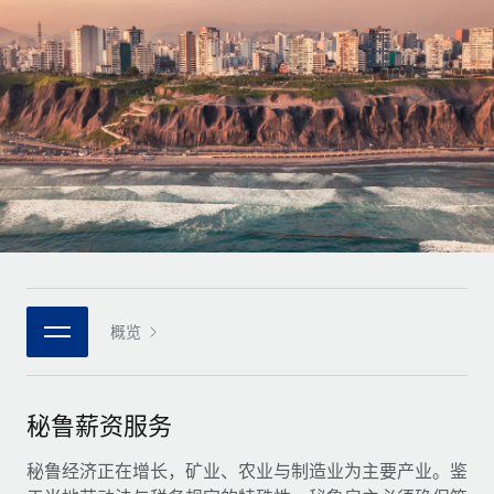
全球合同工入职与管理
合同工薪酬结算计算器
登录
Nederlands
探索全球合同工的结算货币选项与结算速度
PEO
成长阶段
外包复杂雇佣任务
Français
初创企业
通过 REMOTE 学习
为成长型企业量身打造的全球敏捷型人力资源与薪资解决方案
Deutsch
研究与指引
基础设施
中型市场
Remote Embedded
案例研究
通过定制化人力资源解决方案扩展团队
Español
将人力资源无缝融入工作流程
人力资源术语表
企业
Italiano
平台
面向大型企业的全球化人力资源服务
核对表和模板
团队的内置核心人力资源功能
Português (Portugal)
职位描述库
连接
概览
新的
与我们携手合作
日本語
使用我们的 MCP 将任何人工智能工具与 Remote 平台相连
战略技术合作伙伴
网络研讨会
集成
灵活地将全球人力资源嵌入您的平台
한국어
秘鲁薪资服务
活动
借助核心业务工具简化流程
成为合作伙伴
中文（简体）
新闻室
秘鲁经济正在增长，矿业、农业与制造业为主要产业。鉴
与我们共探合作机遇