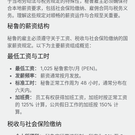
于当地劳动法与税务规定的特殊性，秘鲁雇主必须确保符
服务
薪金与人才洞察
Remote Build
即将推出
合本地薪资要求，包括社会保险缴纳、雇佣合同与税务义
咨询专家
集成与人工智能自动化咨询
务。理解这些规定对顺畅的薪资运作与合规至关重要。
洞察中心
获得全球人力资源与合规方面的专家帮助
秘鲁的薪资结构
获得支持
背景调查
案例研究
秘鲁的雇主必须遵守关于工资、税收与社会保险缴纳的国
简化候选人筛选流程
查看全部资源
家薪资规定。以下为主要薪资组成概览：
合规守望台
最低工资与工时
防范合规风险
博客
最低工资：
1,025 秘鲁索尔/月 (PEN)。
设备管理
发薪频率：
薪资通常按月发放。
Why owned entities are key to maintaining
EOR compliance
在全球范围内配置和跟踪 IT 设备
标准工时：
秘鲁正常工作周为 48 小时，通常分布在
六天内。
As the global workforce continues to expand in response
实体设立
加班费：
员工有权获得加班工资，加班时按正常工资
to the demands of today’s labor market, the...
快速建立合规实体
的 125% 计算，公共假日工作的加班按 150% 计
了解更多
算。
人员调配与搬迁
税收与社会保险缴纳
轻松搬迁员工
What a Workday global payroll implementation