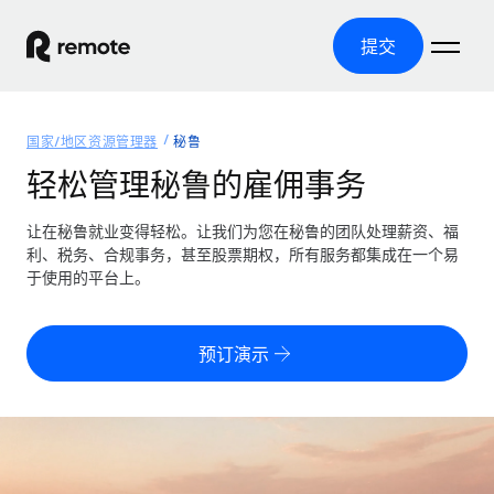
提交
首页
国家/地区资源管理器
秘鲁
产品
轻松管理秘鲁的雇佣事务
解决方案
全球招聘
让在秘鲁就业变得轻松。让我们为您在秘鲁的团队处理薪资、福
利、税务、合规事务，甚至股票期权，所有服务都集成在一个易
全球薪资管理
资源
于使用的平台上。
覆盖全球
轻松运行合规薪资
国家/地区资源管理器
定价
工具与计算器
第三方雇佣托管服务
按国家/地区查找全球雇佣支持
预订演示
零实体成本实现全球扩张
误分类风险计算工具
美国各州浏览器
按国家/地区检查员工误分类风险
第三方合同工托管服务
简化美国各州的招聘
中文（简体）
全球合规聘用合同工
员工成本计算器
Remote 无惧对比
计算任何国家的员工总成本
合同工管理
English
了解我们的竞争优势