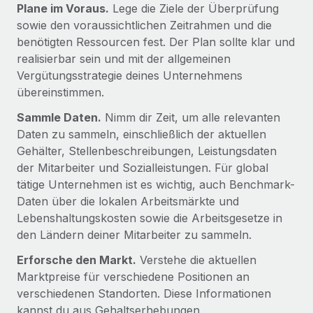
globalen Content-Agentur mit Remote
Plane im Voraus.
Lege die Ziele der Überprüfung
Niederlassungen
Den Blog erkunden
sowie den voraussichtlichen Zeitrahmen und die
Auf einen Blick Erfahre mehr über die unglaubliche
Mobilität und Relocation
benötigten Ressourcen fest. Der Plan sollte klar und
Transformation einer weltweit erfolgreichen...
Mühelose Relocation von Mitarbeiter:innen
realisierbar sein und mit der allgemeinen
BLOG
Mehr erfahren
Vergütungsstrategie deines Unternehmens
Benefits
übereinstimmen.
Neues zu Remote-Produkten: Integration mit
Mühelose Verwaltung von Benefits
Gusto und Zero und Contractor Management
Sammle Daten.
Nimm dir Zeit, um alle relevanten
Plus
Daten zu sammeln, einschließlich der aktuellen
Auch im neuen Jahr wollen wir bei Remote Unternehmen
Gehälter, Stellenbeschreibungen, Leistungsdaten
aller Größen dabei unterstützen, die beste...
der Mitarbeiter und Sozialleistungen. Für global
tätige Unternehmen ist es wichtig, auch Benchmark-
Mehr erfahren
Daten über die lokalen Arbeitsmärkte und
Lebenshaltungskosten sowie die Arbeitsgesetze in
den Ländern deiner Mitarbeiter zu sammeln.
Wie Phiture 55 Mitarbeiter:innen in 19 Ländern
mit Remote verwaltet
Erforsche den Markt.
Verstehe die aktuellen
Marktpreise für verschiedene Positionen an
Phiture ist der unumstrittene Marktführer im Bereich der
verschiedenen Standorten. Diese Informationen
Wachstumsberatung für mobile Apps. Das...
kannst du aus Gehaltserhebungen,