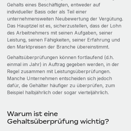
Globales Onboarding und Verwalten von
Gehalts eines Beschäftigten, entweder auf
Gesamtbeschäftigungskosten
Anmelden
Freelancer:innen
Nederlands
individueller Basis oder als Teil einer
WACHSTUMSPHASE
unternehmensweiten Neubewertung der Vergütung.
Honorarzahlungen berechnen
PEO
Français
Das Hauptziel ist es, sicherzustellen, dass der Lohn
Informationen zu möglichen Währungen und
Startups
Auslagern von komplexen HR-Aufgaben
des Arbeitnehmers mit seinen Aufgaben, seiner
Abwicklungsfristen für globale Freelancer:innen
Agile HR- und Payroll-Lösungen für wachsende
Deutsch
Leistung, seinen Fähigkeiten, seiner Erfahrung und
Unternehmen
den Marktpreisen der Branche übereinstimmt.
INFRASTRUKTUR
LERNEN MIT REMOTE
Mittelstand
Español
Gehaltsüberprüfungen können fortlaufend (d.h.
Remote Embedded
Maßgeschneiderte HR-Lösungen, um Teams zu
Forschung und Leitfäden
einmal im Jahr) in Auftrag gegeben werden, in der
Nahtlose Integration der HR in bestehende Abläufe
vergrößern
Italiano
Regel zusammen mit Leistungsüberprüfungen.
Fallstudien
Plattform
Manche Unternehmen entscheiden sich jedoch
Enterprise
Português (Portugal)
Integrierte HR-Kernfunktionen für dein Team
dafür, die Gehälter häufiger zu überprüfen, zum
HR-Glossar
Globale HR für Konzerne und Großunternehmen
Beispiel halbjährlich oder sogar vierteljährlich.
Verknüpfen
Neu
日本語
Checklisten und Vorlagen
Verknüpfung beliebiger KI-Tools mit Remote über unser
PARTNER WERDEN
Bibliothek für Stellenbeschreibungen
한국어
MCP
Warum ist eine
Strategische Technologiepartner
Gehaltsüberprüfung wichtig?
Webinare
Integrationen
Flexible Einbettung von Global-HR-Funktionen in deine
中文（简体）
Plattform
Prozessoptimierung mit unverzichtbaren Business-