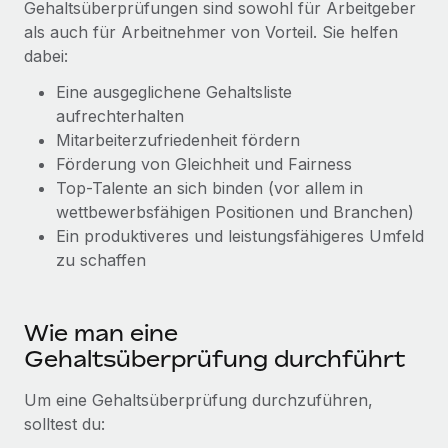
Gehaltsüberprüfungen sind sowohl für Arbeitgeber
Events
Tools
Partner werden
als auch für Arbeitnehmer von Vorteil. Sie helfen
Newsroom
dabei:
Entdecke die Möglichkeiten einer Partnerschaft
DIENSTLEISTUNGEN
Informationen zu Gehältern und Qualifikationen
Eine ausgeglichene Gehaltsliste
Remote Build
Demnächst verfügbar
aufrechterhalten
Frag unsere Expert:innen
Beratung zu Integrationen und KI-Automatisierung
Insights Center
Mitarbeiterzufriedenheit fördern
Hilfe von Expert:innen für globale HR & Compliance
Förderung von Gleichheit und Fairness
Hol dir Unterstützung
Background-Checks
FALLSTUDIEN
Top-Talente an sich binden (vor allem in
Einfacheres Bewerber:innen-Screening
wettbewerbsfähigen Positionen und Branchen)
Alle Ressourcen anzeigen
So hat der KI-Vorreiter Weaviate sein Team mit
Ein produktiveres und leistungsfähigeres Umfeld
Remote um 120 % vergrößert
Compliance Watchtower
zu schaffen
Lückenlose Compliance
BLOG
Weaviate auf einen Blick Weaviate entwickelt KI-basierte
Open-Source-Infrastrukturen. Das...
Globale Payroll
Geräteverwaltung
Wie man eine
Globale Bereitstellung und Verfolgung von IT-
Mehr erfahren
EOR und PEO
Gehaltsüberprüfung durchführt
Geräten
Contractor Management
Um eine Gehaltsüberprüfung durchzuführen,
Gründung von Niederlassungen
Revolution des Enterprise Contractor
solltest du:
Steuern
Schnelle, rechtssichere Gründung von
Managements – die Erfolgsgeschichte einer