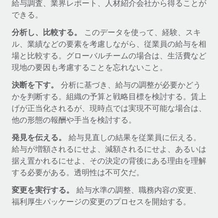
給与調査、業界レポート、人材紹介会社から得ることが
福利厚生
できる。
詳細を見る
ブログ
従業員の福利厚生を簡単に管理
分析し、比較する。
このデータを使って、経験、スキ
ル、業績などの要素を考慮しながら、従業員の給与を相
Remoteの製品アップデート：GustoとXeroの統合お
よびContractor Management Plus（契約社員管理
場と比較する。グローバルチームの場合は、生活費など
プラス）
現地の要因も考慮することを忘れないこと。
Remoteの使命は、世界のどこにいても、あらゆる規模の企業が
決断を下す。
分析に基づき、給与の調整が必要かどう
業務に最適な人材を採用し、管理し、給与を支給できるようにす
かを判断する。組織の予算と戦略目標を検討する。賃上
ることです。この数週間で、新しい統合、機能、改良点をリリー
げが正当化されるが、現時点では実現不可能な場合は、
スしました。...
他の形態の報酬や手当を検討する。
詳細を見る
発見を伝える。
給与見直しの結果を従業員に伝える。
給与が増額されるにせよ、減額されるにせよ、あるいは
据え置かれるにせよ、その決定の背後にある理由を理解
給与詐欺：種類、事例、ビジネスを守る方法
する必要がある。透明性は不可欠だ。
給与, 賃金は詐欺の特に魅力的な標的です。多額の資金がシステ
変更を実行する。
給与水準の調整、職務内容の変更、
ム間で頻繁に移動しているためです。このため、自社のビジネス
福利厚生パッケージの変更のプロセスを開始する。
を保護することは極めて重要です。...