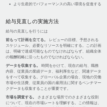
当社とのパートナーシップの可能性を検討する
より生産的でパフォーマンスの高い環境を促進する
サービス
給与・人材情報
Remote Build
近日リリース予定
専門家に相談
統合とAI自動化に関するコンサルティング
情報センター
給与見直しの実施方法
グローバル人事・コンプライアンスの専門サポート
サポートを依頼する
給与の見直しを行うには
バックグラウンドチェック
活用事例
候補者の選考プロセスをシンプルに
すべてのリソースを表示する
前もって計画を立てる。
レビューの目標、予想される
Reverse Tech、契約社員管理と給与処理でRemote
スケジュール、必要なリソースを明確にする。この計画
と戦略的提携
Compliance Watchtower
は、明確で達成可能なものでなければならず、組織全体
コンプライアンスリスクを先回りして対応
ブログ
の報酬戦略に沿ったものでなければならない。
Reverse Techの概要 健康とウェルネスのスタートアップである
Reverse...
グローバル給与処理
デバイス管理
データを収集する。
時間をかけて、現在の給与、職務
内容、従業員の業績データ、福利厚生など、関連データ
ITデバイスを世界規模で提供・管理
詳細を見る
EORおよびPEO
をすべて収集する。グローバル企業の場合、現地の労働
法人設立
契約社員管理
市場や生活費、従業員の国の雇用法に関するベンチマー
法令順守した法人をスピーディに設立
クデータも収集することが重要です。
AIのパイオニアであるWeaviateは、Remoteを使
税務
い、どのようにしてワークフォースを120%に増やした
市場を調査する。
さまざまな場所でのさまざまな役割
移住・転勤
のか
ブログを読む
について、現在の市場レートを理解する。この情報は、
従業員の異動をスムーズに
Weaviateの概要...