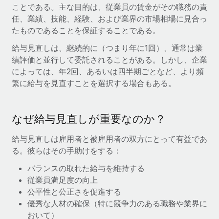
世界中の契約社員をオンボーディングし、管理
ことである。主な目的は、従業員の賃金がその職務の責
契約社員の報酬計算ツール
ログイン
任、業績、技能、経験、および業界の市場相場に見合っ
Nederlands
グローバルな契約社員向けに、通貨オプションと支払スピー
PEO
成長の段階
たものであることを保証することである。
ドを確認する
複雑な雇用関連業務を外部委託
Français
スタートアップ
給与見直しは、継続的に（つまり年に1回）、通常は業
成長中の企業向けのアジャイルなグローバルHR・給与処理ソ
績評価と並行して委託されることがある。しかし、企業
REMOTEで学習
Deutsch
リューション
インフラ
によっては、年2回、あるいは四半期ごとなど、より頻
リサーチおよびガイド
繁に給与を見直すことを選択する場合もある。
Remote統合
ミッドマーケット
Español
人事機能をワークフローにシームレスに統合する
活用事例
カスタマイズされた人事ソリューションでチームを拡大する
Italiano
プラットフォーム
なぜ給与見直しが重要なのか？
HR用語集
企業
チームのための人事の基本機能を内蔵
大企業向けのグローバルHR
Português (Portugal)
給与見直しは雇用者と被雇用者の双方にとって有益であ
チェックリストおよびテンプレート
接続
新しい
る。彼らはその手助けをする：
職務内容ライブラリ
日本語
当社のMCPを使用して、あらゆるAIツールをRemoteに接続
パートナーに登録
バランスの取れた給与を維持する
戦略的テクノロジーパートナー
ウェビナー
統合
従業員満足度の向上
한국어
グローバルな人事機能を柔軟に自社プラットフォームへ統合
公平性と公正さを促進する
基本的なビジネスツールを活用して業務プロセスを効率化す
イベント
優秀な人材の確保（特に競争力のある職務や業界に
る
中文（简体）
パートナーとして登録
おいて）
ニュースルーム