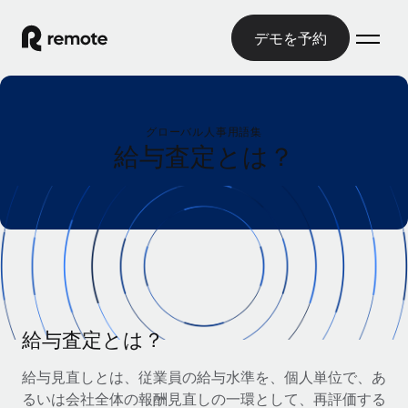
デモを予約
ホーム
グローバル人事用語集
製品
給与査定とは？
ソリューション
グローバル雇用
グローバル給与処理
リソース
各国の制度に対応
コンプライアンス対応の給与処理を手軽に
国別ガイド
価格
ツールと計算ツール
Employer of Record（EOR）
/国別のグローバル雇用支援を検索する
グローバル展開をコストをかけずに実現
誤分類リスク判定ツール
米国州エクスプローラー
国別に従業員の誤分類リスクを確認する
Contractor of Record
給与査定とは？
米国の各州において採用プロセスを簡素化する
日本語
世界中の契約社員と法令を遵守して契約
従業員コスト計算ツール
給与見直しとは、従業員の給与水準を、個人単位で、あ
Remoteを他社と比較
各国の総従業員コストを計算する
契約社員管理
るいは会社全体の報酬見直しの一環として、再評価する
English
他社と比較した、当社の強みを確認する