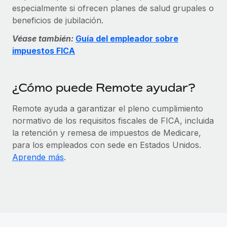
Explora el blog
especialmente si ofrecen planes de salud grupales o
Proporciona dispositivos tecnológicos y contrólalos
beneficios de jubilación.
en todo el mundo.
BLOG
Véase también:
Guía del empleador sobre
Apertura de entidades
impuestos FICA
Abre entidades conforme a la legalidad enseguida.
Novedades de producto de Remote:
Integraciones con Gusto y Xero y Contractor
Movilidad y reubicación
Management Plus
¿Cómo puede Remote ayudar?
Reubica a los empleados con facilidad.
La misión de Remote sigue siendo ayudar a empresas de
todos los tamaños a contratar, gestionar y...
Remote ayuda a garantizar el pleno cumplimiento
Prestaciones
normativo de los requisitos fiscales de FICA, incluida
Gestiona las prestaciones de los empleados sin
Más información
la retención y remesa de impuestos de Medicare,
complicaciones.
para los empleados con sede en Estados Unidos.
Aprende más
.
Pento se convierte en un empleador equitativo
con Remote
Gestionar las nóminas internamente es complicado. Tardas
semanas en hacerlo manualmente y, al mes...
Más información