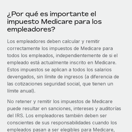
plataforma de forma flexible.
Sala de prensa
Integraciones
¿Por qué es importante el
Asociarse
Optimiza los procesos con herramientas empresariales
Información sobre salarios y talento
impuesto Medicare para los
Descubre oportunidades de colaborar con nosotros.
esenciales.
empleadores?
Centro de información
Remote Build
Próximamente
Los empleadores deben calcular y remitir
Consultoría de integraciones y automatización con IA.
Obtén ayuda
SERVICIOS
correctamente los impuestos de Medicare para
todos los empleados, independientemente de si el
Pregunta a un experto
Consulta todos los recursos
empleado está actualmente inscrito en Medicare.
CASOS PRÁCTICOS
Obtén ayuda de gente experta en RR. HH. globales
Estos impuestos se aplican a todos los salarios
y cumplimiento normativo.
BLOG
devengados, sin límite de ingresos (a diferencia de
Comprobaciones de antecedentes
las cotizaciones seguridad social, que tienen un
Nómina global
Simplifica los procesos de cribado de candidatos.
límite anual).
EOR y PEO
No retener y remitir los impuestos de Medicare
Cumplimiento normativo
puede resultar en sanciones, intereses y auditorías
Contractor Management
Adelántate a los riesgos de cumplimiento
del IRS. Los empleadores también deben ser
normativo.
Impuestos
conscientes de sus responsabilidades cuando los
empleados pasan a ser elegibles para Medicare,
Gestión de dispositivos