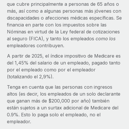
que cubre principalmente a personas de 65 años o
Compáranos con otras empresas.
Iniciar sesión
Contractor Management
más, así como a algunas personas más jóvenes con
Nederlands
Calculadora de pagos a autónomos
Integra y gestiona a autónomos globalmente.
discapacidades o afecciones médicas específicas. Se
Descubre opciones de divisas y tiempos de pago para
ETAPAS DE CRECIMIENTO
financia en parte con los impuestos sobre las
Français
autónomos globales.
PEO
Nóminas en virtud de la Ley federal de cotizaciones
Startups
Externaliza tareas laborales complejas.
al seguro (FICA), y tanto los empleados
como los
Deutsch
Soluciones ágiles de RR. HH. globales y nóminas para
APRENDIZAJE CON REMOTE
empleadores contribuyen.
empresas en crecimiento.
Español
Guías y recursos
INFRAESTRUCTURA
A partir de 2025, el índice impositivo de Medicare es
Mediana empresa
del 1,45% del salario de un empleado, pagado tanto
Conexión Remote
Casos prácticos
Amplía tu equipo con soluciones de RR. HH.
Italiano
por el empleado como por el empleador
Integra los RR. HH. en tus flujos de trabajo sin
personalizadas.
(totalizando el 2,9%).
Glosario de RR. HH.
complicaciones.
Português (Portugal)
Empresa
Tenga en cuenta que las personas con ingresos
Listas de verificación y plantillas
Plataforma
RR. HH. globales para grandes empresas.
altos (es decir, los empleados de un solo declarante
日本語
Funciones esenciales de RR. HH. integradas para tu
que ganan más de $200,000 por año) también
Biblioteca de descripciones de puestos
equipo.
están sujetos a un surtax adicional de Medicare del
한국어
ASOCIARSE
Webinarios
0.9%. Esto lo paga solo el empleado, no el
Conectar
Nuevo
Socios tecnológicos estratégicos
empleador.
中文（简体）
Conecta cualquier herramienta de IA con Remote
Eventos
Integra la gestión de los RR. HH. globales en tu
mediante nuestro MCP.