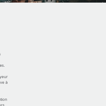
s
es.
oyeur
ève à
tion
urs