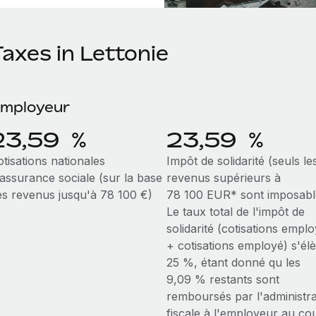
axes in Lettonie
mployeur
23,59 %
23,59 %
tisations nationales
Impôt de solidarité (seuls le
'assurance sociale (sur la base
revenus supérieurs à
es revenus jusqu'à 78 100 €)
78 100 EUR* sont imposabl
Le taux total de l'impôt de
solidarité (cotisations empl
+ cotisations employé) s'él
25 %, étant donné qu les
9,09 % restants sont
remboursés par l'administra
fiscale à l'employeur au co