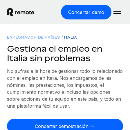
Concertar demo
Inicio
EXPLORADOR DE PAÍSES
ITALIA
Productos
Gestiona el empleo en
Italia sin problemas
Soluciones
EMPLEO GLOBAL
Nómina global
No sufras a la hora de gestionar todo lo relacionado
Recursos
COBERTURA MUNDIAL
Gestiona las nóminas de forma sencilla y conforme a la
con el empleo en Italia. Nos encargamos de las
Explorador de países
legalidad.
nóminas, las prestaciones, los impuestos, el
Precios
HERRAMIENTAS Y CALCULADORAS
Consulta el soporte del empleo global según el país.
cumplimiento normativo e incluso las opciones
Employer of Record
Calculadora del riesgo de clasificación errónea
sobre acciones de tu equipo en este país, y todo en
Explorador estatal de EE. UU.
Expándete en todo el mundo sin gastar en entidades.
Consulta el riesgo de clasificación errónea por país.
una plataforma fácil de usar.
Simplifica la contratación en todos los estados de EE.
Español
Contractor of Record
Calculadora del coste por empleado
UU.
Contrata a autónomos en cualquier parte del mundo
Calcula lo que cuestan los empleados en total en
Concertar demostración
English
Comparador de Remote
cumpliendo la normativa.
cualquier país.