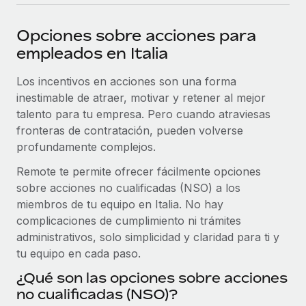
plataforma de forma flexible.
Sala de prensa
Integraciones
Opciones sobre acciones para
Asociarse
Optimiza los procesos con herramientas empresariales
Información sobre salarios y talento
empleados en Italia
Descubre oportunidades de colaborar con nosotros.
esenciales.
Centro de información
Los incentivos en acciones son una forma
Remote Build
Próximamente
inestimable de atraer, motivar y retener al mejor
Consultoría de integraciones y automatización con IA.
Obtén ayuda
SERVICIOS
talento para tu empresa. Pero cuando atraviesas
Pregunta a un experto
Consulta todos los recursos
fronteras de contratación, pueden volverse
CASOS PRÁCTICOS
Obtén ayuda de gente experta en RR. HH. globales
profundamente complejos.
y cumplimiento normativo.
Remote te permite ofrecer fácilmente opciones
BLOG
Colaboración estratégica de Reverse Tech con
sobre acciones no cualificadas (NSO) a los
Remote para gestionar a autónomos y las
Comprobaciones de antecedentes
Nómina global
nóminas
miembros de tu equipo en Italia. No hay
Simplifica los procesos de cribado de candidatos.
complicaciones de cumplimiento ni trámites
EOR y PEO
Reverse Tech en resumen La startup de salud y bienestar
administrativos, solo simplicidad y claridad para ti y
Cumplimiento normativo
Reverse Tech se asoció con Remote para...
Contractor Management
tu equipo en cada paso.
Adelántate a los riesgos de cumplimiento
Más información
normativo.
¿Qué son las opciones sobre acciones
Impuestos
no cualificadas (NSO)?
Gestión de dispositivos