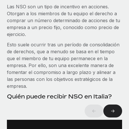
Explora el blog
Cómo el personal de Weaviate, empresa
Proporciona dispositivos tecnológicos y contrólalos
Las NSO son un tipo de incentivo en acciones.
pionera en IA, ha crecido un 120 % con Remote
en todo el mundo.
Otorgan a los miembros de tu equipo el derecho a
Weaviate en resumen Weaviate crea infraestructuras de
comprar un número determinado de acciones de tu
BLOG
Apertura de entidades
código abierto basadas en la inteligencia...
empresa a un precio fijo, conocido como precio de
Abre entidades conforme a la legalidad enseguida.
Novedades de producto de Remote:
ejercicio.
Más información
Integraciones con Gusto y Xero y Contractor
Movilidad y reubicación
Management Plus
Esto suele ocurrir tras un período de consolidación
Reubica a los empleados con facilidad.
de derechos, que a menudo se basa en el tiempo
La misión de Remote sigue siendo ayudar a empresas de
que el miembro de tu equipo permanece en la
todos los tamaños a contratar, gestionar y...
Prestaciones
empresa. Por ello, son una excelente manera de
Gestiona las prestaciones de los empleados sin
Más información
fomentar el compromiso a largo plazo y alinear a
complicaciones.
las personas con los objetivos estratégicos de la
empresa.
Pento se convierte en un empleador equitativo
Quién puede recibir NSO en Italia?
con Remote
Gestionar las nóminas internamente es complicado. Tardas
←
→
semanas en hacerlo manualmente y, al mes...
Más información