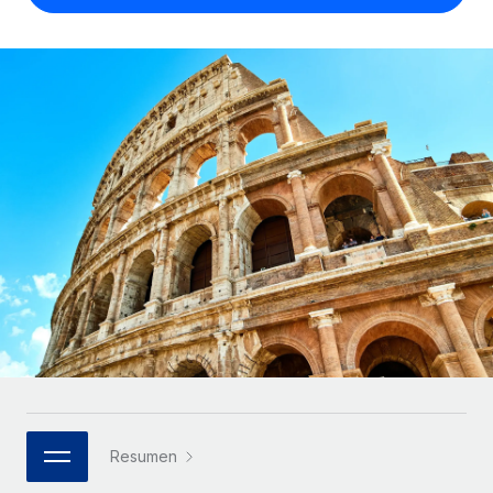
Compáranos con otras empresas.
Iniciar sesión
Contractor Management
Nederlands
Calculadora de pagos a autónomos
Integra y gestiona a autónomos globalmente.
Descubre opciones de divisas y tiempos de pago para
ETAPAS DE CRECIMIENTO
Français
autónomos globales.
PEO
Startups
Externaliza tareas laborales complejas.
Deutsch
Soluciones ágiles de RR. HH. globales y nóminas para
APRENDIZAJE CON REMOTE
empresas en crecimiento.
Español
Guías y recursos
INFRAESTRUCTURA
Mediana empresa
Conexión Remote
Casos prácticos
Amplía tu equipo con soluciones de RR. HH.
Italiano
Integra los RR. HH. en tus flujos de trabajo sin
personalizadas.
Glosario de RR. HH.
complicaciones.
Português (Portugal)
Empresa
Listas de verificación y plantillas
Plataforma
RR. HH. globales para grandes empresas.
日本語
Funciones esenciales de RR. HH. integradas para tu
Biblioteca de descripciones de puestos
equipo.
한국어
ASOCIARSE
Webinarios
Conectar
Nuevo
Socios tecnológicos estratégicos
Resumen
中文（简体）
Conecta cualquier herramienta de IA con Remote
Eventos
Integra la gestión de los RR. HH. globales en tu
mediante nuestro MCP.