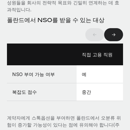
복리후생
성원들을 회사의 전략적 목표와 긴밀히 연계하는 데 효
블로그
급여 관리를 통해 국제 노동법...
손쉬운 직원 복리후생 관리
과적입니다.
자세히 알아보기
폴란드에서 NSO를 받을 수 있는 대상
Remote 제품 관련 소식: Gusto 및 Xero와의 통합과
Remote Contractor Management Plus
←
→
Remote의 사명은 모든 규모의 기업이 전 세계 어디서든 업무에 가
장 적합 사람을 찾아 채용 및 관리하고 급여를 지급하도록 돕는 것
입니다. 이를 위해 최근 몇 주 동안 새로운...
직접 고용 직원
자세히 알아보기
NSO 부여 가능 여부
예
Shootsta가 Remote를 통해 네 개의 시장에서 글로벌
채용을 확장한 방법
복잡도 점수
중간
비디오 콘텐츠를 활용한 마케팅이 계속해서 인기를 끌면서, 기업들
에게는 흥미롭고 전문적인 비디오 제작이 어느 때보다 중요해졌습
니다. 그러나 대부분의 회사들은 그렇게 높은 품질의...
계약자에게 스톡옵션을 부여하면 폴란드에서 오분류 위
자세히 알아보기
험이 증가할 가능성이 있다는 점에 유의해야 합니다(주