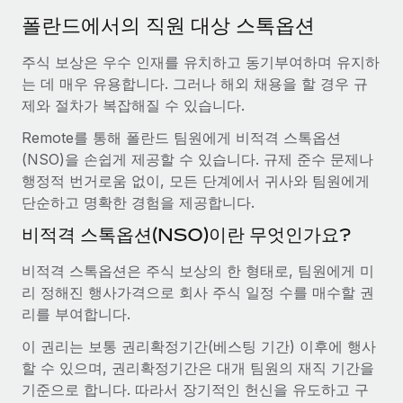
서비스
급여 및 인재 인사이트
Remote Build
곧 제공 예정
폴란드에서의 직원 대상 스톡옵션
전문가 상담
통합 및 AI 자동화 컨설팅
인사이트 센터
주식 보상은 우수 인재를 유치하고 동기부여하며 유지하
글로벌 인사 및 규정 준수 업무 처리에 전문가 지원 제공
는 데 매우 유용합니다. 그러나 해외 채용을 할 경우 규
지원받기
신원 조사
사례 연구
제와 절차가 복잡해질 수 있습니다.
채용 후보자 심사 프로세스 간소화
모든 리소스 보기
Remote를 통해 폴란드 팀원에게 비적격 스톡옵션
AI 분야의 선구자인 Weaviate가 Remote와 협력하여
(NSO)을 손쉽게 제공할 수 있습니다. 규제 준수 문제나
조직 규모를 120% 성장시킨 방법
Compliance Watchtower
행정적 번거로움 없이, 모든 단계에서 귀사와 팀원에게
규정 준수 관련 위험에 선제적으로 대응
블로그
Weaviate 한눈에 보기 Weaviate는 오픈 소스, AI 우선 인프라를
단순하고 명확한 경험을 제공합니다.
구축합니다. 이 회사의 미션은 전 세계 개발자 및 운영자
글로벌 급여
기기 관리
비적격 스톡옵션(NSO)이란 무엇인가요?
(DevOps/MLOps)에게 AI 네이티브...
전 세계 IT 장비 제공 및 추적 관리
EOR 및 PEO
자세히 알아보기
비적격 스톡옵션은 주식 보상의 한 형태로, 팀원에게 미
법인 설립
계약자 관리
리 정해진 행사가격으로 회사 주식 일정 수를 매수할 권
법인 설립을 빠르고 준법적으로 지원
리를 부여합니다.
세금
계약직 관리와 급여 업무를 위해 Remote와 전략적 파
이 권리는 보통 권리확정기간(베스팅 기간) 이후에 행사
글로벌 인재 이동 및 전근
트너십을 맺은 Reverse Tech
블로그 둘러보기
할 수 있으며, 권리확정기간은 대개 팀원의 재직 기간을
직원 해외 이전을 간편하게 처리
Reverse Tech 한눈에 보기 건강 및 웰니스 스타트업인 Reverse
기준으로 합니다. 따라서 장기적인 헌신을 유도하고 구
Tech는 Remote와 파트너십을 맺고 글로벌 계약직 인력 및 미국