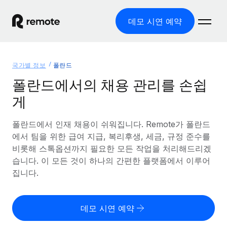
데모 시연 예약
홈
국가별 정보
폴란드
제품
폴란드에서의 채용 관리를 손쉽
게
솔루션
글로벌 고용
글로벌 급여
폴란드에서 인재 채용이 쉬워집니다. Remote가 폴란드
리소스
글로벌 서비스 제공
규정을 준수하며 급여 지급을 손쉽게 처리
에서 팀을 위한 급여 지급, 복리후생, 세금, 규정 준수를
국가별 정보
비롯해 스톡옵션까지 필요한 모든 작업을 처리해드리겠
요금
도구 및 계산기
기록상 고용주(EOR)
국가별 글로벌 채용 지원 알아보기
습니다. 이 모든 것이 하나의 간편한 플랫폼에서 이루어
법인 설립 비용 없이 전 세계로 사업을 확장
오분류 리스크 평가 도구
집니다.
미국 주별 정보
국가별 직원 오분류 리스크 확인
기록상 계약자
미국 모든 주 전역에서 채용 업무를 간소화
한국어
전 세계에서 규정을 준수하며 계약자 고용
직원 비용 계산기
데모 시연 예약
Remote와 다른 솔루션 비교
국가별 총 인건비 계산
계약자 관리
English
다른 업체들과 비교해보기