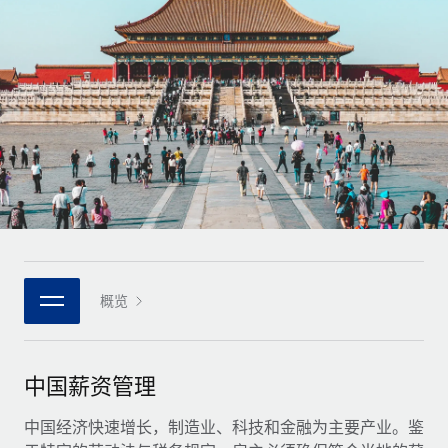
全球合同工入职与管理
合同工薪酬结算计算器
登录
Nederlands
探索全球合同工的结算货币选项与结算速度
PEO
成长阶段
外包复杂雇佣任务
Français
初创企业
通过 REMOTE 学习
为成长型企业量身打造的全球敏捷型人力资源与薪资解决方案
Deutsch
研究与指引
基础设施
中型市场
Remote Embedded
案例研究
通过定制化人力资源解决方案扩展团队
Español
将人力资源无缝融入工作流程
人力资源术语表
企业
Italiano
平台
面向大型企业的全球化人力资源服务
核对表和模板
团队的内置核心人力资源功能
Português (Portugal)
职位描述库
连接
概览
新的
与我们携手合作
日本語
使用我们的 MCP 将任何人工智能工具与 Remote 平台相连
战略技术合作伙伴
网络研讨会
集成
灵活地将全球人力资源嵌入您的平台
한국어
中国薪资管理
活动
借助核心业务工具简化流程
成为合作伙伴
中文（简体）
新闻室
中国经济快速增长，制造业、科技和金融为主要产业。鉴
与我们共探合作机遇