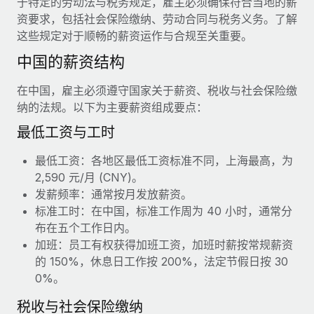
于特定的劳动法与税务规定，雇主必须确保符合当地的薪
服务
薪金与人才洞察
Remote Build
即将推出
资要求，包括社会保险缴纳、劳动合同与税务义务。了解
咨询专家
集成与人工智能自动化咨询
这些规定对于顺畅的薪资运作与合规至关重要。
洞察中心
获得全球人力资源与合规方面的专家帮助
中国的薪资结构
获得支持
背景调查
案例研究
在中国，雇主必须遵守国家关于薪资、税收与社会保险缴
简化候选人筛选流程
查看全部资源
纳的法规。以下为主要薪资组成要点：
合规守望台
最低工资与工时
防范合规风险
博客
最低工资：各地区最低工资标准不同，上海最高，为
设备管理
2,590 元/月 (CNY)。
Why owned entities are key to maintaining
EOR compliance
在全球范围内配置和跟踪 IT 设备
发薪频率：通常按月发放薪资。
标准工时：在中国，标准工作周为 40 小时，通常分
As the global workforce continues to expand in response
实体设立
布在五个工作日内。
to the demands of today’s labor market, the...
快速建立合规实体
加班：员工有权获得加班工资，加班时薪按常规薪资
了解更多
的 150%，休息日工作按 200%，法定节假日按 30
人员调配与搬迁
0%。
轻松搬迁员工
税收与社会保险缴纳
What a Workday global payroll implementation