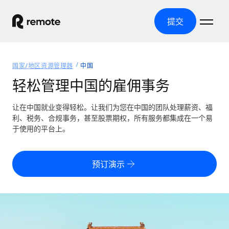
提交
首页
国家/地区资源管理器
中国
产品
轻松管理中国的雇佣事务
解决方案
全球招聘
让在中国就业变得轻松。让我们为您在中国的团队处理薪资、福
利、税务、合规事务，甚至股票期权，所有服务都集成在一个易
全球薪资管理
资源
于使用的平台上。
覆盖全球
轻松运行合规薪资
国家/地区资源管理器
定价
工具与计算器
第三方雇佣托管服务
按国家/地区查找全球雇佣支持
预订演示
零实体成本实现全球扩张
误分类风险计算工具
美国各州浏览器
按国家/地区检查员工误分类风险
第三方合同工托管服务
简化美国各州的招聘
中文（简体）
全球合规聘用合同工
员工成本计算器
Remote 无惧对比
计算任何国家的员工总成本
合同工管理
English
了解我们的竞争优势