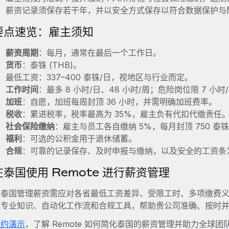
薪资记录须保存若干年，并以安全方式保存以符合数据保护与
要点速览：雇主须知
薪资周期
：每月，通常在最后一个工作日。
货币
：泰铢 (THB)。
最低工资：337–400 泰铢/日，视地区与行业而定。
工作时间
：最多 8 小时/日、48 小时/周；危险岗位限 7 小时
加班
：自愿，加班每周封顶 36 小时，并需明确加班费率。
税收
：累进税率，税率最高为 35%，雇主负有代扣代缴责任
社会保险缴纳
：雇主与员工各自缴纳 5%，每月封顶 750 
福利
：可选的公积金用于退休储蓄。
合规
：可靠的记录保存、及时申报与缴纳，以及安全的工资条
在泰国使用 Remote 进行薪资管理
泰国管理薪资需应对各省最低工资差异、受限工时、多项缴费义务
地专业知识、自动化工作流和合规工具，帮助贵公司准确、按时
预约演示
，了解 Remote 如何简化泰国的薪资管理并助力全球团