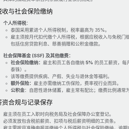
税收与社会保险缴纳
个人所得税
：
泰国采用累进个人所得税制，税率最高为 35%。
雇主须按月代扣代缴个人所得税，根据应税收入与免税门
包括住房贷款利息、慈善捐赠和公积金缴款。
社会保障基金 (SSF) 及其他缴费：
社会保险缴纳：
雇主和员工各自缴纳
5%
的员工薪资，每月封
泰铢）。
该等缴费提供疾病、产假、失业与退休金等福利。
额外保险：
雇主亦需缴纳工伤保险，费率视行业而异。
公积金
：自愿性退休储蓄，雇主常有配比；缴费比例通常为 
薪资合规与记录保存
雇主须在员工入职时向税务局及社会保障办公室登记。
必须发放包含税前薪资、扣项与税后薪资明细的工资条。
雇主需按月准确申报并缴纳个人所得税与社会保险缴纳，逾期