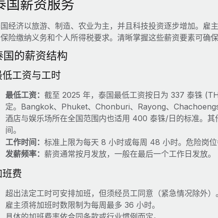
泰国薪资服务
泰国经济以旅游、制造、农业为主，并且科技投资逐步增加。雇
会保险缴纳义务和个人所得税要求。清晰掌握这些薪资要素可确
泰国的薪资结构
最低工资与工时
最低工资：
截至 2025 年，泰国最低工资按日为 337 泰铢 (
定。Bangkok、Phuket、Chonburi、Rayong、Chachoeng
酒店与娱乐场所在全国范围内也适用 400 泰铢/日的标准。其他省
间。
工作时间：
标准上限为每天 8 小时或每周 48 小时。危险岗位
发薪频率：
薪资通常按月发放，一般在最后一个工作日发放。
加班费
超出法定工时可安排加班，但须经员工同意（紧急情况除外）
雇主须将加班时数限制为每周最多 36 小时。
具体的加班费率依合同条款或行业惯例而定。