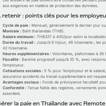
Les dossiers de paie doivent être conservés pendant plu
aux exigences en matière de protection des données.
 retenir : points clés pour les employe
Cycle de paie :
Mensuel, généralement le dernier jour ou
Monnaie :
Baht thaïlandais (THB).
Salaire minimum :
THB337 à 400/jour selon la localisation
Durée du travail :
Jusqu’à 8 h/jour, 48 h/semaine ; les po
42 h/semaine.
Heures supplémentaires :
Volontaires, plafonnées à 36
Fiscalité :
Barème progressif jusqu’à 35 %, avec responsab
l’employeur.
Cotisations sociales :
5 % pour l’employeur et le salari
assurance accidents du travail supplémentaire est requise
Avantages sociaux :
Fonds de prévoyance facultatif pour
Conformité :
Tenue fiable des registres, versements ponc
essentiels.
érer la paie en Thaïlande avec Remote