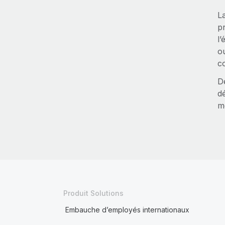
L
pr
l’
ou
c
D
d
m
Produit Solutions
Embauche d’employés internationaux