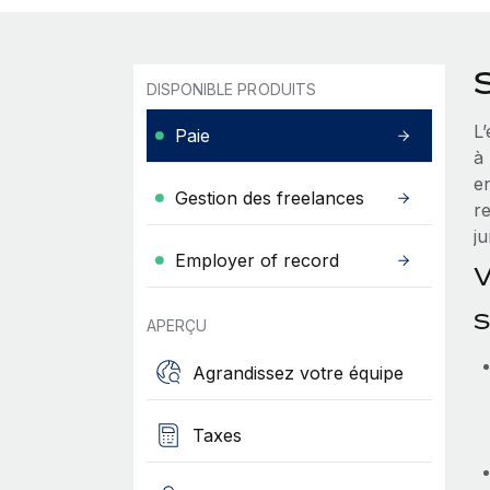
DISPONIBLE PRODUITS
L’
Paie
à
en
Gestion des freelances
r
ju
Employer of record
V
S
APERÇU
Agrandissez votre équipe
Taxes