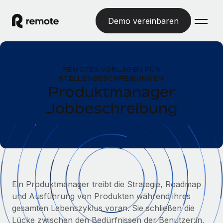
Demo vereinbaren
Startseite
REMOTES VORLAGEN FÜR
Produkte
STELLENBESCHREIBUNGEN
Produktmanager
Lösungen
WELTWEITE BESCHÄFTIGUNG
Jobbeschreibung
Globale Payroll
Ressourcen
WELTWEITE ABDECKUNG
Einfache, rechtssicher Payroll
Country Explorer
Preise
TOOLS UND RECHNER
Employer of Record
Länderspezifische Unterstützung bei der Einstellung
Weltweites Wachstum ohne Kosten für Niederlassungen
Scheinselbstständigkeitsrisiko berechnen
Explorer für US-Bundesstaaten
Länderspezifische Einschätzung des
Contractor of Record
Ein Produktmanager treibt die Strategie, Roadmap
Einfache Einstellung in allen US-Bundesstaaten
Scheinselbstständigkeitsrisikos
English (United States)
Rechtssichere, weltweite Arbeit mit Freelancer:innen
und Ausführung von Produkten während ihres
Remote im Vergleich
gesamten Lebenszyklus voran. Sie schließen die
Personalkostenrechner
Contractor Management
English
Vergleiche mit unseren Mitbewerbern
Lücke zwischen den Bedürfnissen der Benutzer:in,
Länderspezifische Berechnung der