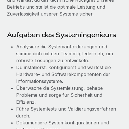
und wartest du das technische Rückgrat unseres
globalen Content-Agentur mit Remote
Niederlassungen
Betriebs und stellst die optimale Leistung und
Den Blog erkunden
Auf einen Blick Erfahre mehr über die unglaubliche
Zuverlässigkeit unserer Systeme sicher.
Mobilität und Relocation
Transformation einer weltweit erfolgreichen...
Mühelose Relocation von Mitarbeiter:innen
BLOG
Mehr erfahren
Aufgaben des Systemingenieurs
Benefits
Neues zu Remote-Produkten: Integration mit
Mühelose Verwaltung von Benefits
Gusto und Zero und Contractor Management
Analysiere die Systemanforderungen und
Plus
stimme dich mit den Teammitgliedern ab, um
robuste Lösungen zu entwickeln.
Auch im neuen Jahr wollen wir bei Remote Unternehmen
Du installierst, konfigurierst und wartest die
aller Größen dabei unterstützen, die beste...
Hardware- und Softwarekomponenten der
Mehr erfahren
Informationssysteme.
Überwache die Systemleistung, behebe
Probleme und sorge für Sicherheit und
Wie Phiture 55 Mitarbeiter:innen in 19 Ländern
Effizienz.
mit Remote verwaltet
Führe Systemtests und Validierungsverfahren
Phiture ist der unumstrittene Marktführer im Bereich der
durch.
Wachstumsberatung für mobile Apps. Das...
Dokumentiere Systemkonfigurationen und