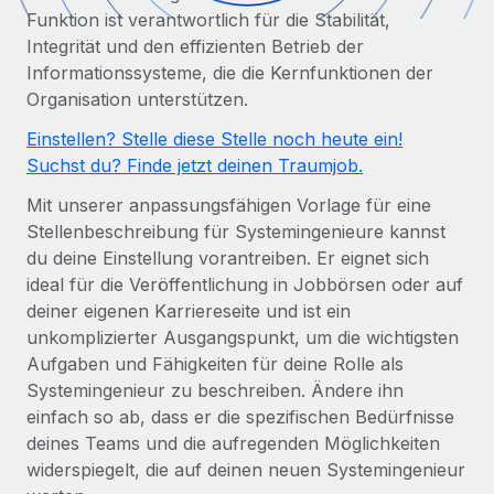
Globales Onboarding und Verwalten von
Funktion ist verantwortlich für die Stabilität,
Gesamtbeschäftigungskosten
Anmelden
Freelancer:innen
Nederlands
Integrität und den effizienten Betrieb der
WACHSTUMSPHASE
Honorarzahlungen berechnen
Informationssysteme, die die Kernfunktionen der
PEO
Français
Informationen zu möglichen Währungen und
Organisation unterstützen.
Startups
Auslagern von komplexen HR-Aufgaben
Abwicklungsfristen für globale Freelancer:innen
Agile HR- und Payroll-Lösungen für wachsende
Einstellen? Stelle diese Stelle noch heute ein!
Deutsch
Unternehmen
Suchst du? Finde jetzt deinen Traumjob.
INFRASTRUKTUR
LERNEN MIT REMOTE
Mittelstand
Español
Mit unserer anpassungsfähigen Vorlage für eine
Remote Embedded
Maßgeschneiderte HR-Lösungen, um Teams zu
Stellenbeschreibung für Systemingenieure kannst
Forschung und Leitfäden
Nahtlose Integration der HR in bestehende Abläufe
vergrößern
Italiano
du deine Einstellung vorantreiben. Er eignet sich
Fallstudien
ideal für die Veröffentlichung in Jobbörsen oder auf
Plattform
Enterprise
Português (Portugal)
deiner eigenen Karriereseite und ist ein
Integrierte HR-Kernfunktionen für dein Team
HR-Glossar
Globale HR für Konzerne und Großunternehmen
unkomplizierter Ausgangspunkt, um die wichtigsten
Verknüpfen
Neu
日本語
Aufgaben und Fähigkeiten für deine Rolle als
Checklisten und Vorlagen
Verknüpfung beliebiger KI-Tools mit Remote über unser
Systemingenieur zu beschreiben. Ändere ihn
PARTNER WERDEN
Bibliothek für Stellenbeschreibungen
한국어
MCP
einfach so ab, dass er die spezifischen Bedürfnisse
Strategische Technologiepartner
deines Teams und die aufregenden Möglichkeiten
Webinare
Integrationen
Flexible Einbettung von Global-HR-Funktionen in deine
中文（简体）
widerspiegelt, die auf deinen neuen Systemingenieur
Plattform
Prozessoptimierung mit unverzichtbaren Business-