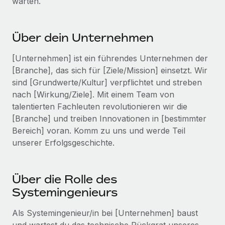
warten.
Events
Tools
Partner werden
Newsroom
Entdecke die Möglichkeiten einer Partnerschaft
Über dein Unternehmen
DIENSTLEISTUNGEN
Informationen zu Gehältern und Qualifikationen
Remote Build
Demnächst verfügbar
[Unternehmen] ist ein führendes Unternehmen der
Frag unsere Expert:innen
Beratung zu Integrationen und KI-Automatisierung
Insights Center
[Branche], das sich für [Ziele/Mission] einsetzt. Wir
Hilfe von Expert:innen für globale HR & Compliance
sind [Grundwerte/Kultur] verpflichtet und streben
Hol dir Unterstützung
Background-Checks
nach [Wirkung/Ziele]. Mit einem Team von
FALLSTUDIEN
Einfacheres Bewerber:innen-Screening
talentierten Fachleuten revolutionieren wir die
Alle Ressourcen anzeigen
So hat der KI-Vorreiter Weaviate sein Team mit
[Branche] und treiben Innovationen in [bestimmter
Remote um 120 % vergrößert
Compliance Watchtower
Bereich] voran. Komm zu uns und werde Teil
Lückenlose Compliance
BLOG
unserer Erfolgsgeschichte.
Weaviate auf einen Blick Weaviate entwickelt KI-basierte
Open-Source-Infrastrukturen. Das...
Globale Payroll
Geräteverwaltung
Globale Bereitstellung und Verfolgung von IT-
Mehr erfahren
EOR und PEO
Über die Rolle des
Geräten
Systemingenieurs
Contractor Management
Gründung von Niederlassungen
Revolution des Enterprise Contractor
Als Systemingenieur/in bei [Unternehmen] baust
Steuern
Schnelle, rechtssichere Gründung von
Managements – die Erfolgsgeschichte einer