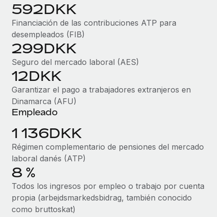
Explora el blog
592DKK
Proporciona dispositivos tecnológicos y contrólalos
en todo el mundo.
Financiación de las contribuciones ATP para
desempleados (FIB)
BLOG
Apertura de entidades
299DKK
Abre entidades conforme a la legalidad enseguida.
Novedades de producto de Remote:
Seguro del mercado laboral (AES)
Integraciones con Gusto y Xero y Contractor
12DKK
Movilidad y reubicación
Management Plus
Reubica a los empleados con facilidad.
Garantizar el pago a trabajadores extranjeros en
La misión de Remote sigue siendo ayudar a empresas de
Dinamarca (AFU)
todos los tamaños a contratar, gestionar y...
Prestaciones
Empleado
Gestiona las prestaciones de los empleados sin
Más información
1 136DKK
complicaciones.
Régimen complementario de pensiones del mercado
Pento se convierte en un empleador equitativo
laboral danés (ATP)
con Remote
8 %
Gestionar las nóminas internamente es complicado. Tardas
Todos los ingresos por empleo o trabajo por cuenta
semanas en hacerlo manualmente y, al mes...
propia (arbejdsmarkedsbidrag, también conocido
como bruttoskat)
Más información