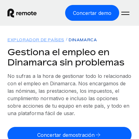
Concertar demo
Inicio
EXPLORADOR DE PAÍSES
DINAMARCA
Productos
Gestiona el empleo en
Dinamarca sin problemas
Soluciones
EMPLEO GLOBAL
Nómina global
No sufras a la hora de gestionar todo lo relacionado
Recursos
COBERTURA MUNDIAL
Gestiona las nóminas de forma sencilla y conforme a la
con el empleo en Dinamarca. Nos encargamos de
Explorador de países
legalidad.
las nóminas, las prestaciones, los impuestos, el
Precios
HERRAMIENTAS Y CALCULADORAS
Consulta el soporte del empleo global según el país.
cumplimiento normativo e incluso las opciones
Employer of Record
Calculadora del riesgo de clasificación errónea
sobre acciones de tu equipo en este país, y todo en
Explorador estatal de EE. UU.
Expándete en todo el mundo sin gastar en entidades.
Consulta el riesgo de clasificación errónea por país.
una plataforma fácil de usar.
Simplifica la contratación en todos los estados de EE.
Español
Contractor of Record
Calculadora del coste por empleado
UU.
Contrata a autónomos en cualquier parte del mundo
Calcula lo que cuestan los empleados en total en
Concertar demostración
English
Comparador de Remote
cumpliendo la normativa.
cualquier país.