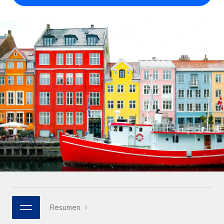
Compáranos con otras empresas.
Iniciar sesión
Contractor Management
Nederlands
Calculadora de pagos a autónomos
Integra y gestiona a autónomos globalmente.
Descubre opciones de divisas y tiempos de pago para
ETAPAS DE CRECIMIENTO
Français
autónomos globales.
PEO
Startups
Externaliza tareas laborales complejas.
Deutsch
Soluciones ágiles de RR. HH. globales y nóminas para
APRENDIZAJE CON REMOTE
empresas en crecimiento.
Español
Guías y recursos
INFRAESTRUCTURA
Mediana empresa
Conexión Remote
Casos prácticos
Amplía tu equipo con soluciones de RR. HH.
Italiano
Integra los RR. HH. en tus flujos de trabajo sin
personalizadas.
Glosario de RR. HH.
complicaciones.
Português (Portugal)
Empresa
Listas de verificación y plantillas
Plataforma
RR. HH. globales para grandes empresas.
日本語
Funciones esenciales de RR. HH. integradas para tu
Biblioteca de descripciones de puestos
equipo.
한국어
ASOCIARSE
Webinarios
Conectar
Nuevo
Socios tecnológicos estratégicos
Resumen
中文（简体）
Conecta cualquier herramienta de IA con Remote
Eventos
Integra la gestión de los RR. HH. globales en tu
mediante nuestro MCP.