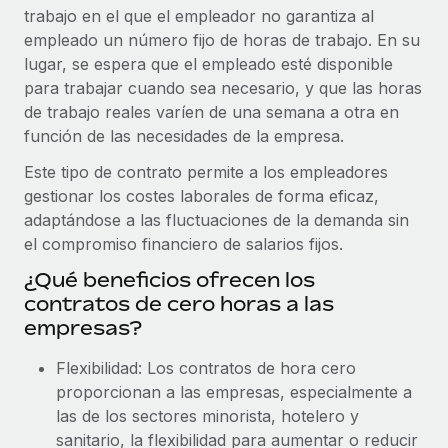
trabajo en el que el empleador no garantiza al
Compáranos con otras empresas.
Iniciar sesión
Contractor Management
Nederlands
empleado un número fijo de horas de trabajo. En su
Calculadora de pagos a autónomos
Integra y gestiona a autónomos globalmente.
lugar, se espera que el empleado esté disponible
Descubre opciones de divisas y tiempos de pago para
ETAPAS DE CRECIMIENTO
Français
para trabajar cuando sea necesario, y que las horas
autónomos globales.
PEO
de trabajo reales varíen de una semana a otra en
Startups
Externaliza tareas laborales complejas.
Deutsch
función de las necesidades de la empresa.
Soluciones ágiles de RR. HH. globales y nóminas para
APRENDIZAJE CON REMOTE
empresas en crecimiento.
Este tipo de contrato permite a los empleadores
Español
Guías y recursos
INFRAESTRUCTURA
gestionar los costes laborales de forma eficaz,
Mediana empresa
adaptándose a las fluctuaciones de la demanda sin
Conexión Remote
Casos prácticos
Amplía tu equipo con soluciones de RR. HH.
Italiano
el compromiso financiero de salarios fijos.
Integra los RR. HH. en tus flujos de trabajo sin
personalizadas.
Glosario de RR. HH.
complicaciones.
¿Qué beneficios ofrecen los
Português (Portugal)
Empresa
contratos de cero horas a las
Listas de verificación y plantillas
Plataforma
RR. HH. globales para grandes empresas.
empresas?
日本語
Funciones esenciales de RR. HH. integradas para tu
Biblioteca de descripciones de puestos
equipo.
Flexibilidad: Los contratos de hora cero
한국어
ASOCIARSE
Webinarios
proporcionan a las empresas, especialmente a
Conectar
Nuevo
Socios tecnológicos estratégicos
las de los sectores minorista, hotelero y
中文（简体）
Conecta cualquier herramienta de IA con Remote
Eventos
Integra la gestión de los RR. HH. globales en tu
sanitario, la flexibilidad para aumentar o reducir
mediante nuestro MCP.