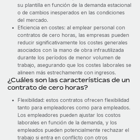
plataforma de forma flexible.
su plantilla en función de la demanda estacional
Sala de prensa
Integraciones
o de cambios inesperados en las condiciones
Asociarse
del mercado.
Optimiza los procesos con herramientas empresariales
Información sobre salarios y talento
Descubre oportunidades de colaborar con nosotros.
Eficiencia en costes: al emplear personal con
esenciales.
Centro de información
contratos de cero horas, las empresas pueden
Remote Build
Próximamente
reducir significativamente los costes generales
Consultoría de integraciones y automatización con IA.
Obtén ayuda
SERVICIOS
asociados con la mano de obra infrautilizada
durante los períodos de menor volumen de
Pregunta a un experto
Consulta todos los recursos
trabajo, asegurando que los costes laborales se
CASOS PRÁCTICOS
Obtén ayuda de gente experta en RR. HH. globales
alineen más estrechamente con ingresos.
y cumplimiento normativo.
¿Cuáles son las características de un
BLOG
Colaboración estratégica de Reverse Tech con
Remote para gestionar a autónomos y las
contrato de cero horas?
Comprobaciones de antecedentes
Nómina global
nóminas
Simplifica los procesos de cribado de candidatos.
Flexibilidad: estos contratos ofrecen flexibilidad
EOR y PEO
Reverse Tech en resumen La startup de salud y bienestar
tanto para empleadores como para empleados.
Cumplimiento normativo
Reverse Tech se asoció con Remote para...
Los empleadores pueden ajustar los costos
Contractor Management
Adelántate a los riesgos de cumplimiento
Más información
laborales en función de la demanda, y los
normativo.
Impuestos
empleados pueden potencialmente rechazar el
trabajo si entra en conflicto con otros
Gestión de dispositivos