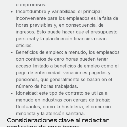
Explora el blog
Cómo el personal de Weaviate, empresa
compromisos.
Proporciona dispositivos tecnológicos y contrólalos
pionera en IA, ha crecido un 120 % con Remote
Incertidumbre y variabilidad: el principal
en todo el mundo.
inconveniente para los empleados es la falta de
Weaviate en resumen Weaviate crea infraestructuras de
BLOG
Apertura de entidades
horas previsibles y, en consecuencia, de
código abierto basadas en la inteligencia...
Abre entidades conforme a la legalidad enseguida.
ingresos. Esto puede hacer que el presupuesto
Novedades de producto de Remote:
Más información
Integraciones con Gusto y Xero y Contractor
personal y la planificación financiera sean
Movilidad y reubicación
Management Plus
difíciles.
Reubica a los empleados con facilidad.
Beneficios de empleo: a menudo, los empleados
La misión de Remote sigue siendo ayudar a empresas de
con contratos de cero horas pueden tener
todos los tamaños a contratar, gestionar y...
Prestaciones
acceso limitado a beneficios de empleo como el
Gestiona las prestaciones de los empleados sin
Más información
pago de enfermedad, vacaciones pagadas y
complicaciones.
pensiones, que generalmente se basan en el
número de horas trabajadas.
Pento se convierte en un empleador equitativo
Idoneidad: este tipo de contrato se utiliza a
con Remote
menudo en industrias con cargas de trabajo
Gestionar las nóminas internamente es complicado. Tardas
fluctuantes, como la hostelería, el comercio
semanas en hacerlo manualmente y, al mes...
minorista y la atención sanitaria.
Consideraciones clave al redactar
Más información
contratos de cero horas