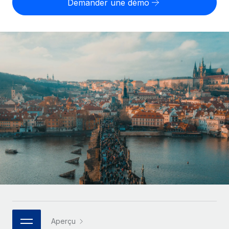
Demander une démo
Gestion des freelances
Comparer Remote
pays
Connexion
Intégrez et gérez vos freelances partout dans le monde
Nederlands
Examinez notre service par rapport aux autres
Calculateur de paiement des freelances
PEO
Français
Découvrez les devises disponibles et les vitesses de
Sous-traitez les opérations complexes liées à l’emploi
CROISSANCE
paiement pour vos freelances internationaux
Deutsch
Start-ups
Des solutions agiles et internationales pour les RH et la
INFRASTRUCTURE
APPRENDRE AVEC REMOTE
Español
paie des entreprises en pleine croissance
Intégration Remote
Recherche et guides
Intégrez vos RH aux flux de travail en toute simplicité
Entreprises intermédiaires
Italiano
Études de cas
Développez vos équipes avec des solutions RH sur
Plateforme
mesure
Português (Portugal)
Des fonctions RH clés intégrées pour votre équipe
Glossaire RH
Entreprise
Connecter
Nouveau
日本語
Checklists et modèles
Les RH à l’international pour les grandes entreprises
Connectez n'importe quel outil d’IA à Remote grâce à
Descriptions de postes
한국어
notre MCP
TRAVAILLONS ENSEMBLE
Webinaires
Intégrations
中文（简体）
Aperçu
Partenaires stratégiques de la tech
Rationalisez vos processus avec des outils essentiels