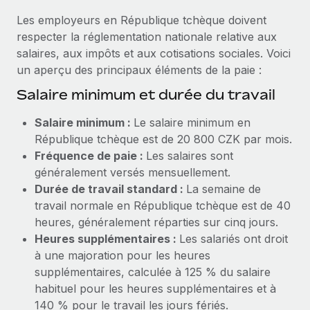
Création d’entité
Explorer le blog
Les employeurs en République tchèque doivent
Établissez des entités rapidement et en toute
respecter la réglementation nationale relative aux
conformité
salaires, aux impôts et aux cotisations sociales. Voici
BLOG
un aperçu des principaux éléments de la paie :
Mobilité et déménagement international
Organisez facilement le déménagement de vos
Salaire minimum et durée du travail
Mises à jour des produits de Remote :
employés
Intégrations Gusto et Xero et Gestion des
Salaire minimum :
Le salaire minimum en
freelances Plus
Avantages sociaux
République tchèque est de 20 800 CZK par mois.
Remote a toujours pour mission d'aider les entreprises de
Gérez facilement les avantages sociaux
Fréquence de paie :
Les salaires sont
toute taille à embaucher, gérer et payer...
généralement versés mensuellement.
Durée de travail standard :
La semaine de
En savoir plus
travail normale en République tchèque est de 40
heures, généralement réparties sur cinq jours.
Heures supplémentaires :
Les salariés ont droit
Comment Phiture gère ses 55 employés
répartis dans 19 pays grâce à Remote
à une majoration pour les heures
supplémentaires, calculée à 125 % du salaire
Phiture, un leader notable du conseil en matière de
habituel pour les heures supplémentaires et à
croissance mobile internationale, encourage les...
140 % pour le travail les jours fériés.