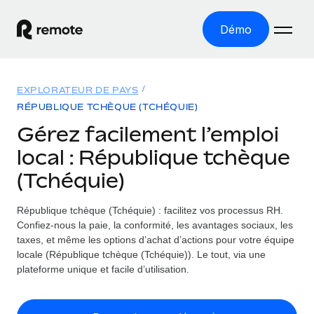
Démo
Accueil
EXPLORATEUR DE PAYS
Les produits
RÉPUBLIQUE TCHÈQUE (TCHÉQUIE)
Gérez facilement l’emploi
Solutions
EMPLOI À L’INTERNATIONAL
local : République tchèque
Paie multipays
Ressources
(Tchéquie)
COUVERTURE MONDIALE
Gérez la paie facilement et en toute conformité
Explorateur de pays
Tarification
République tchèque (Tchéquie) : facilitez vos processus RH.
OUTILS & CALCULATEURS
Employer of record
Toutes les informations sur l’emploi à l’international,
Confiez-nous la paie, la conformité, les avantages sociaux, les
Développez-vous à l’international sans frais liés aux
Outil de calcul du risque de requalification de
pays par pays
taxes, et même les options d’achat d’actions pour votre équipe
entités
contrat
locale (République tchèque (Tchéquie)). Le tout, via une
Explorateur des États-Unis (par État)
Évaluez le risque de requalification de contrat par pays
English (United States)
plateforme unique et facile d’utilisation.
Pilotage 360 des freelances
Simplifiez l’embauche à travers les différents États des
Sollicitez vos freelances en toute conformité part
Calculateur du coût des employés
États-Unis
English
Calculez le coût total des employés dans n’importe quel