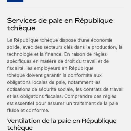
Événements
Intégrez les RH à l’international de manière flexible
Salle de presse
Devenir partenaire
SERVICES
Services de paie en République
Explorez avec nous vos opportunités de partenariat
Données sur les salaires et les talents
tchèque
Demandez aux experts
Recevez des conseils d’experts sur les RH à
Remote Build
Bientôt disponible
Centre de ressources
La République tchèque dispose d’une économie
l’international et la conformité
Conseil en intégrations et automatisations assistées par
solide, avec des secteurs clés dans la production, la
l’IA
Obtenir de l’aide
technologie et la finance. En raison de règles
Contrôles d’antécédents
spécifiques en matière de droit du travail et de
Simplifiez vos processus de présélection des
Voir toutes les ressources
fiscalité, les employeurs en République
candidats
ÉTUDES DE CAS
tchèque doivent garantir la conformité aux
Remote Watchtower
BLOG
obligations locales de paie, notamment les
Gardez un temps d’avance sur les risques en
cotisations de sécurité sociale, les contrats de travail
Paie multipays
matière de conformité
et les obligations fiscales. Comprendre ces règles
EOR et PEO
est essentiel pour assurer un traitement de la paie
Gestion des appareils
fluide et conforme.
Gestion des freelances
Achetez et suivez vos équipements informatiques
Ventilation de la paie en République
dans le monde entier
tchèque
Taxes