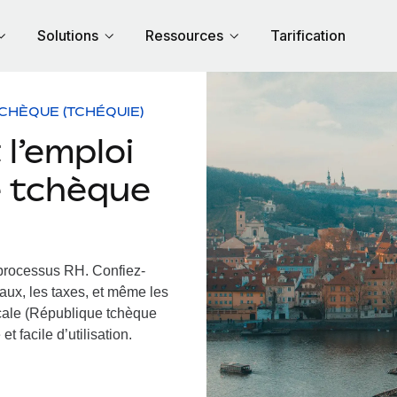
Solutions
Ressources
Tarification
CHÈQUE (TCHÉQUIE)
l’emploi
e tchèque
 processus RH.
Confiez-
iaux, les taxes, et même les
ocale (République tchèque
t facile d’utilisation.