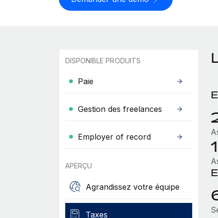
DISPONIBLE PRODUITS
Paie
E
Gestion des freelances
A
Employer of record
1
A
APERÇU
E
Agrandissez votre équipe
Sé
Taxes