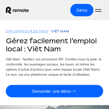
Démo
Accueil
EXPLORATEUR DE PAYS
VIÊT NAM
Les produits
Gérez facilement l’emploi
local : Viêt Nam
Solutions
EMPLOI À L’INTERNATIONAL
Paie multipays
Viêt Nam : facilitez vos processus RH.
Confiez-nous la paie, la
Ressources
COUVERTURE MONDIALE
Gérez la paie facilement et en toute conformité
conformité, les avantages sociaux, les taxes, et même les
Explorateur de pays
options d’achat d’actions pour votre équipe locale (Viêt Nam).
Tarification
OUTILS & CALCULATEURS
Employer of record
Le tout, via une plateforme unique et facile d’utilisation.
Toutes les informations sur l’emploi à l’international,
Développez-vous à l’international sans frais liés aux
Outil de calcul du risque de requalification de
pays par pays
entités
contrat
Demander une démo
Explorateur des États-Unis (par État)
Évaluez le risque de requalification de contrat par pays
English (United States)
Pilotage 360 des freelances
Simplifiez l’embauche à travers les différents États des
Sollicitez vos freelances en toute conformité part
Calculateur du coût des employés
États-Unis
English
Calculez le coût total des employés dans n’importe quel