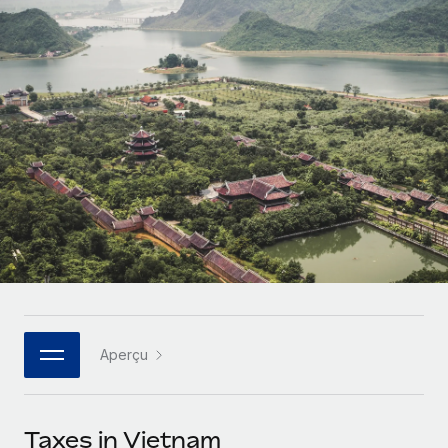
Gestion des freelances
Comparer Remote
pays
Connexion
Intégrez et gérez vos freelances partout dans le monde
Nederlands
Examinez notre service par rapport aux autres
Calculateur de paiement des freelances
PEO
Français
Découvrez les devises disponibles et les vitesses de
Sous-traitez les opérations complexes liées à l’emploi
CROISSANCE
paiement pour vos freelances internationaux
Deutsch
Start-ups
Des solutions agiles et internationales pour les RH et la
INFRASTRUCTURE
APPRENDRE AVEC REMOTE
Español
paie des entreprises en pleine croissance
Intégration Remote
Recherche et guides
Intégrez vos RH aux flux de travail en toute simplicité
Entreprises intermédiaires
Italiano
Études de cas
Développez vos équipes avec des solutions RH sur
Plateforme
mesure
Português (Portugal)
Des fonctions RH clés intégrées pour votre équipe
Glossaire RH
Entreprise
Connecter
Nouveau
日本語
Checklists et modèles
Les RH à l’international pour les grandes entreprises
Connectez n'importe quel outil d’IA à Remote grâce à
Aperçu
Descriptions de postes
한국어
notre MCP
TRAVAILLONS ENSEMBLE
Webinaires
Intégrations
中文（简体）
Taxes in Vietnam
Partenaires stratégiques de la tech
Rationalisez vos processus avec des outils essentiels