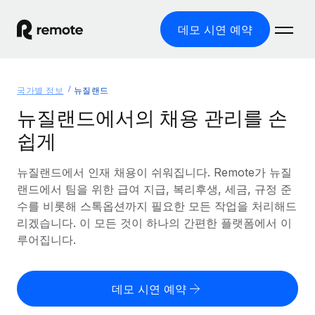
데모 시연 예약
홈
국가별 정보
뉴질랜드
제품
뉴질랜드에서의 채용 관리를 손
쉽게
솔루션
글로벌 고용
글로벌 급여
뉴질랜드에서 인재 채용이 쉬워집니다. Remote가 뉴질
리소스
글로벌 서비스 제공
규정을 준수하며 급여 지급을 손쉽게 처리
랜드에서 팀을 위한 급여 지급, 복리후생, 세금, 규정 준
국가별 정보
수를 비롯해 스톡옵션까지 필요한 모든 작업을 처리해드
요금
도구 및 계산기
기록상 고용주(EOR)
국가별 글로벌 채용 지원 알아보기
리겠습니다. 이 모든 것이 하나의 간편한 플랫폼에서 이
법인 설립 비용 없이 전 세계로 사업을 확장
오분류 리스크 평가 도구
루어집니다.
미국 주별 정보
국가별 직원 오분류 리스크 확인
기록상 계약자
미국 모든 주 전역에서 채용 업무를 간소화
한국어
전 세계에서 규정을 준수하며 계약자 고용
직원 비용 계산기
데모 시연 예약
Remote와 다른 솔루션 비교
국가별 총 인건비 계산
계약자 관리
English
다른 업체들과 비교해보기