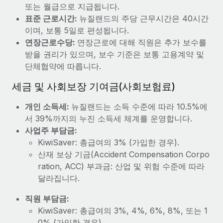
복리후생
또는 월급으로 지급됩니다.
블로그
급여 관리를 통해 국제 노동법...
손쉬운 직원 복리후생 관리
표준 근로시간:
뉴질랜드의 주당 근무시간은 40시간
이며, 보통 5일로 편성됩니다.
자세히 알아보기
Remote 제품 관련 소식: Gusto 및 Xero와의 통합과
연장근로수당:
연장근로에 대해 직원은 추가 보수를
Remote Contractor Management Plus
받을 권리가 있으며, 보수 기준은 보통 고용계약 및
Remote의 사명은 모든 규모의 기업이 전 세계 어디서든 업무에 가
단체협약에 따릅니다.
장 적합 사람을 찾아 채용 및 관리하고 급여를 지급하도록 돕는 것
입니다. 이를 위해 최근 몇 주 동안 새로운...
세금 및 사회보장 기여금(사회보험료)
자세히 알아보기
개인 소득세:
뉴질랜드는 소득 수준에 따라 10.5%에
서 39%까지의 누진 소득세 체계를 운영합니다.
사업주 부담금:
Shootsta가 Remote를 통해 네 개의 시장에서 글로벌
KiwiSaver: 총급여의 3% (가입한 경우).
채용을 확장한 방법
산재 보상 기금(Accident Compensation Corpo
비디오 콘텐츠를 활용한 마케팅이 계속해서 인기를 끌면서, 기업들
ration, ACC) 부과금: 산업 및 위험 수준에 따라
에게는 흥미롭고 전문적인 비디오 제작이 어느 때보다 중요해졌습
달라집니다.
니다. 그러나 대부분의 회사들은 그렇게 높은 품질의...
직원 부담금:
자세히 알아보기
KiwiSaver: 총급여의 3%, 4%, 6%, 8%, 또는 1
0% (가입한 경우).