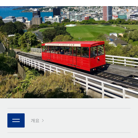
전 세계 계약자의 온보딩 및 관리
계약자 지급 계산기
로그인
Nederlands
글로벌 계약직을 위한 통화 옵션과 지급 소요 시간 확인
PEO
성장 단계
복잡한 고용 업무를 아웃소싱
Français
스타트업
REMOTE와 함께 배우기
성장하는 기업을 위한 민첩한 글로벌 HR 및 급여 솔루션
Deutsch
리서치 및 가이드
인프라
중견기업
Remote 통합
사례 연구
맞춤형 HR 솔루션으로 팀 확장
Español
HR을 워크플로에 매끄럽게 통합
HR 용어집
엔터프라이즈
Italiano
플랫폼
대기업을 위한 글로벌 HR
체크리스트 및 템플릿
팀을 위한 통합된 핵심 HR 기능
Português (Portugal)
직무 설명 라이브러리
연결
새로운
REMOTE 파트너 되기
日本語
MCP를 사용하여 모든 AI 도구를 Remote에 연결 가능
전략적 기술 파트너
웨비나
통합
플랫폼에 글로벌 HR을 유연하게 통합
한국어
이벤트
핵심 비즈니스 도구로 프로세스를 간소화
개요
파트너 되기
中文（简体）
뉴스룸
Remote와의 파트너십 기회 탐색