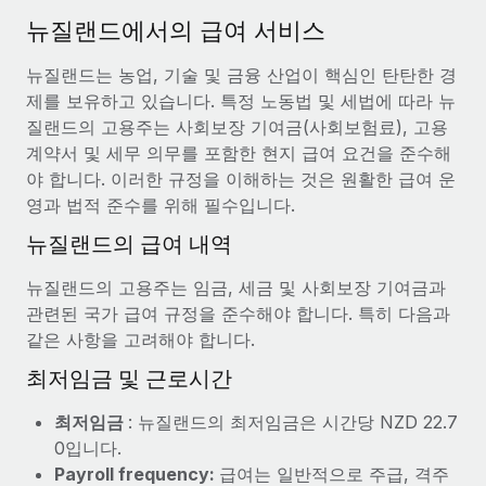
서비스
급여 및 인재 인사이트
Remote Build
곧 제공 예정
뉴질랜드에서의 급여 서비스
전문가 상담
통합 및 AI 자동화 컨설팅
인사이트 센터
뉴질랜드는 농업, 기술 및 금융 산업이 핵심인 탄탄한 경
글로벌 인사 및 규정 준수 업무 처리에 전문가 지원 제공
제를 보유하고 있습니다. 특정 노동법 및 세법에 따라 뉴
지원받기
신원 조사
사례 연구
질랜드의 고용주는 사회보장 기여금(사회보험료), 고용
채용 후보자 심사 프로세스 간소화
계약서 및 세무 의무를 포함한 현지 급여 요건을 준수해
모든 리소스 보기
AI 분야의 선구자인 Weaviate가 Remote와 협력하여
야 합니다. 이러한 규정을 이해하는 것은 원활한 급여 운
조직 규모를 120% 성장시킨 방법
Compliance Watchtower
영과 법적 준수를 위해 필수입니다.
규정 준수 관련 위험에 선제적으로 대응
블로그
Weaviate 한눈에 보기 Weaviate는 오픈 소스, AI 우선 인프라를
뉴질랜드의 급여 내역
구축합니다. 이 회사의 미션은 전 세계 개발자 및 운영자
글로벌 급여
기기 관리
(DevOps/MLOps)에게 AI 네이티브...
뉴질랜드의 고용주는 임금, 세금 및 사회보장 기여금과
전 세계 IT 장비 제공 및 추적 관리
EOR 및 PEO
관련된 국가 급여 규정을 준수해야 합니다. 특히 다음과
자세히 알아보기
같은 사항을 고려해야 합니다.
법인 설립
계약자 관리
법인 설립을 빠르고 준법적으로 지원
최저임금 및 근로시간
세금
계약직 관리와 급여 업무를 위해 Remote와 전략적 파
글로벌 인재 이동 및 전근
최저임금
: 뉴질랜드의 최저임금은 시간당 NZD 22.7
트너십을 맺은 Reverse Tech
블로그 둘러보기
직원 해외 이전을 간편하게 처리
0입니다.
Reverse Tech 한눈에 보기 건강 및 웰니스 스타트업인 Reverse
Payroll frequency:
급여는 일반적으로 주급, 격주
Tech는 Remote와 파트너십을 맺고 글로벌 계약직 인력 및 미국