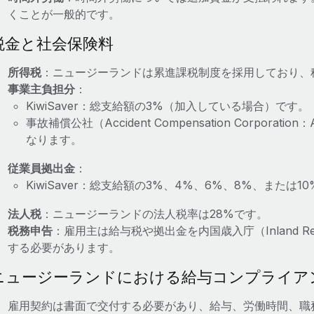
くことが一般的です。
税金と社会保険料
所得税
：ニュージーランドは累進課税制度を採用しており、税率
事業主負担分
：
KiwiSaver：総支給額の3%（加入している場合）です。
事故補償公社（Accident Compensation Corpor
なります。
従業員拠出金
：
KiwiSaver：総支給額の3%、4%、6%、8%、または
法人税
：ニュージーランドの法人税率は28%です。
税務申告
：雇用主は給与税や拠出金を内国歳入庁（Inland Reve
する必要があります。
ニュージーランドにおける給与コンプライア
雇用契約は書面で交付する必要があり、給与、労働時間、職