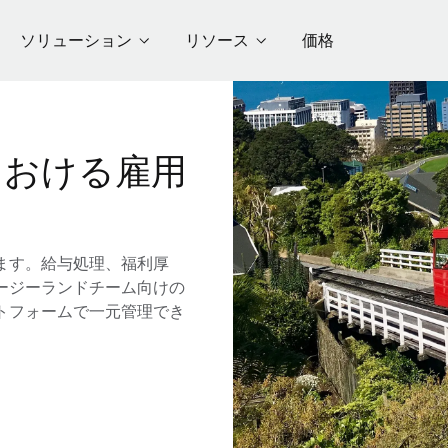
ソリューション
リソース
価格
における雇用
ます。給与処理、福利厚
ージーランドチーム向けの
トフォームで一元管理でき