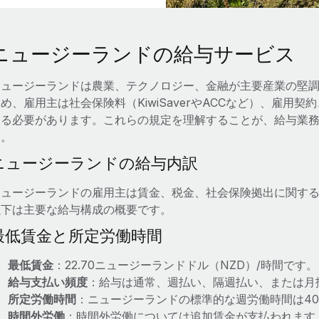
ニュージーランドの給与サービス
ニュージーランドは農業、テクノロジー、金融が主要産業の堅
め、雇用主は社会保険料（KiwiSaverやACCなど）、雇用
する必要があります。これらの規定を理解することが、給与業
す。
ニュージーランドの給与内訳
ニュージーランドの雇用主は賃金、税金、社会保険拠出に関す
以下は主要な給与構成の概要です。
最低賃金と所定労働時間
最低賃金
：22.70ニュージーランドドル（NZD）/時間です。
給与支払い頻度
：給与は通常、週払い、隔週払い、または月
所定労働時間
：ニュージーランドの標準的な週労働時間は4
時間外労働
：時間外労働については追加賃金が支払われます