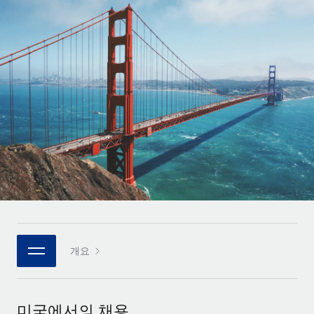
전 세계 계약자의 온보딩 및 관리
계약자 지급 계산기
로그인
Nederlands
글로벌 계약직을 위한 통화 옵션과 지급 소요 시간 확인
PEO
성장 단계
복잡한 고용 업무를 아웃소싱
Français
스타트업
REMOTE와 함께 배우기
성장하는 기업을 위한 민첩한 글로벌 HR 및 급여 솔루션
Deutsch
리서치 및 가이드
인프라
중견기업
Remote 통합
사례 연구
맞춤형 HR 솔루션으로 팀 확장
Español
HR을 워크플로에 매끄럽게 통합
HR 용어집
엔터프라이즈
Italiano
플랫폼
대기업을 위한 글로벌 HR
체크리스트 및 템플릿
팀을 위한 통합된 핵심 HR 기능
Português (Portugal)
직무 설명 라이브러리
연결
새로운
REMOTE 파트너 되기
日本語
MCP를 사용하여 모든 AI 도구를 Remote에 연결 가능
전략적 기술 파트너
웨비나
개요
통합
플랫폼에 글로벌 HR을 유연하게 통합
한국어
이벤트
핵심 비즈니스 도구로 프로세스를 간소화
파트너 되기
中文（简体）
뉴스룸
Remote와의 파트너십 기회 탐색
미국에서의 채용