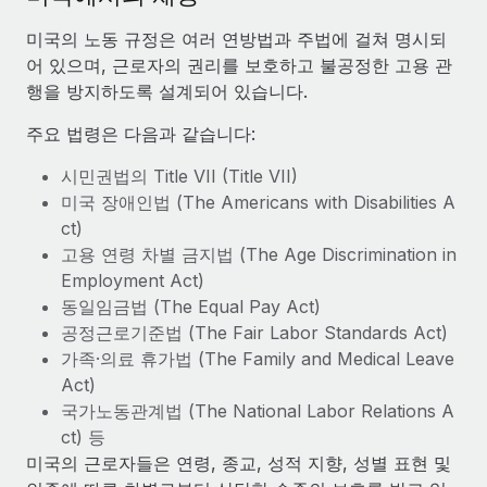
서비스
급여 및 인재 인사이트
Remote Build
곧 제공 예정
미국의 노동 규정은 여러 연방법과 주법에 걸쳐 명시되
전문가 상담
통합 및 AI 자동화 컨설팅
인사이트 센터
어 있으며, 근로자의 권리를 보호하고 불공정한 고용 관
글로벌 인사 및 규정 준수 업무 처리에 전문가 지원 제공
행을 방지하도록 설계되어 있습니다.
지원받기
신원 조사
사례 연구
주요 법령은 다음과 같습니다:
채용 후보자 심사 프로세스 간소화
모든 리소스 보기
시민권법의 Title VII (Title VII)
Compliance Watchtower
미국 장애인법 (The Americans with Disabilities A
규정 준수 관련 위험에 선제적으로 대응
블로그
ct)
고용 연령 차별 금지법 (The Age Discrimination in
글로벌 급여
기기 관리
Employment Act)
전 세계 IT 장비 제공 및 추적 관리
EOR 및 PEO
동일임금법 (The Equal Pay Act)
공정근로기준법 (The Fair Labor Standards Act)
법인 설립
계약자 관리
가족·의료 휴가법 (The Family and Medical Leave
법인 설립을 빠르고 준법적으로 지원
Act)
세금
국가노동관계법 (The National Labor Relations A
글로벌 인재 이동 및 전근
ct) 등
블로그 둘러보기
직원 해외 이전을 간편하게 처리
미국의 근로자들은 연령, 종교, 성적 지향, 성별 표현 및