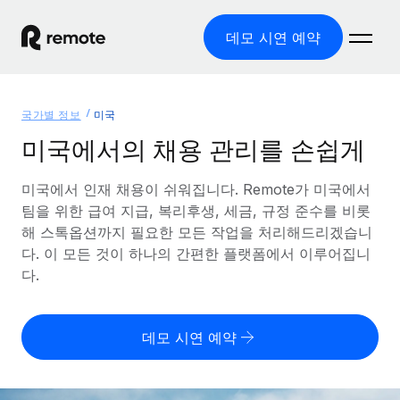
데모 시연 예약
홈
국가별 정보
미국
제품
미국에서의 채용 관리를 손쉽게
솔루션
글로벌 고용
미국에서 인재 채용이 쉬워집니다. Remote가 미국에서
팀을 위한 급여 지급, 복리후생, 세금, 규정 준수를 비롯
글로벌 급여
리소스
글로벌 서비스 제공
해 스톡옵션까지 필요한 모든 작업을 처리해드리겠습니
규정을 준수하며 급여 지급을 손쉽게 처리
다. 이 모든 것이 하나의 간편한 플랫폼에서 이루어집니
국가별 정보
요금
도구 및 계산기
기록상 고용주(EOR)
다.
국가별 글로벌 채용 지원 알아보기
법인 설립 비용 없이 전 세계로 사업을 확장
오분류 리스크 평가 도구
미국 주별 정보
국가별 직원 오분류 리스크 확인
기록상 계약자
미국 모든 주 전역에서 채용 업무를 간소화
데모 시연 예약
한국어
전 세계에서 규정을 준수하며 계약자 고용
직원 비용 계산기
Remote와 다른 솔루션 비교
국가별 총 인건비 계산
계약자 관리
English
다른 업체들과 비교해보기