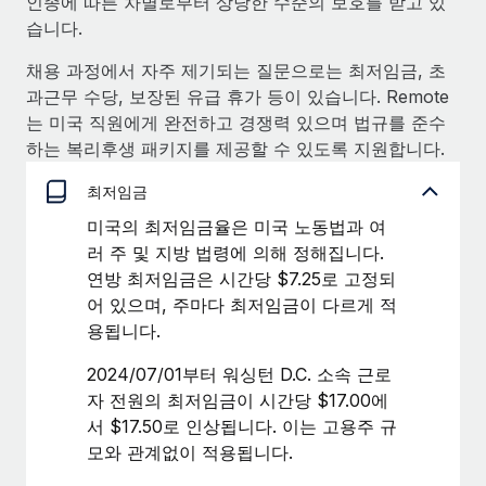
인종에 따른 차별로부터 상당한 수준의 보호를 받고 있
복리후생
블로그
습니다.
손쉬운 직원 복리후생 관리
채용 과정에서 자주 제기되는 질문으로는 최저임금, 초
Remote 제품 관련 소식: Gusto 및 Xero와의 통합과
Remote Contractor Management Plus
과근무 수당, 보장된 유급 휴가 등이 있습니다. Remote
는 미국 직원에게 완전하고 경쟁력 있으며 법규를 준수
Remote의 사명은 모든 규모의 기업이 전 세계 어디서든 업무에 가
하는 복리후생 패키지를 제공할 수 있도록 지원합니다.
장 적합 사람을 찾아 채용 및 관리하고 급여를 지급하도록 돕는 것
입니다. 이를 위해 최근 몇 주 동안 새로운...
최저임금
자세히 알아보기
미국의 최저임금율은 미국 노동법과 여
러 주 및 지방 법령에 의해 정해집니다.
연방 최저임금은 시간당 $7.25로 고정되
Shootsta가 Remote를 통해 네 개의 시장에서 글로벌
어 있으며, 주마다 최저임금이 다르게 적
채용을 확장한 방법
용됩니다.
비디오 콘텐츠를 활용한 마케팅이 계속해서 인기를 끌면서, 기업들
2024/07/01부터 워싱턴 D.C. 소속 근로
에게는 흥미롭고 전문적인 비디오 제작이 어느 때보다 중요해졌습
자 전원의 최저임금이 시간당 $17.00에
니다. 그러나 대부분의 회사들은 그렇게 높은 품질의...
서 $17.50로 인상됩니다. 이는 고용주 규
모와 관계없이 적용됩니다.
자세히 알아보기