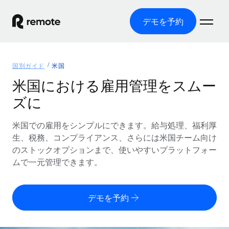
デモを予約
ホーム
国別ガイド
米国
製品
米国における雇用管理をスムー
ズに
ソリューション
グローバル雇用
グローバル給与処理
米国での雇用をシンプルにできます。給与処理、福利厚
リソース
各国の制度に対応
コンプライアンス対応の給与処理を手軽に
生、税務、コンプライアンス、さらには米国チーム向け
国別ガイド
のストックオプションまで、使いやすいプラットフォー
価格
ツールと計算ツール
Employer of Record（EOR）
/国別のグローバル雇用支援を検索する
ムで一元管理できます。
グローバル展開をコストをかけずに実現
誤分類リスク判定ツール
米国州エクスプローラー
国別に従業員の誤分類リスクを確認する
Contractor of Record
米国の各州において採用プロセスを簡素化する
日本語
デモを予約
世界中の契約社員と法令を遵守して契約
従業員コスト計算ツール
Remoteを他社と比較
各国の総従業員コストを計算する
契約社員管理
English
他社と比較した、当社の強みを確認する