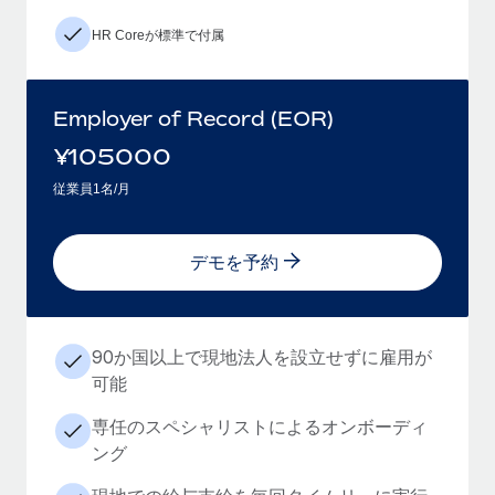
HR Coreが標準で付属
Employer of Record (EOR)
¥
105000
従業員1名/月
デモを予約
90か国以上で現地法人を設立せずに雇用が
可能
専任のスペシャリストによるオンボーディ
ング