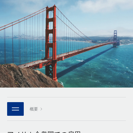
世界中の契約社員をオンボーディングし、管理
契約社員の報酬計算ツール
ログイン
Nederlands
グローバルな契約社員向けに、通貨オプションと支払スピー
PEO
成長の段階
ドを確認する
複雑な雇用関連業務を外部委託
Français
スタートアップ
成長中の企業向けのアジャイルなグローバルHR・給与処理ソ
REMOTEで学習
Deutsch
リューション
インフラ
リサーチおよびガイド
Remote統合
ミッドマーケット
Español
人事機能をワークフローにシームレスに統合する
活用事例
カスタマイズされた人事ソリューションでチームを拡大する
Italiano
プラットフォーム
HR用語集
企業
チームのための人事の基本機能を内蔵
大企業向けのグローバルHR
Português (Portugal)
チェックリストおよびテンプレート
接続
新しい
職務内容ライブラリ
日本語
当社のMCPを使用して、あらゆるAIツールをRemoteに接続
パートナーに登録
戦略的テクノロジーパートナー
ウェビナー
統合
概要
한국어
グローバルな人事機能を柔軟に自社プラットフォームへ統合
基本的なビジネスツールを活用して業務プロセスを効率化す
イベント
る
中文（简体）
パートナーとして登録
ニュースルーム