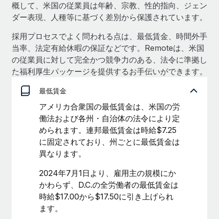
概して、米国の従業員は年齢、宗教、性的指向、ジェン
福利厚生
ダー表現、人種等に基づく差別から保護されています。
ブログ
従業員の福利厚生を簡単に管理
採用プロセスでよく問われる点は、最低賃金、時間外手
Remoteの製品アップデート：GustoとXeroの統合お
当率、法定有給休暇の保証などです。Remoteは、米国
よびContractor Management Plus（契約社員管理
の従業員に対して完全かつ競争力のある、法令に準拠し
プラス）
た福利厚生パッケージを提供するお手伝いができます。
Remoteの使命は、世界のどこにいても、あらゆる規模の企業が
最低賃金
業務に最適な人材を採用し、管理し、給与を支給できるようにす
ることです。この数週間で、新しい統合、機能、改良点をリリー
アメリカ合衆国の最低賃金は、米国の労
スしました。...
働法および各州・自治体の法令により定
められます。連邦最低賃金は時給$7.25
詳細を見る
に固定されており、州ごとに最低賃金は
異なります。
給与詐欺：種類、事例、ビジネスを守る方法
2024年7月1日より、雇用主の規模にか
かわらず、D.C.の全労働者の最低賃金は
給与, 賃金は詐欺の特に魅力的な標的です。多額の資金がシステ
時給$17.00から$17.50に引き上げられ
ム間で頻繁に移動しているためです。このため、自社のビジネス
ます。
を保護することは極めて重要です。...