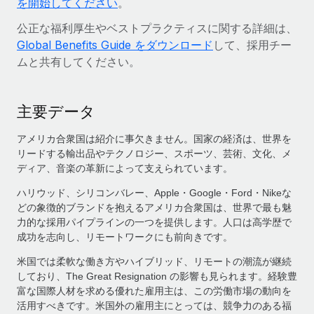
を開始してください
。
公正な福利厚生やベストプラクティスに関する詳細は、
Global Benefits Guide をダウンロード
して、採用チー
ムと共有してください。
主要データ
アメリカ合衆国は紹介に事欠きません。国家の経済は、世界を
リードする輸出品やテクノロジー、スポーツ、芸術、文化、メ
ディア、音楽の革新によって支えられています。
ハリウッド、シリコンバレー、Apple・Google・Ford・Nikeな
どの象徴的ブランドを抱えるアメリカ合衆国は、世界で最も魅
力的な採用パイプラインの一つを提供します。人口は高学歴で
成功を志向し、リモートワークにも前向きです。
米国では柔軟な働き方やハイブリッド、リモートの潮流が継続
しており、The Great Resignation の影響も見られます。経験豊
富な国際人材を求める優れた雇用主は、この労働市場の動向を
活用すべきです。米国外の雇用主にとっては、競争力のある福