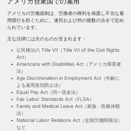
アメリカ合衆国での雇用
当社とのパートナーシップの可能性を検討する
サービス
給与・人材情報
アメリカの労働規制は、労働者の権利を保護し不当な雇
Remote Build
近日リリース予定
用慣行を防ぐために、連邦および州の複数の法令で定め
専門家に相談
統合とAI自動化に関するコンサルティング
情報センター
られています。
グローバル人事・コンプライアンスの専門サポート
サポートを依頼する
主な法律には次のものが含まれます：
バックグラウンドチェック
活用事例
候補者の選考プロセスをシンプルに
すべてのリソースを表示する
公民権法の Title VII（Title VII of the Civil Rights
Act）
Compliance Watchtower
Americans with Disabilities Act（アメリカ障害者
コンプライアンスリスクを先回りして対応
ブログ
法）
グローバル給与処理
Age Discrimination in Employment Act（年齢に
デバイス管理
よる雇用差別防止法）
ITデバイスを世界規模で提供・管理
EORおよびPEO
Equal Pay Act（同一賃金法）
Fair Labor Standards Act（FLSA）
法人設立
契約社員管理
Family and Medical Leave Act（家族・医療休暇
法令順守した法人をスピーディに設立
税務
法）
移住・転勤
National Labor Relations Act（全国労働関係法）
ブログを読む
従業員の異動をスムーズに
など