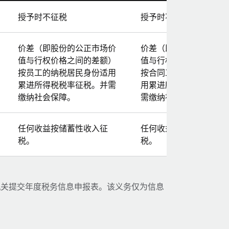
授予时不征税
授予时不征税
价差（即股份的公正市场价
价差（即股份的公正市
值与行权价格之间的差额）
值与行权价格之间的差
按员工的纳税居民身份适用
按合同工的纳税居民身
累进所得税税率征税。并需
用累进所得税税率征税
缴纳社会保障。
需缴纳社会保障。
任何收益按储蓄性收入征
任何收益按储蓄性收入
税。
税。
机关提交年度税务信息申报表。该义务仅为信息