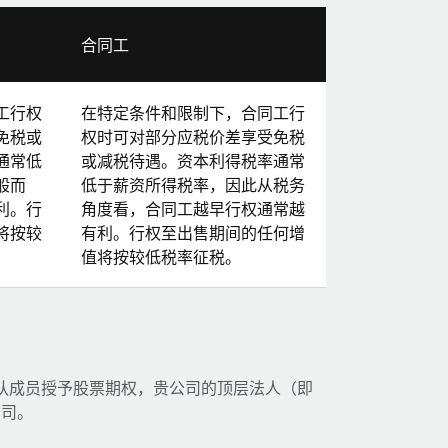
合同工
工行权
在特定条件和限制下，合同工行
免税或
权时可对部分应税价差享受免税
通常低
或减税待遇。资本利得税率通常
般而
低于薪资所得税率，因此从税务
利。行
角度看，合同工越早行权通常越
将按较
有利。行权至出售期间的任何增
值将按较低税率征税。
队成员授予股票期权，贵公司的顶层法人（即
公司。