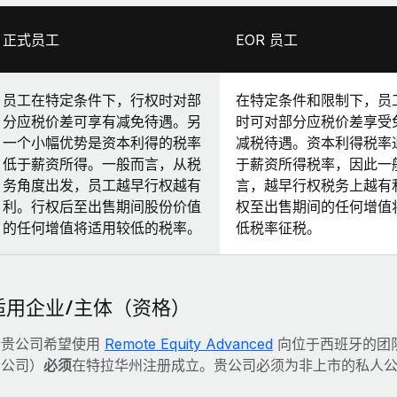
正式员工
EOR 员工
员工在特定条件下，行权时对部
在特定条件和限制下，员
分应税价差可享有减免待遇。另
时可对部分应税价差享受
一个小幅优势是资本利得的税率
减税待遇。资本利得税率
低于薪资所得。一般而言，从税
于薪资所得税率，因此一
务角度出发，员工越早行权越有
言，越早行权税务上越有
利。行权后至出售期间股份价值
权至出售期间的任何增值
的任何增值将适用较低的税率。
低税率征税。
适用企业/主体（资格）
若贵公司希望使用
Remote Equity Advanced
向位于西班牙的团
母公司）
必须
在特拉华州注册成立。贵公司必须为非上市的私人