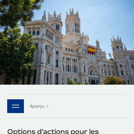
Gestion des freelances
Comparer Remote
pays
Connexion
Intégrez et gérez vos freelances partout dans le monde
Nederlands
Examinez notre service par rapport aux autres
Calculateur de paiement des freelances
PEO
Français
Découvrez les devises disponibles et les vitesses de
Sous-traitez les opérations complexes liées à l’emploi
CROISSANCE
paiement pour vos freelances internationaux
Deutsch
Start-ups
Des solutions agiles et internationales pour les RH et la
INFRASTRUCTURE
APPRENDRE AVEC REMOTE
Español
paie des entreprises en pleine croissance
Intégration Remote
Recherche et guides
Intégrez vos RH aux flux de travail en toute simplicité
Entreprises intermédiaires
Italiano
Études de cas
Développez vos équipes avec des solutions RH sur
Plateforme
mesure
Português (Portugal)
Des fonctions RH clés intégrées pour votre équipe
Glossaire RH
Entreprise
Connecter
Nouveau
日本語
Checklists et modèles
Les RH à l’international pour les grandes entreprises
Connectez n'importe quel outil d’IA à Remote grâce à
Aperçu
Descriptions de postes
한국어
notre MCP
TRAVAILLONS ENSEMBLE
Webinaires
Intégrations
中文（简体）
Options d’actions pour les
Partenaires stratégiques de la tech
Rationalisez vos processus avec des outils essentiels