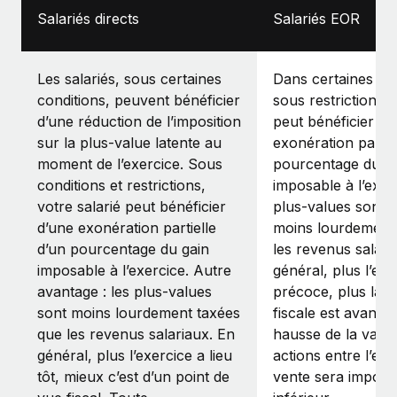
Salariés directs
Salariés EOR
Les salariés, sous certaines
Dans certaines con
conditions, peuvent bénéficier
sous restrictions, l
d’une réduction de l’imposition
peut bénéficier d’
sur la plus-value latente au
exonération partie
moment de l’exercice. Sous
pourcentage du g
conditions et restrictions,
imposable à l’exer
votre salarié peut bénéficier
plus-values sont 
d’une exonération partielle
moins lourdement
d’un pourcentage du gain
les revenus salari
imposable à l’exercice. Autre
général, plus l’exe
avantage : les plus-values
précoce, plus la si
sont moins lourdement taxées
fiscale est avanta
que les revenus salariaux. En
hausse de la vale
général, plus l’exercice a lieu
actions entre l’exe
tôt, mieux c’est d’un point de
vente sera imposé