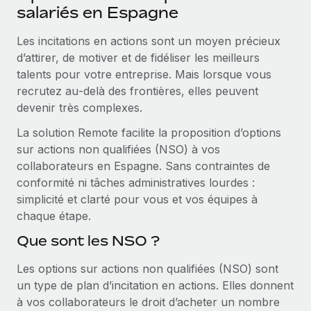
Événements
salariés en Espagne
Intégrez les RH à l’international de manière flexible
Salle de presse
Devenir partenaire
Les incitations en actions sont un moyen précieux
SERVICES
Explorez avec nous vos opportunités de partenariat
d’attirer, de motiver et de fidéliser les meilleurs
Données sur les salaires et les talents
Demandez aux experts
talents pour votre entreprise. Mais lorsque vous
Recevez des conseils d’experts sur les RH à
Remote Build
Bientôt disponible
recrutez au‑delà des frontières, elles peuvent
Centre de ressources
l’international et la conformité
Conseil en intégrations et automatisations assistées par
devenir très complexes.
l’IA
Obtenir de l’aide
Contrôles d’antécédents
La solution Remote facilite la proposition d’options
Simplifiez vos processus de présélection des
Voir toutes les ressources
sur actions non qualifiées (NSO) à vos
candidats
ÉTUDES DE CAS
collaborateurs en Espagne. Sans contraintes de
conformité ni tâches administratives lourdes :
Remote Watchtower
BLOG
Comment Weaviate, l'as de l'IA, a développé
simplicité et clarté pour vous et vos équipes à
ses effectifs de 120 % avec Remote
Gardez un temps d’avance sur les risques en
chaque étape.
Paie multipays
matière de conformité
Weaviate en bref Weaviate crée des infrastructures open
Que sont les NSO ?
EOR et PEO
source et AI-first. Sa mission est...
Gestion des appareils
Les options sur actions non qualifiées (NSO) sont
Gestion des freelances
Achetez et suivez vos équipements informatiques
En savoir plus
un type de plan d’incitation en actions. Elles donnent
dans le monde entier
Taxes
à vos collaborateurs le droit d’acheter un nombre