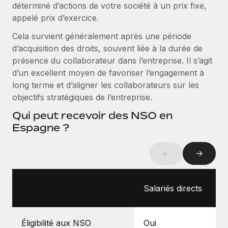
déterminé d’actions de votre société à un prix fixe,
Création d’entité
Intégration Remote x BambooHR : du local à
Explorer le blog
appelé prix d’exercice.
Établissez des entités rapidement et en toute
l’international, le recrutement sans changer de
plateforme
conformité
Cela survient généralement après une période
Impact Les clients BambooHR peuvent désormais
d’acquisition des droits, souvent liée à la durée de
BLOG
Mobilité et déménagement international
embaucher et gérer les employés internationaux...
présence du collaborateur dans l’entreprise. Il s’agit
Organisez facilement le déménagement de vos
Mises à jour des produits de Remote :
d’un excellent moyen de favoriser l’engagement à
En savoir plus
employés
Intégrations Gusto et Xero et Gestion des
long terme et d’aligner les collaborateurs sur les
freelances Plus
objectifs stratégiques de l’entreprise.
Avantages sociaux
Remote a toujours pour mission d'aider les entreprises de
Gérez facilement les avantages sociaux
Qui peut recevoir des NSO en
toute taille à embaucher, gérer et payer...
Espagne ?
En savoir plus
←
→
Comment Phiture gère ses 55 employés
répartis dans 19 pays grâce à Remote
Salariés directs
Phiture, un leader notable du conseil en matière de
croissance mobile internationale, encourage les...
Éligibilité aux NSO
Oui