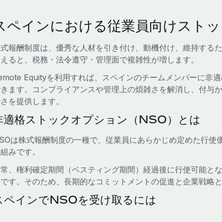
スペインにおける従業員向けストッ
株式報酬制度は、優秀な人材を引き付け、動機付け、維持する
越えると、税務・法令遵守・管理面で複雑性が増します。
emote Equityを利用すれば、スペインのチームメンバーに
できます。コンプライアンスや管理上の煩雑さを解消し、付与
ルさを提供します。
非適格ストックオプション（NSO）とは
NSOは株式報酬制度の一種で、従業員にあらかじめ定めた行使
仕組みです。
通常、権利確定期間（ベスティング期間）経過後に行使可能と
いです。そのため、長期的なコミットメントの促進と企業戦略
スペインでNSOを受け取るには