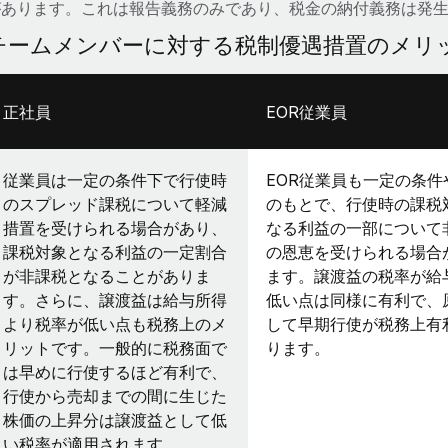
があります。これは報告義務のみであり、税金の納付義務は発
チームメンバーに対する税制優遇措置のメリ
正社員
EOR従業員
従業員は一定の条件下で行使時
EOR従業員も一定の条件
のスプレッド課税について軽減
のもとで、行使時の課税
措置を受けられる場合があり、
なる利益の一部について
課税対象となる利益の一定割合
の恩恵を受けられる場合
が非課税となることがありま
ます。譲渡益の税率が給
す。さらに、譲渡益は給与所得
低い点は同様に有利で、
より税率が低い点も税務上のメ
して早期行使が税務上有
リットです。一般的に税務面で
ります。
は早めに行使するほど有利で、
行使から売却までの間に生じた
株価の上昇分は譲渡益として低
い税率が適用されます。