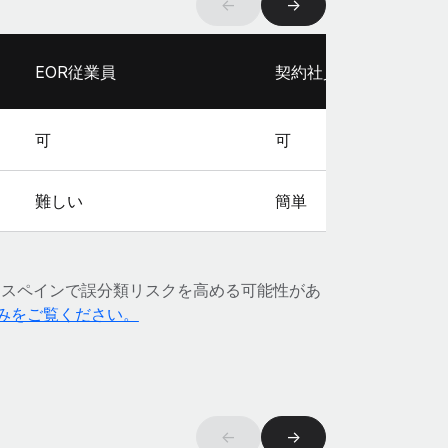
←
→
EOR従業員
契約社員
可
可
難しい
簡単
、スペインで誤分類リスクを高める可能性があ
組みをご覧ください。
←
→