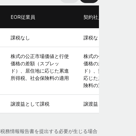
EOR従業員
契約社員
課税なし
課税なし
株式の公正市場価値と行使
株式の公正市場価値と
価格の差額（スプレッ
価格の差額（スプレッ
ド）、居住地に応じた累進
ド）、契約社員の居住
所得税、社会保険料の適用
応じた累進所得税、社
険料の適用
譲渡益として課税
譲渡益として課税
の税務情報報告書を提出する必要が生じる場合