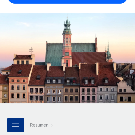
Compáranos con otras empresas.
Iniciar sesión
Contractor Management
Nederlands
Calculadora de pagos a autónomos
Integra y gestiona a autónomos globalmente.
Descubre opciones de divisas y tiempos de pago para
ETAPAS DE CRECIMIENTO
Français
autónomos globales.
PEO
Startups
Externaliza tareas laborales complejas.
Deutsch
Soluciones ágiles de RR. HH. globales y nóminas para
APRENDIZAJE CON REMOTE
empresas en crecimiento.
Español
Guías y recursos
INFRAESTRUCTURA
Mediana empresa
Conexión Remote
Casos prácticos
Amplía tu equipo con soluciones de RR. HH.
Italiano
Integra los RR. HH. en tus flujos de trabajo sin
personalizadas.
Glosario de RR. HH.
complicaciones.
Português (Portugal)
Empresa
Listas de verificación y plantillas
Plataforma
RR. HH. globales para grandes empresas.
日本語
Funciones esenciales de RR. HH. integradas para tu
Biblioteca de descripciones de puestos
equipo.
한국어
ASOCIARSE
Webinarios
Conectar
Nuevo
Socios tecnológicos estratégicos
Resumen
中文（简体）
Conecta cualquier herramienta de IA con Remote
Eventos
Integra la gestión de los RR. HH. globales en tu
mediante nuestro MCP.