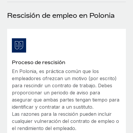
plataforma de forma flexible.
Sala de prensa
Integraciones
Rescisión de empleo en Polonia
Asociarse
Optimiza los procesos con herramientas empresariales
Información sobre salarios y talento
Descubre oportunidades de colaborar con nosotros.
esenciales.
Centro de información
Remote Build
Próximamente
Consultoría de integraciones y automatización con IA.
Obtén ayuda
SERVICIOS
Pregunta a un experto
Consulta todos los recursos
Proceso de rescisión
CASOS PRÁCTICOS
Obtén ayuda de gente experta en RR. HH. globales
y cumplimiento normativo.
En Polonia, es práctica común que los
BLOG
empleadores ofrezcan un motivo (por escrito)
Comprobaciones de antecedentes
Nómina global
para rescindir un contrato de trabajo. Debes
Simplifica los procesos de cribado de candidatos.
proporcionar un periodo de aviso para
EOR y PEO
asegurar que ambas partes tengan tiempo para
Cumplimiento normativo
identificar y contratar a un sustituto.
Contractor Management
Adelántate a los riesgos de cumplimiento
Las razones para la rescisión pueden incluir
normativo.
cualquier vulneración del contrato de empleo o
Impuestos
el rendimiento del empleado.
Gestión de dispositivos