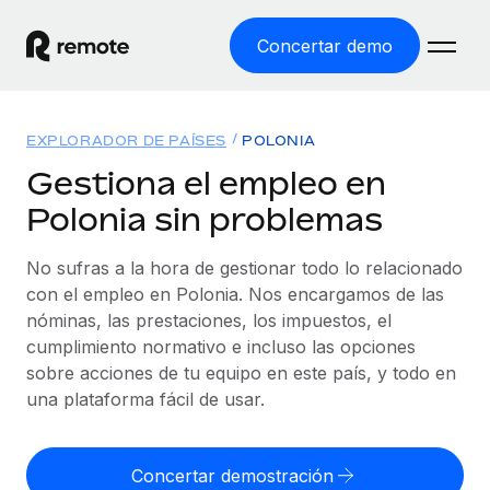
Concertar demo
Inicio
EXPLORADOR DE PAÍSES
POLONIA
Productos
Gestiona el empleo en
Polonia sin problemas
Soluciones
EMPLEO GLOBAL
Nómina global
No sufras a la hora de gestionar todo lo relacionado
Recursos
COBERTURA MUNDIAL
Gestiona las nóminas de forma sencilla y conforme a la
con el empleo en Polonia. Nos encargamos de las
Explorador de países
legalidad.
nóminas, las prestaciones, los impuestos, el
Precios
HERRAMIENTAS Y CALCULADORAS
Consulta el soporte del empleo global según el país.
cumplimiento normativo e incluso las opciones
Employer of Record
Calculadora del riesgo de clasificación errónea
sobre acciones de tu equipo en este país, y todo en
Explorador estatal de EE. UU.
Expándete en todo el mundo sin gastar en entidades.
Consulta el riesgo de clasificación errónea por país.
una plataforma fácil de usar.
Simplifica la contratación en todos los estados de EE.
Español
Contractor of Record
Calculadora del coste por empleado
UU.
Contrata a autónomos en cualquier parte del mundo
Calcula lo que cuestan los empleados en total en
Concertar demostración
English
Comparador de Remote
cumpliendo la normativa.
cualquier país.