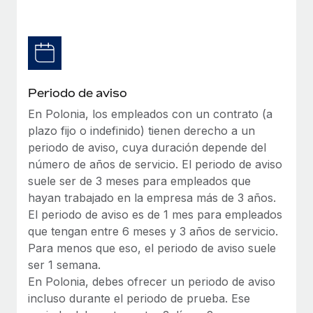
Explora el blog
Proporciona dispositivos tecnológicos y contrólalos
en todo el mundo.
BLOG
Apertura de entidades
Abre entidades conforme a la legalidad enseguida.
Novedades de producto de Remote:
Periodo de aviso
Integraciones con Gusto y Xero y Contractor
Movilidad y reubicación
Management Plus
En Polonia, los empleados con un contrato (a
Reubica a los empleados con facilidad.
plazo fijo o indefinido) tienen derecho a un
La misión de Remote sigue siendo ayudar a empresas de
periodo de aviso, cuya duración depende del
todos los tamaños a contratar, gestionar y...
Prestaciones
número de años de servicio. El periodo de aviso
Gestiona las prestaciones de los empleados sin
Más información
suele ser de 3 meses para empleados que
complicaciones.
hayan trabajado en la empresa más de 3 años.
El periodo de aviso es de 1 mes para empleados
Pento se convierte en un empleador equitativo
que tengan entre 6 meses y 3 años de servicio.
con Remote
Para menos que eso, el periodo de aviso suele
Gestionar las nóminas internamente es complicado. Tardas
ser 1 semana.
semanas en hacerlo manualmente y, al mes...
En Polonia, debes ofrecer un periodo de aviso
incluso durante el periodo de prueba. Ese
Más información