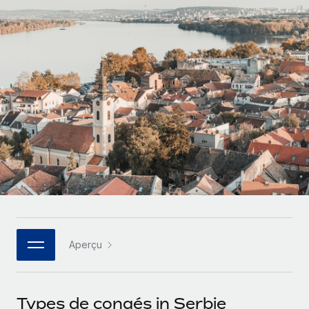
Comparer Remote
pays
Connexion
Gestion des freelances
Nederlands
Examinez notre service par rapport aux autres
Intégrez et gérez vos freelances partout dans le monde
Calculateur de paiement des freelances
Français
Découvrez les devises disponibles et les vitesses de
PEO
CROISSANCE
paiement pour vos freelances internationaux
Sous-traitez les opérations complexes liées à l’emploi
Deutsch
Start-ups
Des solutions agiles et internationales pour les RH et la
APPRENDRE AVEC REMOTE
Español
paie des entreprises en pleine croissance
INFRASTRUCTURE
Recherche et guides
Intégration Remote
Entreprises intermédiaires
Italiano
Intégrez vos RH aux flux de travail en toute simplicité
Études de cas
Développez vos équipes avec des solutions RH sur
mesure
Português (Portugal)
Plateforme
Glossaire RH
Des fonctions RH clés intégrées pour votre équipe
Entreprise
日本語
Checklists et modèles
Les RH à l’international pour les grandes entreprises
Connecter
Nouveau
Aperçu
Descriptions de postes
한국어
Connectez n'importe quel outil d’IA à Remote grâce à
notre MCP
TRAVAILLONS ENSEMBLE
Webinaires
中文（简体）
Types de congés in Serbie
Partenaires stratégiques de la tech
Intégrations