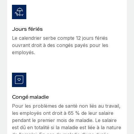
Explorer le blog
Création d’entité
Établissez des entités rapidement et en toute
conformité
BLOG
Jours fériés
Le calendrier serbe compte 12 jours fériés
Mobilité et déménagement international
Mises à jour des produits de Remote :
ouvrant droit à des congés payés pour les
Organisez facilement le déménagement de vos
Intégrations Gusto et Xero et Gestion des
employés.
employés
freelances Plus
Remote a toujours pour mission d'aider les entreprises de
Avantages sociaux
toute taille à embaucher, gérer et payer...
Gérez facilement les avantages sociaux
En savoir plus
Congé maladie
Comment Phiture gère ses 55 employés
Pour les problèmes de santé non liés au travail,
répartis dans 19 pays grâce à Remote
les employés ont droit à 65 % de leur salaire
Phiture, un leader notable du conseil en matière de
pendant le premier mois de maladie. Le salaire
croissance mobile internationale, encourage les...
est dû en totalité si la maladie est liée à la nature