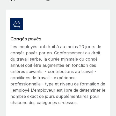
Événements
Intégrez les RH à l’international de manière flexible
Rationalisez vos processus avec des outils essentiels
Salle de presse
Devenir partenaire
Explorez avec nous vos opportunités de partenariat
SERVICES
Données sur les salaires et les talents
Demandez aux experts
Remote Build
Bientôt disponible
Centre de ressources
Recevez des conseils d’experts sur les RH à
Conseil en intégrations et automatisations assistées par
Congés payés
l’international et la conformité
l’IA
Obtenir de l’aide
Les employés ont droit à au moins 20 jours de
congés payés par an. Conformément au droit
Contrôles d’antécédents
Voir toutes les ressources
du travail serbe, la durée minimale du congé
Simplifiez vos processus de présélection des
ÉTUDES DE CAS
annuel doit être augmentée en fonction des
candidats
critères suivants. - contributions au travail -
BLOG
conditions de travail - expérience
Remote Watchtower
Paie multipays
professionnelle - type et niveau de formation de
Gardez un temps d’avance sur les risques en
l'employé L'employeur est libre de déterminer le
matière de conformité
EOR et PEO
nombre exact de jours supplémentaires pour
Gestion des appareils
Gestion des freelances
chacune des catégories ci-dessus.
Achetez et suivez vos équipements informatiques
Taxes
dans le monde entier