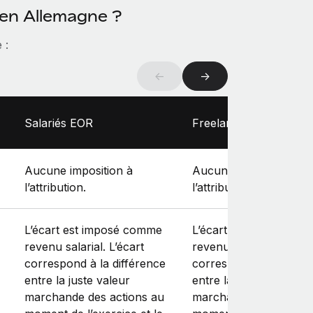
en Allemagne ?
 :
←
→
Salariés EOR
Freelances
Aucune imposition à
Aucune imposition à
l’attribution.
l’attribution.
L’écart est imposé comme
L’écart est imposé co
revenu salarial. L’écart
revenu salarial. L’écart
correspond à la différence
correspond à la différ
entre la juste valeur
entre la juste valeur
marchande des actions au
marchande des action