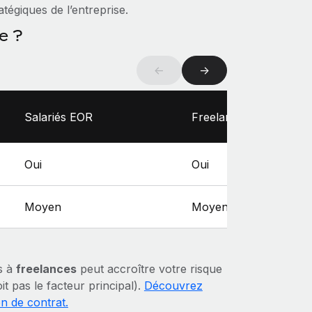
atégiques de l’entreprise.
e ?
←
→
Salariés EOR
Freelances
Oui
Oui
Moyen
Moyen
ns à
freelances
peut accroître votre risque
t pas le facteur principal).
Découvrez
n de contrat.