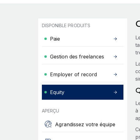
O
DISPONIBLE PRODUITS
Le
Paie
t
t
Gestion des freelances
L
c
Employer of record
si
Q
Equity
Le
à 
APERÇU
ap
Agrandissez votre équipe
Ce
pr