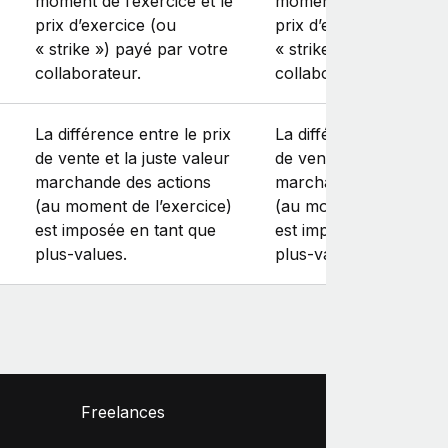
moment de l’exercice et le
moment de l’exercice e
prix d’exercice (ou
prix d’exercice (ou
« strike ») payé par votre
« strike ») payé par vo
collaborateur.
collaborateur.
La différence entre le prix
La différence entre le 
de vente et la juste valeur
de vente et la juste va
marchande des actions
marchande des action
(au moment de l’exercice)
(au moment de l’exerc
est imposée en tant que
est imposée en tant q
plus‑values.
plus‑values.
Freelances