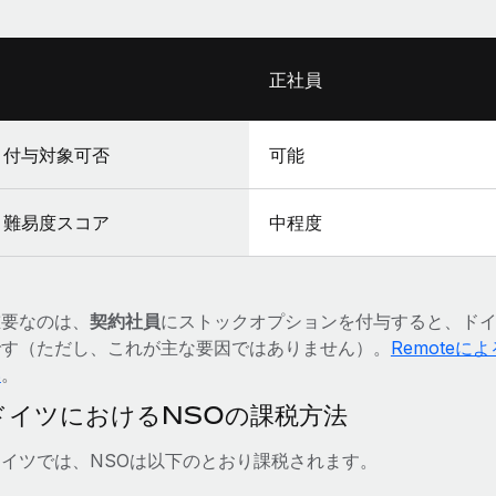
正社員
付与対象可否
可能
難易度スコア
中程度
重要なのは、
契約社員
にストックオプションを付与すると、ド
です（ただし、これが主な要因ではありません）。
Remote
い
。
ドイツにおけるNSOの課税方法
ドイツでは、NSOは以下のとおり課税されます。