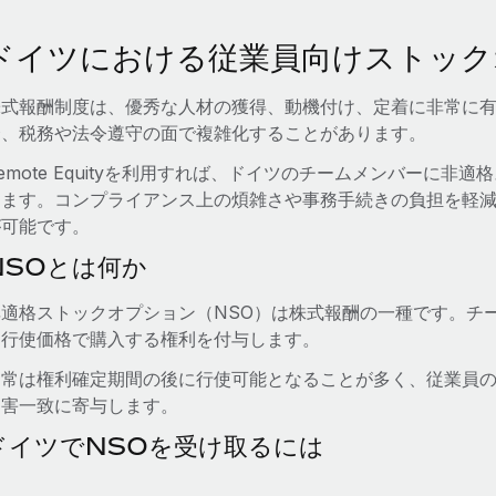
ドイツにおける従業員向けストック
株式報酬制度は、優秀な人材の獲得、動機付け、定着に非常に
合、税務や法令遵守の面で複雑化することがあります。
emote Equityを利用すれば、ドイツのチームメンバーに非
きます。コンプライアンス上の煩雑さや事務手続きの負担を軽
が可能です。
NSOとは何か
非適格ストックオプション（NSO）は株式報酬の一種です。チ
を行使価格で購入する権利を付与します。
通常は権利確定期間の後に行使可能となることが多く、従業員
利害一致に寄与します。
ドイツでNSOを受け取るには