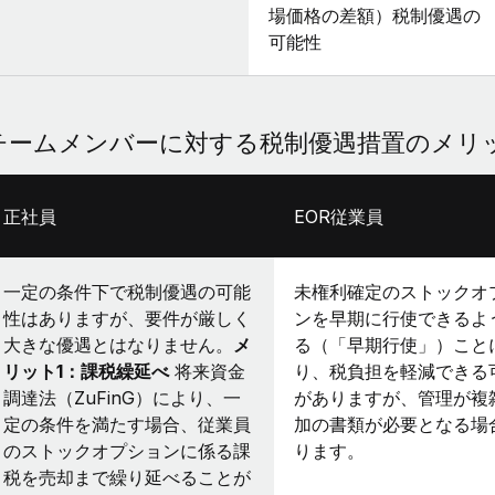
場価格の差額）税制優遇の
可能性
チームメンバーに対する税制優遇措置のメリ
正社員
EOR従業員
一定の条件下で税制優遇の可能
未権利確定のストックオ
性はありますが、要件が厳しく
ンを早期に行使できるよ
大きな優遇とはなりません。
メ
る（「早期行使」）こと
リット1：課税繰延べ
将来資金
り、税負担を軽減できる
調達法（ZuFinG）により、一
がありますが、管理が複
定の条件を満たす場合、従業員
加の書類が必要となる場
のストックオプションに係る課
ります。
税を売却まで繰り延べることが