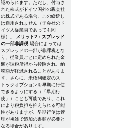
認められます。ただし、付与さ
れた株式がドイツ国外の親会社
の株式である場合、この繰延し
は適用されません（子会社のド
イツ人従業員であっても同
様）。
メリット2：スプレッド
の一部非課税
場合によっては
スプレッドの一部が非課税とな
り、従業員ごとに定められた金
額が課税所得から控除され、納
税額が軽減されることがありま
す。さらに、未権利確定のス
トックオプションを早期に行使
できるようにする（「早期行
使」）ことも可能であり、これ
により税負担を抑えられる可能
性がありますが、早期行使は管
理が複雑で追加の書類が必要と
なる場合があります。