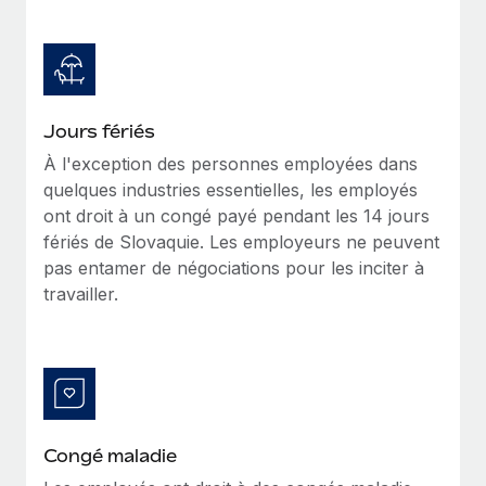
Création d’entité
Explorer le blog
Établissez des entités rapidement et en toute
conformité
BLOG
Mobilité et déménagement international
Jours fériés
Organisez facilement le déménagement de vos
Mises à jour des produits de Remote :
À l'exception des personnes employées dans
employés
Intégrations Gusto et Xero et Gestion des
quelques industries essentielles, les employés
freelances Plus
Avantages sociaux
ont droit à un congé payé pendant les 14 jours
Remote a toujours pour mission d'aider les entreprises de
Gérez facilement les avantages sociaux
fériés de Slovaquie. Les employeurs ne peuvent
toute taille à embaucher, gérer et payer...
pas entamer de négociations pour les inciter à
travailler.
En savoir plus
Comment Phiture gère ses 55 employés
répartis dans 19 pays grâce à Remote
Phiture, un leader notable du conseil en matière de
Congé maladie
croissance mobile internationale, encourage les...