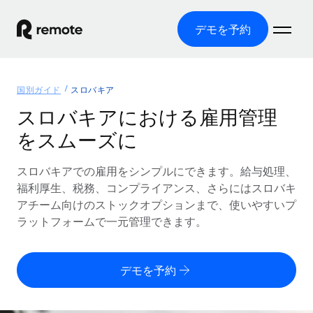
デモを予約
ホーム
国別ガイド
スロバキア
製品
スロバキアにおける雇用管理
をスムーズに
ソリューション
グローバル雇用
グローバル給与処理
スロバキアでの雇用をシンプルにできます。給与処理、
リソース
各国の制度に対応
コンプライアンス対応の給与処理を手軽に
福利厚生、税務、コンプライアンス、さらにはスロバキ
国別ガイド
アチーム向けのストックオプションまで、使いやすいプ
価格
ツールと計算ツール
Employer of Record（EOR）
/国別のグローバル雇用支援を検索する
ラットフォームで一元管理できます。
グローバル展開をコストをかけずに実現
誤分類リスク判定ツール
米国州エクスプローラー
国別に従業員の誤分類リスクを確認する
Contractor of Record
米国の各州において採用プロセスを簡素化する
日本語
デモを予約
世界中の契約社員と法令を遵守して契約
従業員コスト計算ツール
Remoteを他社と比較
各国の総従業員コストを計算する
契約社員管理
English
他社と比較した、当社の強みを確認する