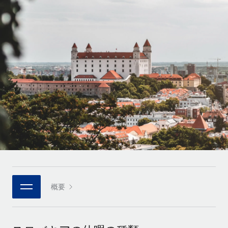
世界中の契約社員をオンボーディングし、管理
契約社員の報酬計算ツール
ログイン
Nederlands
グローバルな契約社員向けに、通貨オプションと支払スピー
PEO
成長の段階
ドを確認する
複雑な雇用関連業務を外部委託
Français
スタートアップ
成長中の企業向けのアジャイルなグローバルHR・給与処理ソ
REMOTEで学習
Deutsch
リューション
インフラ
リサーチおよびガイド
Remote統合
ミッドマーケット
Español
人事機能をワークフローにシームレスに統合する
活用事例
カスタマイズされた人事ソリューションでチームを拡大する
Italiano
プラットフォーム
HR用語集
企業
チームのための人事の基本機能を内蔵
大企業向けのグローバルHR
Português (Portugal)
チェックリストおよびテンプレート
接続
新しい
職務内容ライブラリ
日本語
当社のMCPを使用して、あらゆるAIツールをRemoteに接続
パートナーに登録
戦略的テクノロジーパートナー
ウェビナー
統合
概要
한국어
グローバルな人事機能を柔軟に自社プラットフォームへ統合
基本的なビジネスツールを活用して業務プロセスを効率化す
イベント
る
中文（简体）
パートナーとして登録
ニュースルーム