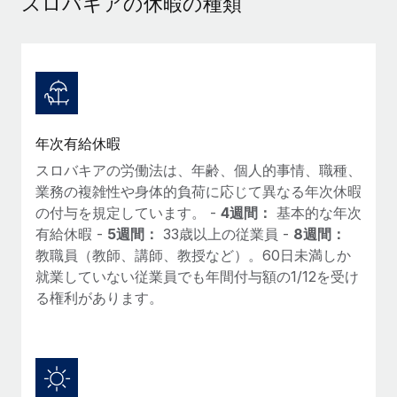
スロバキアの休暇の種類
当社とのパートナーシップの可能性を検討する
サービス
給与・人材情報
Remote Build
近日リリース予定
専門家に相談
統合とAI自動化に関するコンサルティング
情報センター
グローバル人事・コンプライアンスの専門サポート
サポートを依頼する
バックグラウンドチェック
活用事例
年次有給休暇
候補者の選考プロセスをシンプルに
すべてのリソースを表示する
Reverse Tech、契約社員管理と給与処理でRemote
スロバキアの労働法は、年齢、個人的事情、職種、
と戦略的提携
Compliance Watchtower
業務の複雑性や身体的負荷に応じて異なる年次休暇
コンプライアンスリスクを先回りして対応
ブログ
Reverse Techの概要 健康とウェルネスのスタートアップである
の付与を規定しています。 -
4週間：
基本的な年次
Reverse...
グローバル給与処理
有給休暇 -
5週間：
33歳以上の従業員 -
8週間：
デバイス管理
教職員（教師、講師、教授など）。60日未満しか
ITデバイスを世界規模で提供・管理
詳細を見る
EORおよびPEO
就業していない従業員でも年間付与額の1/12を受け
る権利があります。
法人設立
契約社員管理
法令順守した法人をスピーディに設立
AIのパイオニアであるWeaviateは、Remoteを使
税務
い、どのようにしてワークフォースを120%に増やした
移住・転勤
のか
ブログを読む
従業員の異動をスムーズに
Weaviateの概要...