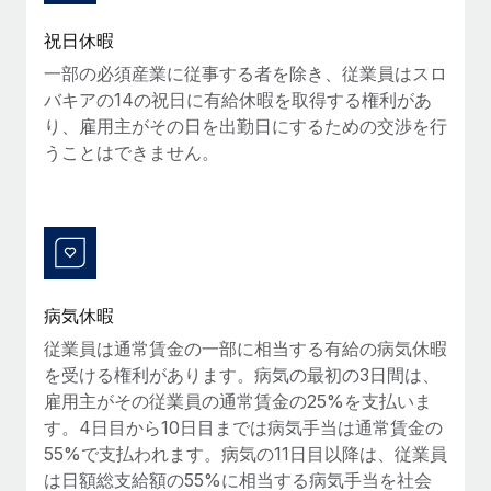
福利厚生
詳細を見る
祝日休暇
ブログ
従業員の福利厚生を簡単に管理
一部の必須産業に従事する者を除き、従業員はスロ
バキアの14の祝日に有給休暇を取得する権利があ
Remoteの製品アップデート：GustoとXeroの統合お
よびContractor Management Plus（契約社員管理
り、雇用主がその日を出勤日にするための交渉を行
プラス）
うことはできません。
Remoteの使命は、世界のどこにいても、あらゆる規模の企業が
業務に最適な人材を採用し、管理し、給与を支給できるようにす
ることです。この数週間で、新しい統合、機能、改良点をリリー
スしました。...
詳細を見る
病気休暇
従業員は通常賃金の一部に相当する有給の病気休暇
を受ける権利があります。病気の最初の3日間は、
給与詐欺：種類、事例、ビジネスを守る方法
雇用主がその従業員の通常賃金の25%を支払いま
給与, 賃金は詐欺の特に魅力的な標的です。多額の資金がシステ
す。4日目から10日目までは病気手当は通常賃金の
ム間で頻繁に移動しているためです。このため、自社のビジネス
55%で支払われます。病気の11日目以降は、従業員
を保護することは極めて重要です。...
は日額総支給額の55%に相当する病気手当を社会