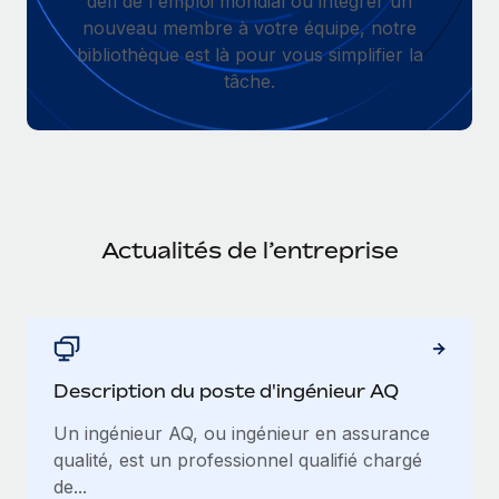
défi de l'emploi mondial ou intégrer un
Gestion des freelances
Comparer Remote
pays
nouveau membre à votre équipe, notre
Connexion
Intégrez et gérez vos freelances partout dans le monde
Nederlands
Examinez notre service par rapport aux autres
bibliothèque est là pour vous simplifier la
Calculateur de paiement des freelances
tâche.
PEO
Français
Découvrez les devises disponibles et les vitesses de
Sous-traitez les opérations complexes liées à l’emploi
CROISSANCE
paiement pour vos freelances internationaux
Deutsch
Start-ups
Des solutions agiles et internationales pour les RH et la
INFRASTRUCTURE
APPRENDRE AVEC REMOTE
Español
paie des entreprises en pleine croissance
Intégration Remote
Recherche et guides
Intégrez vos RH aux flux de travail en toute simplicité
Actualités de l’entreprise
Entreprises intermédiaires
Italiano
Études de cas
Développez vos équipes avec des solutions RH sur
Plateforme
mesure
Português (Portugal)
Des fonctions RH clés intégrées pour votre équipe
Glossaire RH
Entreprise
Connecter
Nouveau
日本語
Checklists et modèles
Les RH à l’international pour les grandes entreprises
Description du poste d'ingénieur AQ
Connectez n'importe quel outil d’IA à Remote grâce à
Descriptions de postes
한국어
notre MCP
Un ingénieur AQ, ou ingénieur en assurance
TRAVAILLONS ENSEMBLE
qualité, est un professionnel qualifié chargé
Webinaires
Intégrations
中文（简体）
de...
Partenaires stratégiques de la tech
Rationalisez vos processus avec des outils essentiels