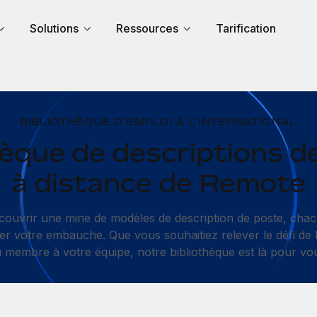
Solutions
Ressources
Tarification
BIBLIOTHÈQUE D’EMPLOI À L'INTERNATIONAL
hèque de descriptions d
à distance de Remote
couvrir une mine de modèles de description de poste, cha
ter votre embauche. Que vous souhaitiez relever le défi de
membre à votre équipe, notre bibliothèque est là pour vous