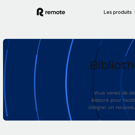
Les produits
Bibliot
Vous venez de dé
élaboré pour facili
intégrer un nouveau 