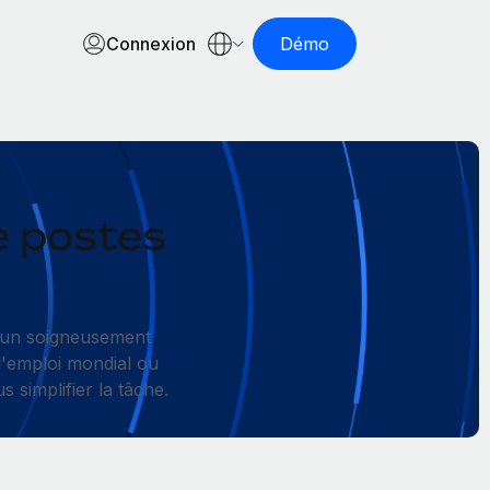
Connexion
Démo
e postes
cun soigneusement
 l'emploi mondial ou
 simplifier la tâche.