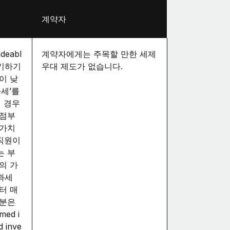
계약자
deabl
계약자에게는 주목할 만한 세제
연기하기
우대 제도가 없습니다.
이 낮
과세’를
이 경우
시점부
 가치
직원이
는 부
의 가
과세
터 매
승분은
ed i
d inve