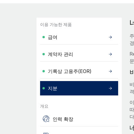
이용 가능한 제품
주
급여
경
R
계약자 관리
문
기록상 고용주(EOR)
비
지분
격
이
개요
따
다
인력 확장