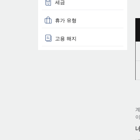
세금
휴가 유형
고용 해지
계
이