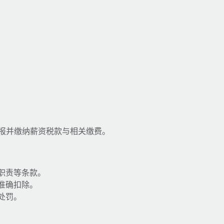
 申报并缴纳薪资税款与相关缴费。
职责等条款。
准确扣除。
处罚。