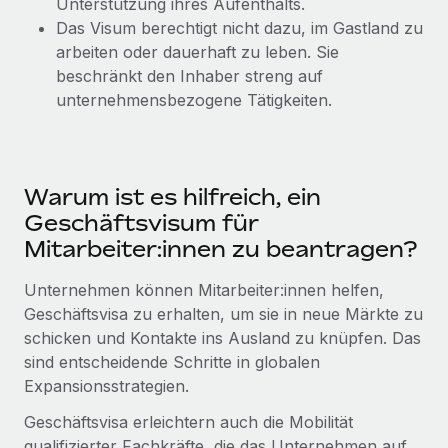
Unterstützung ihres Aufenthalts.
globalen Content-Agentur mit Remote
Niederlassungen
Den Blog erkunden
Das Visum berechtigt nicht dazu, im Gastland zu
Auf einen Blick Erfahre mehr über die unglaubliche
arbeiten oder dauerhaft zu leben. Sie
Mobilität und Relocation
Transformation einer weltweit erfolgreichen...
beschränkt den Inhaber streng auf
Mühelose Relocation von Mitarbeiter:innen
BLOG
unternehmensbezogene Tätigkeiten.
Mehr erfahren
Benefits
Neues zu Remote-Produkten: Integration mit
Mühelose Verwaltung von Benefits
Gusto und Zero und Contractor Management
Plus
Warum ist es hilfreich, ein
Auch im neuen Jahr wollen wir bei Remote Unternehmen
Geschäftsvisum für
aller Größen dabei unterstützen, die beste...
Mitarbeiter:innen zu beantragen?
Mehr erfahren
Unternehmen können Mitarbeiter:innen helfen,
Geschäftsvisa zu erhalten, um sie in neue Märkte zu
schicken und Kontakte ins Ausland zu knüpfen. Das
Wie Phiture 55 Mitarbeiter:innen in 19 Ländern
sind entscheidende Schritte in globalen
mit Remote verwaltet
Expansionsstrategien.
Phiture ist der unumstrittene Marktführer im Bereich der
Geschäftsvisa erleichtern auch die Mobilität
Wachstumsberatung für mobile Apps. Das...
qualifizierter Fachkräfte, die das Unternehmen auf