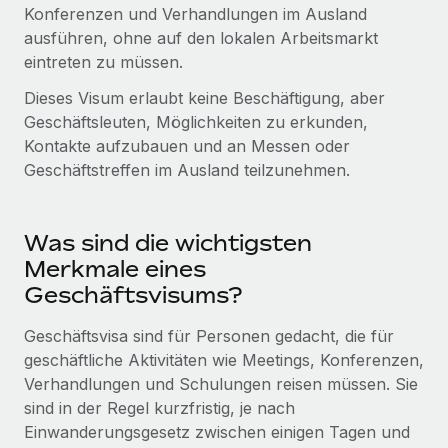
Globales Onboarding und Verwalten von
Konferenzen und Verhandlungen im Ausland
Gesamtbeschäftigungskosten
Anmelden
Freelancer:innen
ausführen, ohne auf den lokalen Arbeitsmarkt
Nederlands
WACHSTUMSPHASE
eintreten zu müssen.
Honorarzahlungen berechnen
PEO
Français
Informationen zu möglichen Währungen und
Startups
Dieses Visum erlaubt keine Beschäftigung, aber
Auslagern von komplexen HR-Aufgaben
Abwicklungsfristen für globale Freelancer:innen
Agile HR- und Payroll-Lösungen für wachsende
Geschäftsleuten, Möglichkeiten zu erkunden,
Deutsch
Unternehmen
Kontakte aufzubauen und an Messen oder
INFRASTRUKTUR
Geschäftstreffen im Ausland teilzunehmen.
LERNEN MIT REMOTE
Mittelstand
Español
Remote Embedded
Maßgeschneiderte HR-Lösungen, um Teams zu
Forschung und Leitfäden
Nahtlose Integration der HR in bestehende Abläufe
vergrößern
Italiano
Was sind die wichtigsten
Fallstudien
Plattform
Merkmale eines
Enterprise
Português (Portugal)
Integrierte HR-Kernfunktionen für dein Team
Geschäftsvisums?
HR-Glossar
Globale HR für Konzerne und Großunternehmen
Verknüpfen
Neu
日本語
Checklisten und Vorlagen
Geschäftsvisa sind für Personen gedacht, die für
Verknüpfung beliebiger KI-Tools mit Remote über unser
PARTNER WERDEN
geschäftliche Aktivitäten wie Meetings, Konferenzen,
Bibliothek für Stellenbeschreibungen
한국어
MCP
Verhandlungen und Schulungen reisen müssen. Sie
Strategische Technologiepartner
sind in der Regel kurzfristig, je nach
Webinare
Integrationen
Flexible Einbettung von Global-HR-Funktionen in deine
中文（简体）
Einwanderungsgesetz zwischen einigen Tagen und
Plattform
Prozessoptimierung mit unverzichtbaren Business-