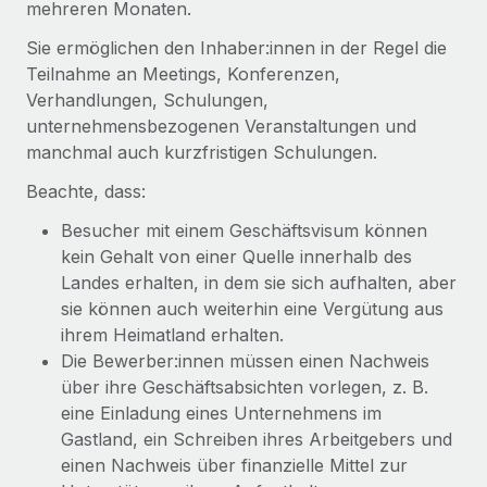
mehreren Monaten.
Events
Tools
Partner werden
Sie ermöglichen den Inhaber:innen in der Regel die
Newsroom
Entdecke die Möglichkeiten einer Partnerschaft
Teilnahme an Meetings, Konferenzen,
DIENSTLEISTUNGEN
Informationen zu Gehältern und Qualifikationen
Verhandlungen, Schulungen,
Remote Build
Demnächst verfügbar
unternehmensbezogenen Veranstaltungen und
Frag unsere Expert:innen
Beratung zu Integrationen und KI-Automatisierung
Insights Center
manchmal auch kurzfristigen Schulungen.
Hilfe von Expert:innen für globale HR & Compliance
Hol dir Unterstützung
Beachte, dass:
Background-Checks
FALLSTUDIEN
Einfacheres Bewerber:innen-Screening
Besucher mit einem Geschäftsvisum können
Alle Ressourcen anzeigen
So hat der KI-Vorreiter Weaviate sein Team mit
kein Gehalt von einer Quelle innerhalb des
Remote um 120 % vergrößert
Compliance Watchtower
Landes erhalten, in dem sie sich aufhalten, aber
Lückenlose Compliance
BLOG
sie können auch weiterhin eine Vergütung aus
Weaviate auf einen Blick Weaviate entwickelt KI-basierte
ihrem Heimatland erhalten.
Open-Source-Infrastrukturen. Das...
Globale Payroll
Geräteverwaltung
Die Bewerber:innen müssen einen Nachweis
Globale Bereitstellung und Verfolgung von IT-
Mehr erfahren
EOR und PEO
über ihre Geschäftsabsichten vorlegen, z. B.
Geräten
eine Einladung eines Unternehmens im
Contractor Management
Gastland, ein Schreiben ihres Arbeitgebers und
Gründung von Niederlassungen
Revolution des Enterprise Contractor
einen Nachweis über finanzielle Mittel zur
Steuern
Schnelle, rechtssichere Gründung von
Managements – die Erfolgsgeschichte einer