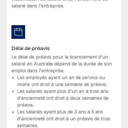
salarié dans l'entreprise.
Explorer le blog
Création d’entité
Établissez des entités rapidement et en toute
conformité
BLOG
Mobilité et déménagement international
Mises à jour des produits de Remote :
Organisez facilement le déménagement de vos
Intégrations Gusto et Xero et Gestion des
Délai de préavis
employés
freelances Plus
Le délai de préavis pour le licenciement d'un
Remote a toujours pour mission d'aider les entreprises de
Avantages sociaux
salarié en Australie dépend de la durée de son
toute taille à embaucher, gérer et payer...
Gérez facilement les avantages sociaux
emploi dans l'entreprise.
Les employés ayant un an de service ou
En savoir plus
moins ont droit à une semaine de préavis.
Les salariés ayant plus d'un an à trois ans
d'ancienneté ont droit à deux semaines de
Comment Phiture gère ses 55 employés
répartis dans 19 pays grâce à Remote
préavis.
Les salariés ayant plus de 3 ans à 5 ans
Phiture, un leader notable du conseil en matière de
d'ancienneté ont droit à un préavis de trois
croissance mobile internationale, encourage les...
semaines.