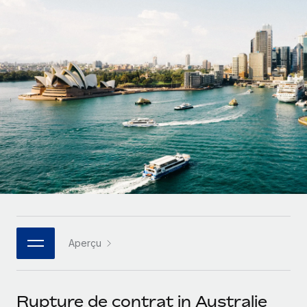
Comparer Remote
pays
Connexion
Gestion des freelances
Nederlands
Examinez notre service par rapport aux autres
Intégrez et gérez vos freelances partout dans le monde
Calculateur de paiement des freelances
Français
Découvrez les devises disponibles et les vitesses de
PEO
CROISSANCE
paiement pour vos freelances internationaux
Sous-traitez les opérations complexes liées à l’emploi
Deutsch
Start-ups
Des solutions agiles et internationales pour les RH et la
APPRENDRE AVEC REMOTE
Español
paie des entreprises en pleine croissance
INFRASTRUCTURE
Recherche et guides
Intégration Remote
Entreprises intermédiaires
Italiano
Intégrez vos RH aux flux de travail en toute simplicité
Études de cas
Développez vos équipes avec des solutions RH sur
mesure
Português (Portugal)
Plateforme
Glossaire RH
Des fonctions RH clés intégrées pour votre équipe
Entreprise
日本語
Checklists et modèles
Les RH à l’international pour les grandes entreprises
Connecter
Nouveau
Aperçu
Descriptions de postes
한국어
Connectez n'importe quel outil d’IA à Remote grâce à
notre MCP
TRAVAILLONS ENSEMBLE
Webinaires
中文（简体）
Rupture de contrat in Australie
Partenaires stratégiques de la tech
Intégrations