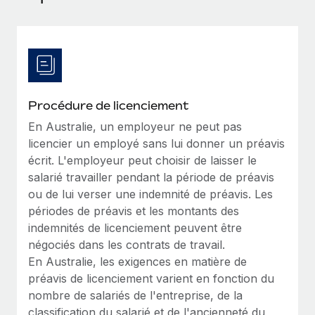
Événements
Intégrez les RH à l’international de manière flexible
Rationalisez vos processus avec des outils essentiels
Salle de presse
Devenir partenaire
Explorez avec nous vos opportunités de partenariat
SERVICES
Données sur les salaires et les talents
Demandez aux experts
Remote Build
Bientôt disponible
Centre de ressources
Recevez des conseils d’experts sur les RH à
Conseil en intégrations et automatisations assistées par
Procédure de licenciement
l’international et la conformité
l’IA
Obtenir de l’aide
En Australie, un employeur ne peut pas
licencier un employé sans lui donner un préavis
Contrôles d’antécédents
Voir toutes les ressources
écrit. L'employeur peut choisir de laisser le
Simplifiez vos processus de présélection des
ÉTUDES DE CAS
salarié travailler pendant la période de préavis
candidats
ou de lui verser une indemnité de préavis. Les
BLOG
périodes de préavis et les montants des
Remote Watchtower
Paie multipays
indemnités de licenciement peuvent être
Gardez un temps d’avance sur les risques en
négociés dans les contrats de travail.
matière de conformité
EOR et PEO
En Australie, les exigences en matière de
Gestion des appareils
Gestion des freelances
préavis de licenciement varient en fonction du
Achetez et suivez vos équipements informatiques
nombre de salariés de l'entreprise, de la
Taxes
dans le monde entier
classification du salarié et de l'ancienneté du