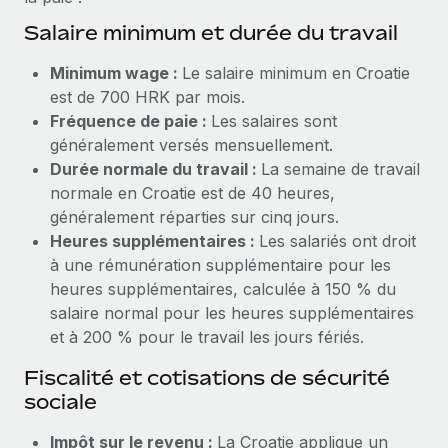
Explorer le blog
Salaire minimum et durée du travail
Création d’entité
Établissez des entités rapidement et en toute
Minimum wage :
Le salaire minimum en Croatie
conformité
BLOG
est de 700 HRK par mois.
Fréquence de paie :
Les salaires sont
Mobilité et déménagement international
Mises à jour des produits de Remote :
généralement versés mensuellement.
Organisez facilement le déménagement de vos
Intégrations Gusto et Xero et Gestion des
Durée normale du travail :
La semaine de travail
employés
freelances Plus
normale en Croatie est de 40 heures,
Remote a toujours pour mission d'aider les entreprises de
généralement réparties sur cinq jours.
Avantages sociaux
toute taille à embaucher, gérer et payer...
Heures supplémentaires :
Les salariés ont droit
Gérez facilement les avantages sociaux
à une rémunération supplémentaire pour les
En savoir plus
heures supplémentaires, calculée à 150 % du
salaire normal pour les heures supplémentaires
et à 200 % pour le travail les jours fériés.
Comment Phiture gère ses 55 employés
répartis dans 19 pays grâce à Remote
Fiscalité et cotisations de sécurité
Phiture, un leader notable du conseil en matière de
sociale
croissance mobile internationale, encourage les...
Impôt sur le revenu :
La Croatie applique un