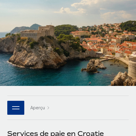
Comparer Remote
pays
Connexion
Gestion des freelances
Nederlands
Examinez notre service par rapport aux autres
Intégrez et gérez vos freelances partout dans le monde
Calculateur de paiement des freelances
Français
Découvrez les devises disponibles et les vitesses de
PEO
CROISSANCE
paiement pour vos freelances internationaux
Sous-traitez les opérations complexes liées à l’emploi
Deutsch
Start-ups
Des solutions agiles et internationales pour les RH et la
APPRENDRE AVEC REMOTE
Español
paie des entreprises en pleine croissance
INFRASTRUCTURE
Recherche et guides
Intégration Remote
Entreprises intermédiaires
Italiano
Intégrez vos RH aux flux de travail en toute simplicité
Études de cas
Développez vos équipes avec des solutions RH sur
mesure
Português (Portugal)
Plateforme
Glossaire RH
Des fonctions RH clés intégrées pour votre équipe
Entreprise
日本語
Checklists et modèles
Les RH à l’international pour les grandes entreprises
Connecter
Nouveau
Aperçu
Descriptions de postes
한국어
Connectez n'importe quel outil d’IA à Remote grâce à
notre MCP
TRAVAILLONS ENSEMBLE
Webinaires
中文（简体）
Services de paie en Croatie
Partenaires stratégiques de la tech
Intégrations