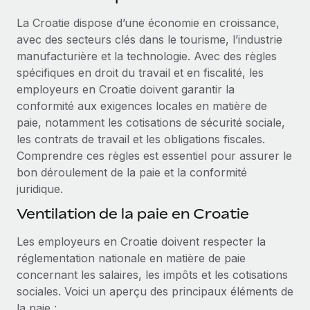
Événements
Intégrez les RH à l’international de manière flexible
Rationalisez vos processus avec des outils essentiels
La Croatie dispose d’une économie en croissance,
Salle de presse
Devenir partenaire
avec des secteurs clés dans le tourisme, l’industrie
Explorez avec nous vos opportunités de partenariat
manufacturière et la technologie. Avec des règles
SERVICES
Données sur les salaires et les talents
spécifiques en droit du travail et en fiscalité, les
Demandez aux experts
Remote Build
Bientôt disponible
employeurs en Croatie doivent garantir la
Centre de ressources
Recevez des conseils d’experts sur les RH à
Conseil en intégrations et automatisations assistées par
conformité aux exigences locales en matière de
l’international et la conformité
l’IA
Obtenir de l’aide
paie, notamment les cotisations de sécurité sociale,
les contrats de travail et les obligations fiscales.
Contrôles d’antécédents
Voir toutes les ressources
Comprendre ces règles est essentiel pour assurer le
Simplifiez vos processus de présélection des
ÉTUDES DE CAS
bon déroulement de la paie et la conformité
candidats
juridique.
BLOG
Remote Watchtower
Ventilation de la paie en Croatie
Paie multipays
Gardez un temps d’avance sur les risques en
Les employeurs en Croatie doivent respecter la
matière de conformité
EOR et PEO
réglementation nationale en matière de paie
Gestion des appareils
Gestion des freelances
concernant les salaires, les impôts et les cotisations
Achetez et suivez vos équipements informatiques
sociales. Voici un aperçu des principaux éléments de
Taxes
dans le monde entier
la paie :