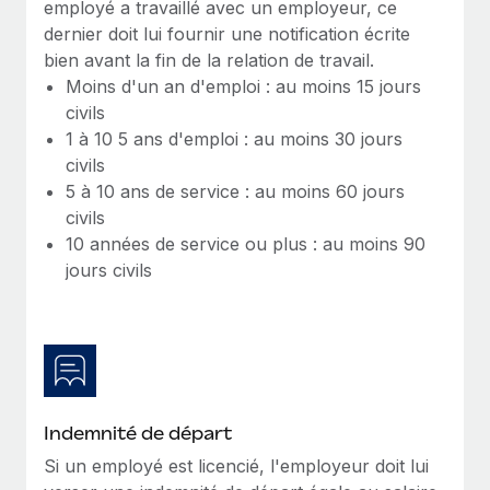
employé a travaillé avec un employeur, ce
Intégration Remote x BambooHR : du local à
Explorer le blog
dernier doit lui fournir une notification écrite
Création d’entité
l’international, le recrutement sans changer de
bien avant la fin de la relation de travail.
plateforme
Établissez des entités rapidement et en toute
Moins d'un an d'emploi : au moins 15 jours
conformité
Impact Les clients BambooHR peuvent désormais
BLOG
civils
embaucher et gérer les employés internationaux...
1 à 10 5 ans d'emploi : au moins 30 jours
Mobilité et déménagement international
Mises à jour des produits de Remote :
civils
En savoir plus
Organisez facilement le déménagement de vos
Intégrations Gusto et Xero et Gestion des
5 à 10 ans de service : au moins 60 jours
employés
freelances Plus
civils
Remote a toujours pour mission d'aider les entreprises de
Avantages sociaux
10 années de service ou plus : au moins 90
toute taille à embaucher, gérer et payer...
Gérez facilement les avantages sociaux
jours civils
En savoir plus
Comment Phiture gère ses 55 employés
répartis dans 19 pays grâce à Remote
Indemnité de départ
Phiture, un leader notable du conseil en matière de
croissance mobile internationale, encourage les...
Si un employé est licencié, l'employeur doit lui