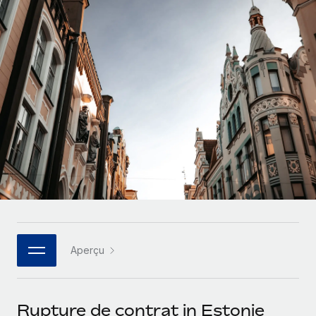
Comparer Remote
pays
Connexion
Gestion des freelances
Nederlands
Examinez notre service par rapport aux autres
Intégrez et gérez vos freelances partout dans le monde
Calculateur de paiement des freelances
Français
Découvrez les devises disponibles et les vitesses de
PEO
CROISSANCE
paiement pour vos freelances internationaux
Sous-traitez les opérations complexes liées à l’emploi
Deutsch
Start-ups
Des solutions agiles et internationales pour les RH et la
APPRENDRE AVEC REMOTE
Español
paie des entreprises en pleine croissance
INFRASTRUCTURE
Recherche et guides
Intégration Remote
Entreprises intermédiaires
Italiano
Intégrez vos RH aux flux de travail en toute simplicité
Études de cas
Développez vos équipes avec des solutions RH sur
mesure
Português (Portugal)
Plateforme
Glossaire RH
Des fonctions RH clés intégrées pour votre équipe
Entreprise
日本語
Checklists et modèles
Les RH à l’international pour les grandes entreprises
Connecter
Nouveau
Aperçu
Descriptions de postes
한국어
Connectez n'importe quel outil d’IA à Remote grâce à
notre MCP
TRAVAILLONS ENSEMBLE
Webinaires
中文（简体）
Rupture de contrat in Estonie
Partenaires stratégiques de la tech
Intégrations