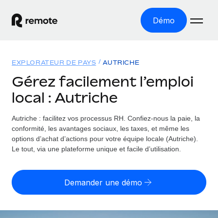
Démo
Accueil
EXPLORATEUR DE PAYS
AUTRICHE
Les produits
Gérez facilement l’emploi
local : Autriche
Solutions
EMPLOI À L’INTERNATIONAL
Paie multipays
Autriche : facilitez vos processus RH.
Confiez-nous la paie, la
Ressources
COUVERTURE MONDIALE
Gérez la paie facilement et en toute conformité
conformité, les avantages sociaux, les taxes, et même les
Explorateur de pays
options d’achat d’actions pour votre équipe locale (Autriche).
Tarification
OUTILS & CALCULATEURS
Employer of record
Le tout, via une plateforme unique et facile d’utilisation.
Toutes les informations sur l’emploi à l’international,
Développez-vous à l’international sans frais liés aux
Outil de calcul du risque de requalification de
pays par pays
entités
contrat
Demander une démo
Explorateur des États-Unis (par État)
Évaluez le risque de requalification de contrat par pays
Français
Pilotage 360 des freelances
Simplifiez l’embauche à travers les différents États des
Sollicitez vos freelances en toute conformité part
Calculateur du coût des employés
États-Unis
English
Calculez le coût total des employés dans n’importe quel