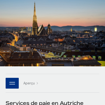
Gestion des freelances
Comparer Remote
pays
Connexion
Intégrez et gérez vos freelances partout dans le monde
Nederlands
Examinez notre service par rapport aux autres
Calculateur de paiement des freelances
PEO
Français
Découvrez les devises disponibles et les vitesses de
Sous-traitez les opérations complexes liées à l’emploi
CROISSANCE
paiement pour vos freelances internationaux
Deutsch
Start-ups
Des solutions agiles et internationales pour les RH et la
INFRASTRUCTURE
APPRENDRE AVEC REMOTE
Español
paie des entreprises en pleine croissance
Intégration Remote
Recherche et guides
Intégrez vos RH aux flux de travail en toute simplicité
Entreprises intermédiaires
Italiano
Études de cas
Développez vos équipes avec des solutions RH sur
Plateforme
mesure
Português (Portugal)
Des fonctions RH clés intégrées pour votre équipe
Glossaire RH
Entreprise
Connecter
Nouveau
日本語
Checklists et modèles
Les RH à l’international pour les grandes entreprises
Connectez n'importe quel outil d’IA à Remote grâce à
Aperçu
Descriptions de postes
한국어
notre MCP
TRAVAILLONS ENSEMBLE
Webinaires
Intégrations
中文（简体）
Services de paie en Autriche
Partenaires stratégiques de la tech
Rationalisez vos processus avec des outils essentiels