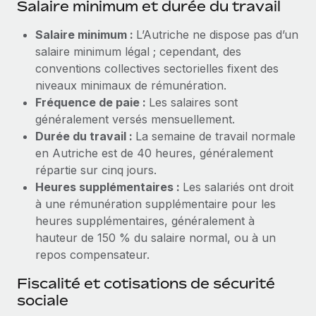
Salaire minimum et durée du travail
Création d’entité
Explorer le blog
Établissez des entités rapidement et en toute
Salaire minimum :
L’Autriche ne dispose pas d’un
conformité
salaire minimum légal ; cependant, des
BLOG
conventions collectives sectorielles fixent des
Mobilité et déménagement international
niveaux minimaux de rémunération.
Organisez facilement le déménagement de vos
Mises à jour des produits de Remote :
Fréquence de paie :
Les salaires sont
employés
Intégrations Gusto et Xero et Gestion des
généralement versés mensuellement.
freelances Plus
Durée du travail :
La semaine de travail normale
Avantages sociaux
Remote a toujours pour mission d'aider les entreprises de
en Autriche est de 40 heures, généralement
Gérez facilement les avantages sociaux
toute taille à embaucher, gérer et payer...
répartie sur cinq jours.
Heures supplémentaires :
Les salariés ont droit
En savoir plus
à une rémunération supplémentaire pour les
heures supplémentaires, généralement à
hauteur de 150 % du salaire normal, ou à un
Comment Phiture gère ses 55 employés
repos compensateur.
répartis dans 19 pays grâce à Remote
Phiture, un leader notable du conseil en matière de
Fiscalité et cotisations de sécurité
croissance mobile internationale, encourage les...
sociale