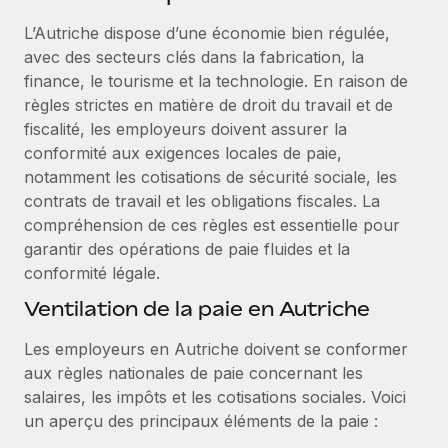
Événements
Intégrez les RH à l’international de manière flexible
L’Autriche dispose d’une économie bien régulée,
Salle de presse
Devenir partenaire
avec des secteurs clés dans la fabrication, la
SERVICES
Explorez avec nous vos opportunités de partenariat
finance, le tourisme et la technologie. En raison de
Données sur les salaires et les talents
Demandez aux experts
règles strictes en matière de droit du travail et de
Recevez des conseils d’experts sur les RH à
Remote Build
Bientôt disponible
fiscalité, les employeurs doivent assurer la
Centre de ressources
l’international et la conformité
Conseil en intégrations et automatisations assistées par
conformité aux exigences locales de paie,
l’IA
Obtenir de l’aide
notamment les cotisations de sécurité sociale, les
Contrôles d’antécédents
contrats de travail et les obligations fiscales. La
Simplifiez vos processus de présélection des
Voir toutes les ressources
compréhension de ces règles est essentielle pour
candidats
ÉTUDES DE CAS
garantir des opérations de paie fluides et la
conformité légale.
Remote Watchtower
BLOG
Gardez un temps d’avance sur les risques en
Ventilation de la paie en Autriche
Paie multipays
matière de conformité
Les employeurs en Autriche doivent se conformer
EOR et PEO
Gestion des appareils
aux règles nationales de paie concernant les
Gestion des freelances
Achetez et suivez vos équipements informatiques
salaires, les impôts et les cotisations sociales. Voici
dans le monde entier
un aperçu des principaux éléments de la paie :
Taxes