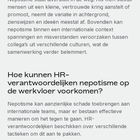
Ontdek hoe je met ons kunt samenwerken
DIENSTEN
mensen uit een kleine, vertrouwde kring aanstelt of
Inzicht in salaris en talent
Vraag een expert
promoot, neemt de variatie in achtergrond,
Remote Build
Binnenkort beschikbaar
zienswijzen en ideeën meestal af. Bovendien kan
Krijg hulp van global HR- en juridische experts
Integraties en advies over AI-automatiseringen
Inzichtencentrum
nepotisme binnen een internationale context
Achtergrondonderzoek
spanningen en misverstanden veroorzaken tussen
Support
Vereenvoudig het screeningsproces van
CASESTUDY'S
collega’s uit verschillende culturen, wat de
kandidaten
Alle bronnen bekijken
samenwerking verder belemmert.
Compliance Watchtower
Blijf compliance-risico's voor
BLOG
Hoe kunnen HR-
verantwoordelijken nepotisme op
Global Payroll
Apparaatbeheer
de werkvloer voorkomen?
Lever en track wereldwijd IT-middelen
EOR en PEO
Nepotisme kan aanzienlijke schade toebrengen aan
Entiteiten oprichten
Contractor Management
internationale teams, maar er bestaan effectieve
Stel snel compliant entiteiten op
manieren om het tegen te gaan.
HR-
Belastingen
verantwoordelijken beschikken over verschillende
Mobiliteit en overplaatsing
Naar de blog
tactieken om dit aan te pakken.
Plaats werknemers moeiteloos over