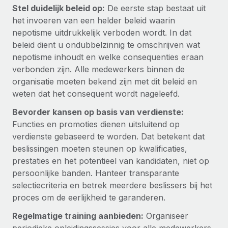
Stel duidelijk beleid op:
De eerste stap bestaat uit
Secundaire arbeidsvoorwaarden
het invoeren van een helder beleid waarin
BLOG
Eenvoudig secundaire arbeidsvoorwaarden
nepotisme uitdrukkelijk verboden wordt. In dat
beheren
beleid dient u ondubbelzinnig te omschrijven wat
Productupdates van Remote: Gusto- en Xero-
integraties en Contractor Management Plus
nepotisme inhoudt en welke consequenties eraan
verbonden zijn. Alle medewerkers binnen de
Het blijft de missie van Remote om alle soorten bedrijven
organisatie moeten bekend zijn met dit beleid en
te helpen bij het aannemen, beheren en...
weten dat het consequent wordt nageleefd.
Meer informatie
Bevorder kansen op basis van verdienste:
Functies en promoties dienen uitsluitend op
verdienste gebaseerd te worden. Dat betekent dat
Hoe Phiture 55 werknemers in 19 landen
beslissingen moeten steunen op kwalificaties,
beheert met Remote
prestaties en het potentieel van kandidaten, niet op
Phiture, een toonaangevende leider in de wereldwijde
persoonlijke banden. Hanteer transparante
mobiele groeiadviessector, zet zich sinds 2016...
selectiecriteria en betrek meerdere beslissers bij het
proces om de eerlijkheid te garanderen.
Meer informatie
Regelmatige training aanbieden:
Organiseer