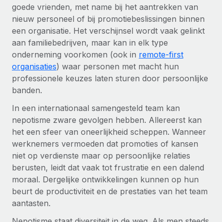
Zzp'ers internationaal onboarden en beheren
goede vrienden, met name bij het aantrekken van
Betalingscalculator voor zzp'ers
Inloggen
nieuw personeel of bij promotiebeslissingen binnen
Nederlands
Ontdek valuta-opties en betaalsnelheden voor
PEO
GROEIFASE
een organisatie. Het verschijnsel wordt vaak gelinkt
internationale zzp'ers
Ingewikkelde HR-taken eenvoudig uitbesteden
aan familiebedrijven, maar kan in elk type
Français
Start-ups
onderneming voorkomen (ook in
remote-first
Flexibele global HR en payroll solutions voor groeiende
LEREN MET REMOTE
organisaties
) waar personen met macht hun
Deutsch
bedrijven
INFRASTRUCTUUR
professionele keuzes laten sturen door persoonlijke
Onderzoek en gidsen
Remote Embedded
Mid-market
banden.
Español
HR naadloos in workflows integreren
Casestudy's
Teams uitbreiden met HR solutions op maat
In een internationaal samengesteld team kan
Italiano
Platform
nepotisme zware gevolgen hebben. Allereerst kan
HR-woordenlijst
Enterprise
Ingebouwde essentiële HR-functies voor je team
het een sfeer van oneerlijkheid scheppen. Wanneer
Global HR voor grote bedrijven
Português (Portugal)
Checklists en templates
werknemers vermoeden dat promoties of kansen
Verbinden
Nieuw
niet op verdienste maar op persoonlijke relaties
Bibliotheek met functiebeschrijvingen
日本語
AI-tools koppelen aan Remote met onze MCP
WERK MET ONS SAMEN
berusten, leidt dat vaak tot frustratie en een dalend
moraal. Dergelijke ontwikkelingen kunnen op hun
Strategische technologiepartners
Webinars
Integraties
한국어
beurt de productiviteit en de prestaties van het team
Integreer global HR flexibel in je platform
Processen stroomlijnen met essentiële zakelijke tools
Evenementen
aantasten.
中文（简体）
Een partner worden
Nepotisme staat diversiteit in de weg. Als men steeds
Newsroom