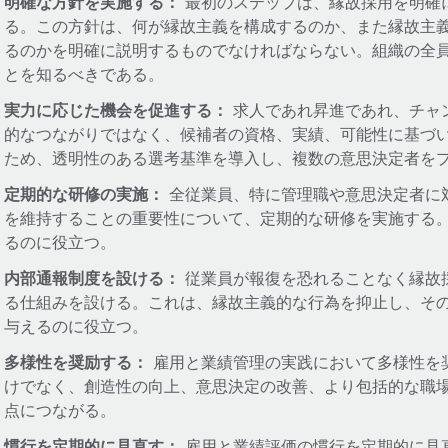
明確な方針を実施する：
最初のステップは、縁故採用を明確
る。この方針は、何が縁故主義を構成するのか、また縁故主
るのかを明確に説明するものでなければならない。組織の全
とを知るべきである。
実力に応じた機会を促進する：
求人であれ昇進であれ、チャ
的なつながりではなく、候補者の資格、実績、可能性に基づ
ため、透明性のある選考基準を導入し、複数の意思決定者を
定期的な研修の実施：
全従業員、特に管理職や意思決定者に
を維持することの重要性について、定期的な研修を実施する
るのに役立つ。
内部通報制度を設ける：
従業員が報復を恐れることなく縁故
る仕組みを設ける。これは、縁故主義的な行為を抑止し、そ
与えるのに役立つ。
多様性を奨励する：
雇用と業績管理の実践において多様性を
けでなく、創造性の向上、意思決定の改善、より包括的な職
点につながる。
慣行を定期的に見直す：
雇用と業績評価の慣行を定期的に見