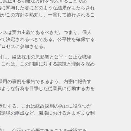
に禁止する明確な方針を導入することであ
義に関与した者にどのような結果がもたらされ
員がこの方針を熟知し、一貫して施行されるこ
ンスは実力主義であるべきだ。つまり、個人
いて決定されるべきである。公平性を確保する
プロセスに参加させる。
対し、縁故採用の悪影響と公平・公正な職場
。これは、この問題に対する認識と理解を深め
採用の事例を報告できるよう、内密に報告す
のような行為を目撃した従業員に行動する力を
奨励する。これは縁故採用の防止に役立つだ
場環境の醸成など、職場におけるさまざまな利
直し、公正かつ公平であることを確認する。