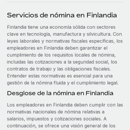
plataforma de forma flexible.
Sala de prensa
Integraciones
Servicios de nómina en Finlandia
Asociarse
Optimiza los procesos con herramientas empresariales
Información sobre salarios y talento
Descubre oportunidades de colaborar con nosotros.
esenciales.
Finlandia tiene una economía sólida con sectores
Centro de información
clave en tecnología, manufactura y silvicultura. Con
Remote Build
Próximamente
leyes laborales y normativas fiscales específicas, los
Consultoría de integraciones y automatización con IA.
Obtén ayuda
SERVICIOS
empleadores en Finlandia deben garantizar el
cumplimiento de los requisitos locales de nómina,
Pregunta a un experto
Consulta todos los recursos
CASOS PRÁCTICOS
incluidas las cotizaciones a la seguridad social, los
Obtén ayuda de gente experta en RR. HH. globales
contratos de trabajo y las obligaciones fiscales.
y cumplimiento normativo.
BLOG
Entender estas normativas es esencial para una
Comprobaciones de antecedentes
gestión de la nómina fluida y el cumplimiento legal.
Nómina global
Simplifica los procesos de cribado de candidatos.
Desglose de la nómina en Finlandia
EOR y PEO
Cumplimiento normativo
Los empleadores en Finlandia deben cumplir con las
Contractor Management
Adelántate a los riesgos de cumplimiento
normativas nacionales de nómina relativas a
normativo.
salarios, impuestos y cotizaciones sociales. A
Impuestos
continuación, se ofrece una visión general de los
Gestión de dispositivos