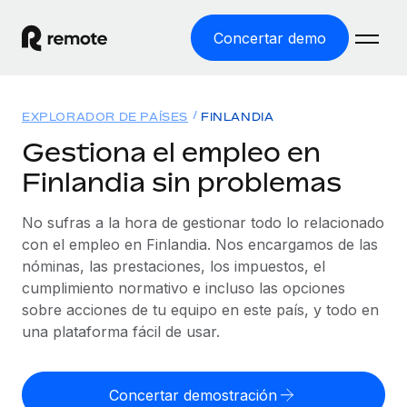
Concertar demo
Inicio
EXPLORADOR DE PAÍSES
FINLANDIA
Productos
Gestiona el empleo en
Finlandia sin problemas
Soluciones
EMPLEO GLOBAL
Nómina global
No sufras a la hora de gestionar todo lo relacionado
Recursos
COBERTURA MUNDIAL
Gestiona las nóminas de forma sencilla y conforme a la
con el empleo en Finlandia. Nos encargamos de las
Explorador de países
legalidad.
nóminas, las prestaciones, los impuestos, el
Precios
HERRAMIENTAS Y CALCULADORAS
Consulta el soporte del empleo global según el país.
cumplimiento normativo e incluso las opciones
Employer of Record
Calculadora del riesgo de clasificación errónea
sobre acciones de tu equipo en este país, y todo en
Explorador estatal de EE. UU.
Expándete en todo el mundo sin gastar en entidades.
Consulta el riesgo de clasificación errónea por país.
una plataforma fácil de usar.
Simplifica la contratación en todos los estados de EE.
Español
Contractor of Record
Calculadora del coste por empleado
UU.
Contrata a autónomos en cualquier parte del mundo
Calcula lo que cuestan los empleados en total en
Concertar demostración
English
Comparador de Remote
cumpliendo la normativa.
cualquier país.