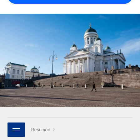
Compáranos con otras empresas.
Iniciar sesión
Contractor Management
Nederlands
Calculadora de pagos a autónomos
Integra y gestiona a autónomos globalmente.
Descubre opciones de divisas y tiempos de pago para
ETAPAS DE CRECIMIENTO
Français
autónomos globales.
PEO
Startups
Externaliza tareas laborales complejas.
Deutsch
Soluciones ágiles de RR. HH. globales y nóminas para
APRENDIZAJE CON REMOTE
empresas en crecimiento.
Español
Guías y recursos
INFRAESTRUCTURA
Mediana empresa
Conexión Remote
Casos prácticos
Amplía tu equipo con soluciones de RR. HH.
Italiano
Integra los RR. HH. en tus flujos de trabajo sin
personalizadas.
Glosario de RR. HH.
complicaciones.
Português (Portugal)
Empresa
Listas de verificación y plantillas
Plataforma
RR. HH. globales para grandes empresas.
日本語
Funciones esenciales de RR. HH. integradas para tu
Biblioteca de descripciones de puestos
equipo.
한국어
ASOCIARSE
Webinarios
Conectar
Nuevo
Socios tecnológicos estratégicos
Resumen
中文（简体）
Conecta cualquier herramienta de IA con Remote
Eventos
Integra la gestión de los RR. HH. globales en tu
mediante nuestro MCP.