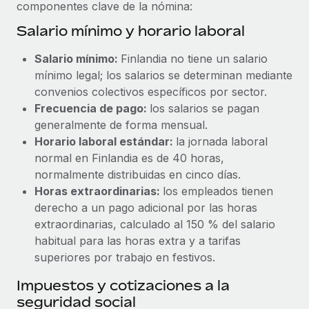
Explora el blog
componentes clave de la nómina:
Proporciona dispositivos tecnológicos y contrólalos
Salario mínimo y horario laboral
en todo el mundo.
BLOG
Salario mínimo:
Finlandia no tiene un salario
Apertura de entidades
mínimo legal; los salarios se determinan mediante
Abre entidades conforme a la legalidad enseguida.
Novedades de producto de Remote:
convenios colectivos específicos por sector.
Integraciones con Gusto y Xero y Contractor
Movilidad y reubicación
Management Plus
Frecuencia de pago:
los salarios se pagan
Reubica a los empleados con facilidad.
generalmente de forma mensual.
La misión de Remote sigue siendo ayudar a empresas de
Horario laboral estándar:
la jornada laboral
todos los tamaños a contratar, gestionar y...
Prestaciones
normal en Finlandia es de 40 horas,
Gestiona las prestaciones de los empleados sin
Más información
normalmente distribuidas en cinco días.
complicaciones.
Horas extraordinarias:
los empleados tienen
derecho a un pago adicional por las horas
Pento se convierte en un empleador equitativo
extraordinarias, calculado al 150 % del salario
con Remote
habitual para las horas extra y a tarifas
superiores por trabajo en festivos.
Gestionar las nóminas internamente es complicado. Tardas
semanas en hacerlo manualmente y, al mes...
Impuestos y cotizaciones a la
seguridad social
Más información