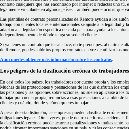
contrato cualquiera que has encontrado por internet o redactas uno tú,
legalmente vinculante en algunos países. También puede ocurrir que vay
Las plantillas de contrato personalizadas de Remote ayudan a los autó
trabajo con clientes locales e internacionales se ajuste a la legalidad y l
adaptan a la legislación específica de cada país para ayudar a los autó
independientemente de dónde tenga su sede el cliente.
Si ya tienes un contrato que te satisface, no te preocupes: al darte de 
de Remote, puedes subir tus propios contratos en vez de utilizar los nue
Aquí puedes obtener más información sobre los contratos
.
Los peligros de la clasificación errónea de trabajadore
En casi todos los países, los trabajadores por cuenta propia y los empl
Muchas de las protecciones y prestaciones de las que disfrutan los empl
las pensiones y las opciones sobre acciones, no suelen aplicarse a los t
trabajar por cuenta propia, renuncias a esas prestaciones a cambio de la 
clientes y cuándo, dónde y cómo quieres trabajar.
A pesar de esta distinción, las empresas pueden clasificarte erróneament
obligaciones legales. Otras veces, puede ocurrir de forma accidental. T
la clasificación errónea puede
acarrear penalizaciones y multas
tanto par
podría afrontar importantes sanciones en su país, y tú las consecuenci