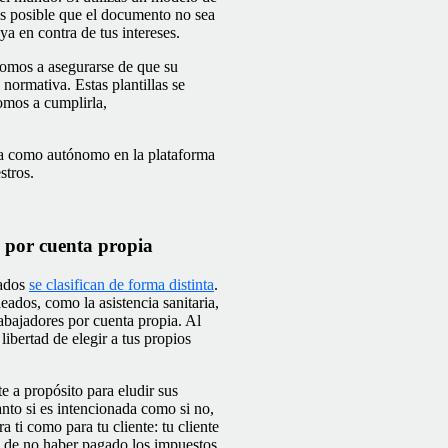
 es posible que el documento no sea
a en contra de tus intereses.
nomos a asegurarse de que su
a normativa. Estas plantillas se
nomos a cumplirla,
alta como autónomo en la plataforma
stros.
s por cuenta propia
eados
se clasifican de forma distinta
.
eados, como la asistencia sanitaria,
rabajadores por cuenta propia. Al
libertad de elegir a tus propios
e a propósito para eludir sus
anto si es intencionada como si no,
a ti como para tu cliente: tu cliente
as de no haber pagado los impuestos