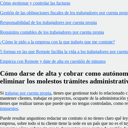
Cómo gestionar y controlar las facturas
Gestión de las obligaciones fiscales de los trabajadores por cuenta pro
Responsabilidad de los trabajadores por cuenta propia
Requisitos contables de los trabajadores por cuenta propia
¿Cómo le pido a la empresa con la que trabajo que me contrate?
5 formas en las que Remote facilita la vida a los trabajadores por cuenta
Empieza con Remote y date de alta en cuestión de minutos
Cómo darse de alta y cobrar como autónom
eliminar los molestos trámites administrati
Si
trabajas por cuenta propia
, tienes que gestionar
todo
lo relacionado c
mantener clientes, trabajar en proyectos, ocuparte de la administració
tienes que realizar tareas que puede que no tengas controladas, como r
impuestos
.
Puede resultar angustioso redactar un contrato si no tienes claro qué le
empresa, sobre todo si tu cliente tiene la sede en un país que no es el t