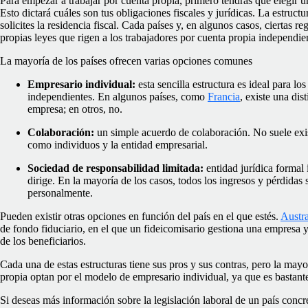
Para empezar a trabajar por cuenta propia, primero tendrás que elegir un
Esto dictará cuáles son tus obligaciones fiscales y jurídicas. La estruc
solicites la residencia fiscal. Cada países y, en algunos casos, ciertas re
propias leyes que rigen a los trabajadores por cuenta propia independie
La mayoría de los países ofrecen varias opciones comunes
Empresario individual:
esta sencilla estructura es ideal para lo
independientes. En algunos países, como
Francia
, existe una dis
empresa; en otros, no.
Colaboración:
un simple acuerdo de colaboración. No suele exist
como individuos y la entidad empresarial.
Sociedad de responsabilidad limitada:
entidad jurídica formal 
dirige. En la mayoría de los casos, todos los ingresos y pérdidas 
personalmente.
Pueden existir otras opciones en función del país en el que estés.
Austra
de fondo fiduciario, en el que un fideicomisario gestiona una empresa 
de los beneficiarios.
Cada una de estas estructuras tiene sus pros y sus contras, pero la mayo
propia optan por el modelo de empresario individual, ya que es bastante 
Si deseas más información sobre la legislación laboral de un país concr