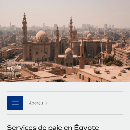
Comparer Remote
pays
Connexion
Gestion des freelances
Nederlands
Examinez notre service par rapport aux autres
Intégrez et gérez vos freelances partout dans le monde
Calculateur de paiement des freelances
Français
Découvrez les devises disponibles et les vitesses de
PEO
CROISSANCE
paiement pour vos freelances internationaux
Sous-traitez les opérations complexes liées à l’emploi
Deutsch
Start-ups
Des solutions agiles et internationales pour les RH et la
APPRENDRE AVEC REMOTE
Español
paie des entreprises en pleine croissance
INFRASTRUCTURE
Recherche et guides
Intégration Remote
Entreprises intermédiaires
Italiano
Intégrez vos RH aux flux de travail en toute simplicité
Études de cas
Développez vos équipes avec des solutions RH sur
mesure
Português (Portugal)
Plateforme
Glossaire RH
Des fonctions RH clés intégrées pour votre équipe
Entreprise
日本語
Checklists et modèles
Les RH à l’international pour les grandes entreprises
Connecter
Nouveau
Aperçu
Descriptions de postes
한국어
Connectez n'importe quel outil d’IA à Remote grâce à
notre MCP
TRAVAILLONS ENSEMBLE
Webinaires
中文（简体）
Services de paie en Égypte
Partenaires stratégiques de la tech
Intégrations