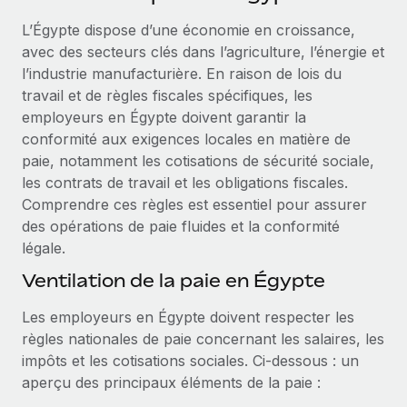
Événements
Intégrez les RH à l’international de manière flexible
Rationalisez vos processus avec des outils essentiels
L’Égypte dispose d’une économie en croissance,
Salle de presse
Devenir partenaire
avec des secteurs clés dans l’agriculture, l’énergie et
Explorez avec nous vos opportunités de partenariat
l’industrie manufacturière. En raison de lois du
SERVICES
Données sur les salaires et les talents
travail et de règles fiscales spécifiques, les
Demandez aux experts
Remote Build
Bientôt disponible
employeurs en Égypte doivent garantir la
Centre de ressources
Recevez des conseils d’experts sur les RH à
Conseil en intégrations et automatisations assistées par
conformité aux exigences locales en matière de
l’international et la conformité
l’IA
Obtenir de l’aide
paie, notamment les cotisations de sécurité sociale,
les contrats de travail et les obligations fiscales.
Contrôles d’antécédents
Voir toutes les ressources
Comprendre ces règles est essentiel pour assurer
Simplifiez vos processus de présélection des
ÉTUDES DE CAS
des opérations de paie fluides et la conformité
candidats
légale.
BLOG
Remote Watchtower
Ventilation de la paie en Égypte
Paie multipays
Gardez un temps d’avance sur les risques en
Les employeurs en Égypte doivent respecter les
matière de conformité
EOR et PEO
règles nationales de paie concernant les salaires, les
Gestion des appareils
Gestion des freelances
impôts et les cotisations sociales. Ci‑dessous : un
Achetez et suivez vos équipements informatiques
aperçu des principaux éléments de la paie :
Taxes
dans le monde entier