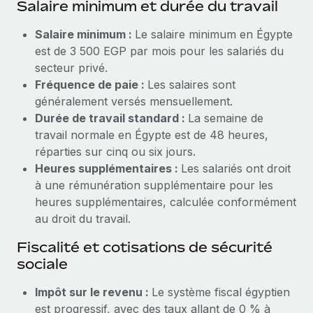
Salaire minimum et durée du travail
Explorer le blog
Création d’entité
Salaire minimum :
Le salaire minimum en Égypte
Établissez des entités rapidement et en toute
est de 3 500 EGP par mois pour les salariés du
conformité
BLOG
secteur privé.
Fréquence de paie :
Les salaires sont
Mobilité et déménagement international
Mises à jour des produits de Remote :
généralement versés mensuellement.
Organisez facilement le déménagement de vos
Intégrations Gusto et Xero et Gestion des
Durée de travail standard :
La semaine de
employés
freelances Plus
travail normale en Égypte est de 48 heures,
Remote a toujours pour mission d'aider les entreprises de
réparties sur cinq ou six jours.
Avantages sociaux
toute taille à embaucher, gérer et payer...
Heures supplémentaires :
Les salariés ont droit
Gérez facilement les avantages sociaux
à une rémunération supplémentaire pour les
En savoir plus
heures supplémentaires, calculée conformément
au droit du travail.
Comment Phiture gère ses 55 employés
Fiscalité et cotisations de sécurité
répartis dans 19 pays grâce à Remote
sociale
Phiture, un leader notable du conseil en matière de
Impôt sur le revenu :
Le système fiscal égyptien
croissance mobile internationale, encourage les...
est progressif, avec des taux allant de 0 % à