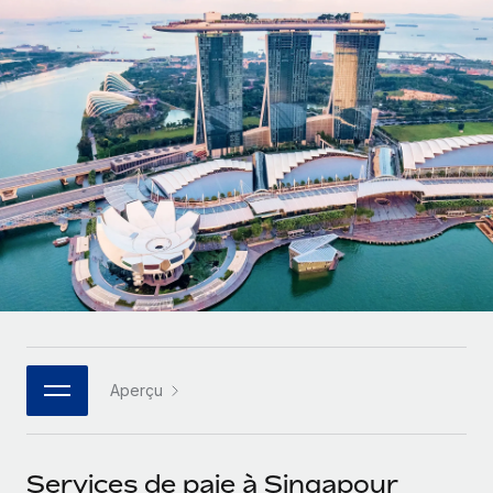
Comparer Remote
pays
Connexion
Gestion des freelances
Nederlands
Examinez notre service par rapport aux autres
Intégrez et gérez vos freelances partout dans le monde
Calculateur de paiement des freelances
Français
Découvrez les devises disponibles et les vitesses de
PEO
CROISSANCE
paiement pour vos freelances internationaux
Sous-traitez les opérations complexes liées à l’emploi
Deutsch
Start-ups
Des solutions agiles et internationales pour les RH et la
APPRENDRE AVEC REMOTE
Español
paie des entreprises en pleine croissance
INFRASTRUCTURE
Recherche et guides
Intégration Remote
Entreprises intermédiaires
Italiano
Intégrez vos RH aux flux de travail en toute simplicité
Études de cas
Développez vos équipes avec des solutions RH sur
mesure
Português (Portugal)
Plateforme
Glossaire RH
Des fonctions RH clés intégrées pour votre équipe
Entreprise
日本語
Checklists et modèles
Les RH à l’international pour les grandes entreprises
Connecter
Nouveau
Aperçu
Descriptions de postes
한국어
Connectez n'importe quel outil d’IA à Remote grâce à
notre MCP
TRAVAILLONS ENSEMBLE
Webinaires
中文（简体）
Services de paie à Singapour
Partenaires stratégiques de la tech
Intégrations