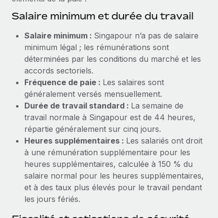
Explorer le blog
Salaire minimum et durée du travail
Création d’entité
Établissez des entités rapidement et en toute
Salaire minimum :
Singapour n’a pas de salaire
conformité
BLOG
minimum légal ; les rémunérations sont
déterminées par les conditions du marché et les
Mobilité et déménagement international
Mises à jour des produits de Remote :
accords sectoriels.
Organisez facilement le déménagement de vos
Intégrations Gusto et Xero et Gestion des
Fréquence de paie :
Les salaires sont
employés
freelances Plus
généralement versés mensuellement.
Remote a toujours pour mission d'aider les entreprises de
Durée de travail standard :
La semaine de
Avantages sociaux
toute taille à embaucher, gérer et payer...
travail normale à Singapour est de 44 heures,
Gérez facilement les avantages sociaux
répartie généralement sur cinq jours.
En savoir plus
Heures supplémentaires :
Les salariés ont droit
à une rémunération supplémentaire pour les
heures supplémentaires, calculée à 150 % du
Comment Phiture gère ses 55 employés
salaire normal pour les heures supplémentaires,
répartis dans 19 pays grâce à Remote
et à des taux plus élevés pour le travail pendant
Phiture, un leader notable du conseil en matière de
les jours fériés.
croissance mobile internationale, encourage les...