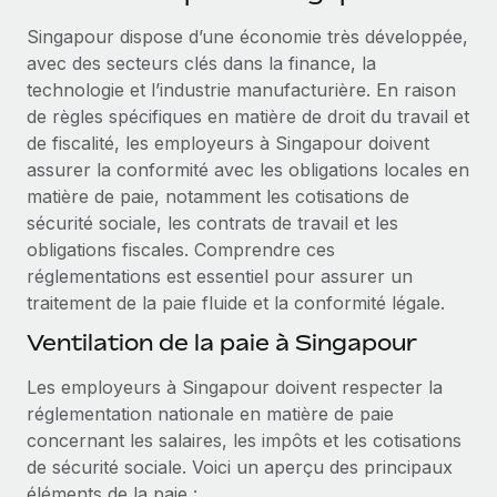
Événements
Intégrez les RH à l’international de manière flexible
Rationalisez vos processus avec des outils essentiels
Singapour dispose d’une économie très développée,
Salle de presse
Devenir partenaire
avec des secteurs clés dans la finance, la
Explorez avec nous vos opportunités de partenariat
technologie et l’industrie manufacturière. En raison
SERVICES
Données sur les salaires et les talents
de règles spécifiques en matière de droit du travail et
Demandez aux experts
Remote Build
Bientôt disponible
de fiscalité, les employeurs à Singapour doivent
Centre de ressources
Recevez des conseils d’experts sur les RH à
Conseil en intégrations et automatisations assistées par
assurer la conformité avec les obligations locales en
l’international et la conformité
l’IA
Obtenir de l’aide
matière de paie, notamment les cotisations de
sécurité sociale, les contrats de travail et les
Contrôles d’antécédents
Voir toutes les ressources
obligations fiscales. Comprendre ces
Simplifiez vos processus de présélection des
ÉTUDES DE CAS
réglementations est essentiel pour assurer un
candidats
traitement de la paie fluide et la conformité légale.
BLOG
Remote Watchtower
Ventilation de la paie à Singapour
Paie multipays
Gardez un temps d’avance sur les risques en
Les employeurs à Singapour doivent respecter la
matière de conformité
EOR et PEO
réglementation nationale en matière de paie
Gestion des appareils
Gestion des freelances
concernant les salaires, les impôts et les cotisations
Achetez et suivez vos équipements informatiques
de sécurité sociale. Voici un aperçu des principaux
Taxes
dans le monde entier
éléments de la paie :