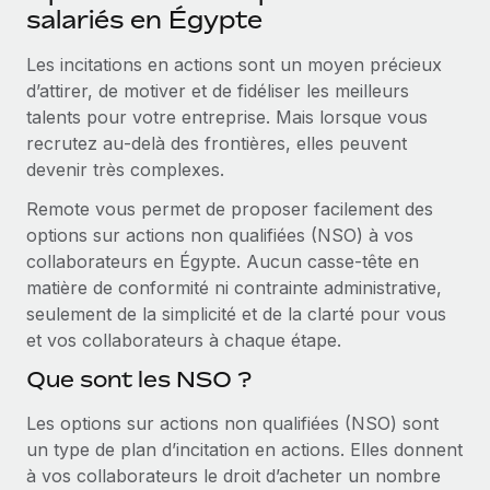
Événements
salariés en Égypte
Intégrez les RH à l’international de manière flexible
Salle de presse
Devenir partenaire
Les incitations en actions sont un moyen précieux
SERVICES
Explorez avec nous vos opportunités de partenariat
d’attirer, de motiver et de fidéliser les meilleurs
Données sur les salaires et les talents
Demandez aux experts
talents pour votre entreprise. Mais lorsque vous
Recevez des conseils d’experts sur les RH à
Remote Build
Bientôt disponible
recrutez au‑delà des frontières, elles peuvent
Centre de ressources
l’international et la conformité
Conseil en intégrations et automatisations assistées par
devenir très complexes.
l’IA
Obtenir de l’aide
Contrôles d’antécédents
Remote vous permet de proposer facilement des
Simplifiez vos processus de présélection des
Voir toutes les ressources
options sur actions non qualifiées (NSO) à vos
candidats
ÉTUDES DE CAS
collaborateurs en Égypte. Aucun casse-tête en
matière de conformité ni contrainte administrative,
Remote Watchtower
BLOG
Comment Weaviate, l'as de l'IA, a développé
seulement de la simplicité et de la clarté pour vous
ses effectifs de 120 % avec Remote
Gardez un temps d’avance sur les risques en
et vos collaborateurs à chaque étape.
Paie multipays
matière de conformité
Weaviate en bref Weaviate crée des infrastructures open
Que sont les NSO ?
EOR et PEO
source et AI-first. Sa mission est...
Gestion des appareils
Les options sur actions non qualifiées (NSO) sont
Gestion des freelances
Achetez et suivez vos équipements informatiques
En savoir plus
un type de plan d’incitation en actions. Elles donnent
dans le monde entier
Taxes
à vos collaborateurs le droit d’acheter un nombre