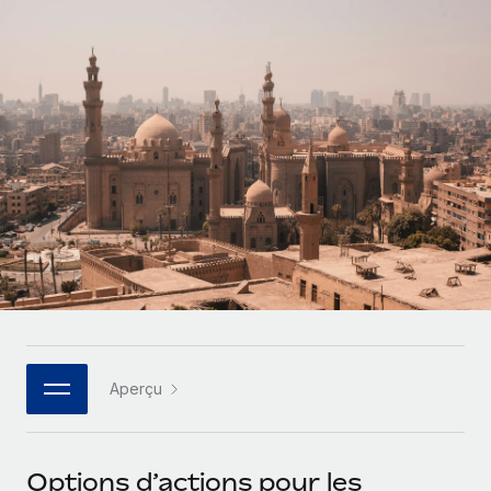
Gestion des freelances
Comparer Remote
pays
Connexion
Intégrez et gérez vos freelances partout dans le monde
Nederlands
Examinez notre service par rapport aux autres
Calculateur de paiement des freelances
PEO
Français
Découvrez les devises disponibles et les vitesses de
Sous-traitez les opérations complexes liées à l’emploi
CROISSANCE
paiement pour vos freelances internationaux
Deutsch
Start-ups
Des solutions agiles et internationales pour les RH et la
INFRASTRUCTURE
APPRENDRE AVEC REMOTE
Español
paie des entreprises en pleine croissance
Intégration Remote
Recherche et guides
Intégrez vos RH aux flux de travail en toute simplicité
Entreprises intermédiaires
Italiano
Études de cas
Développez vos équipes avec des solutions RH sur
Plateforme
mesure
Português (Portugal)
Des fonctions RH clés intégrées pour votre équipe
Glossaire RH
Entreprise
Connecter
Nouveau
日本語
Checklists et modèles
Les RH à l’international pour les grandes entreprises
Connectez n'importe quel outil d’IA à Remote grâce à
Aperçu
Descriptions de postes
한국어
notre MCP
TRAVAILLONS ENSEMBLE
Webinaires
Intégrations
中文（简体）
Options d’actions pour les
Partenaires stratégiques de la tech
Rationalisez vos processus avec des outils essentiels