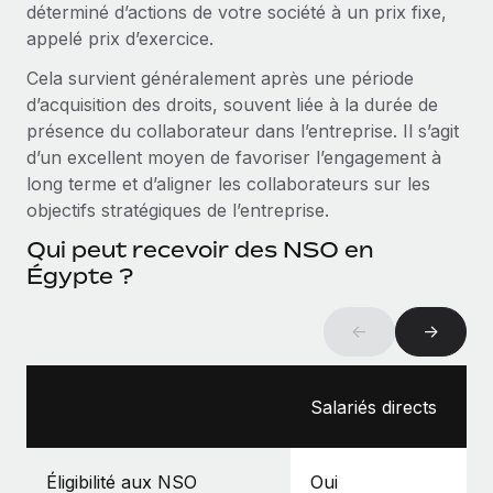
déterminé d’actions de votre société à un prix fixe,
Création d’entité
Intégration Remote x BambooHR : du local à
Explorer le blog
appelé prix d’exercice.
Établissez des entités rapidement et en toute
l’international, le recrutement sans changer de
plateforme
conformité
Cela survient généralement après une période
Impact Les clients BambooHR peuvent désormais
d’acquisition des droits, souvent liée à la durée de
BLOG
Mobilité et déménagement international
embaucher et gérer les employés internationaux...
présence du collaborateur dans l’entreprise. Il s’agit
Organisez facilement le déménagement de vos
Mises à jour des produits de Remote :
d’un excellent moyen de favoriser l’engagement à
En savoir plus
employés
Intégrations Gusto et Xero et Gestion des
long terme et d’aligner les collaborateurs sur les
freelances Plus
objectifs stratégiques de l’entreprise.
Avantages sociaux
Remote a toujours pour mission d'aider les entreprises de
Gérez facilement les avantages sociaux
Qui peut recevoir des NSO en
toute taille à embaucher, gérer et payer...
Égypte ?
En savoir plus
←
→
Comment Phiture gère ses 55 employés
répartis dans 19 pays grâce à Remote
Salariés directs
Phiture, un leader notable du conseil en matière de
croissance mobile internationale, encourage les...
Éligibilité aux NSO
Oui