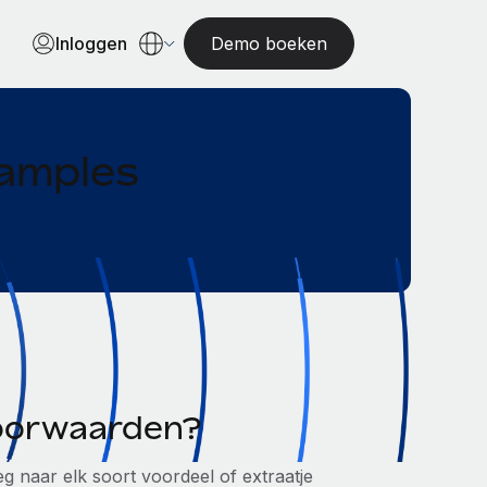
Inloggen
Demo boeken
xamples
voorwaarden?
 naar elk soort voordeel of extraatje