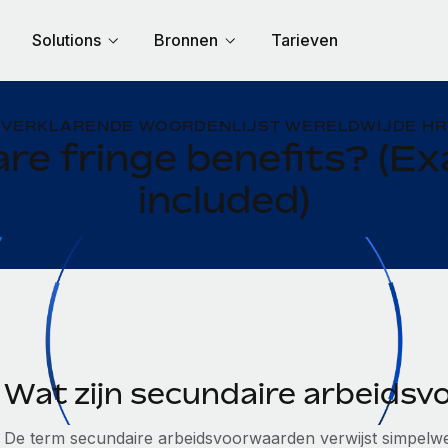
Solutions
Bronnen
Tarieven
VERKLARENDE WOORDENLIJST WERELDWIJDE HR
re fringe benefits? (E
included)
Wat zijn secundaire arbeids
De term secundaire arbeidsvoorwaarden verwijst simpelweg