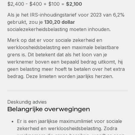
$2,400 - $400 + $100 =
$2,100
Secundaire arbeidsvoorwaarden
BLOG
Als je het IRS-inhoudingstarief voor 2023 van 6,2%
Eenvoudig secundaire arbeidsvoorwaarden
gebruikt, zou je
130,20 dollar
beheren
Productupdates van Remote: Gusto- en Xero-
socialezekerheidsbelasting moeten inhouden.
integraties en Contractor Management Plus
Merk op dat er voor sociale zekerheid en
Het blijft de missie van Remote om alle soorten bedrijven
werkloosheidsbelasting een maximale belastbare
te helpen bij het aannemen, beheren en...
grens is. Dit betekent dat als het loon van je
werknemer boven een bepaald bedrag uitkomt, hij
Meer informatie
geen belasting meer hoeft te betalen over het extra
bedrag. Deze limieten worden jaarlijks herzien.
Hoe Phiture 55 werknemers in 19 landen
beheert met Remote
Phiture, een toonaangevende leider in de wereldwijde
Deskundig advies
mobiele groeiadviessector, zet zich sinds 2016...
Belangrijke overwegingen
Meer informatie
Er is een jaarlijkse maximumlimiet voor sociale
zekerheid en werkloosheidsbelasting. Zodra