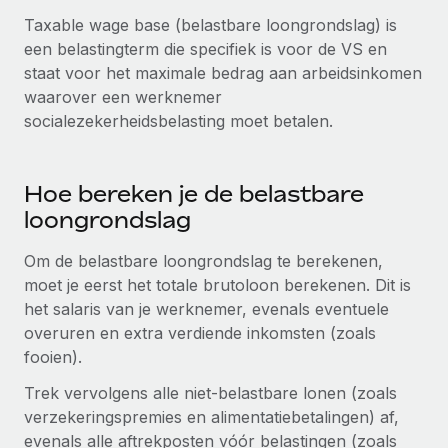
Zzp'ers internationaal onboarden en beheren
Betalingscalculator voor zzp'ers
Taxable wage base (belastbare loongrondslag) is
Inloggen
Nederlands
Ontdek valuta-opties en betaalsnelheden voor
een belastingterm die specifiek is voor de VS en
PEO
GROEIFASE
internationale zzp'ers
staat voor het maximale bedrag aan arbeidsinkomen
Ingewikkelde HR-taken eenvoudig uitbesteden
Français
Start-ups
waarover een werknemer
Flexibele global HR en payroll solutions voor groeiende
socialezekerheidsbelasting moet betalen.
LEREN MET REMOTE
Deutsch
bedrijven
INFRASTRUCTUUR
Onderzoek en gidsen
Remote Embedded
Mid-market
Español
Hoe bereken je de belastbare
HR naadloos in workflows integreren
Casestudy's
Teams uitbreiden met HR solutions op maat
loongrondslag
Italiano
Platform
HR-woordenlijst
Enterprise
Om de belastbare loongrondslag te berekenen,
Ingebouwde essentiële HR-functies voor je team
Global HR voor grote bedrijven
Português (Portugal)
moet je eerst het totale brutoloon berekenen. Dit is
Checklists en templates
Verbinden
Nieuw
het salaris van je werknemer, evenals eventuele
Bibliotheek met functiebeschrijvingen
日本語
AI-tools koppelen aan Remote met onze MCP
overuren en extra verdiende inkomsten (zoals
WERK MET ONS SAMEN
fooien).
Strategische technologiepartners
Webinars
Integraties
한국어
Integreer global HR flexibel in je platform
Processen stroomlijnen met essentiële zakelijke tools
Trek vervolgens alle niet-belastbare lonen (zoals
Evenementen
verzekeringspremies en alimentatiebetalingen) af,
中文（简体）
Een partner worden
evenals alle aftrekposten vóór belastingen (zoals
Newsroom