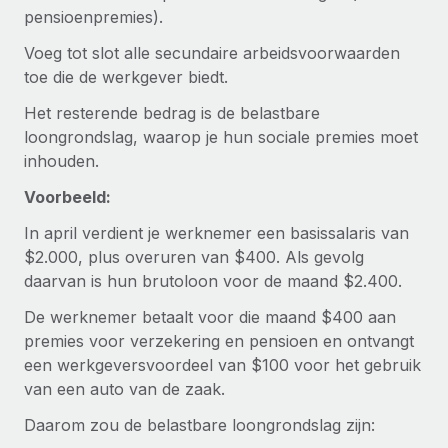
Ontdek hoe je met ons kunt samenwerken
DIENSTEN
pensioenpremies).
Inzicht in salaris en talent
Vraag een expert
Remote Build
Binnenkort beschikbaar
Voeg tot slot alle secundaire arbeidsvoorwaarden
Krijg hulp van global HR- en juridische experts
Integraties en advies over AI-automatiseringen
toe die de werkgever biedt.
Inzichtencentrum
Het resterende bedrag is de belastbare
Achtergrondonderzoek
Support
loongrondslag, waarop je hun sociale premies moet
Vereenvoudig het screeningsproces van
CASESTUDY'S
inhouden.
kandidaten
Alle bronnen bekijken
Voorbeeld:
Compliance Watchtower
Blijf compliance-risico's voor
BLOG
In april verdient je werknemer een basissalaris van
$2.000, plus overuren van $400. Als gevolg
Global Payroll
Apparaatbeheer
daarvan is hun brutoloon voor de maand $2.400.
Lever en track wereldwijd IT-middelen
EOR en PEO
De werknemer betaalt voor die maand $400 aan
premies voor verzekering en pensioen en ontvangt
Entiteiten oprichten
Contractor Management
een werkgeversvoordeel van $100 voor het gebruik
Stel snel compliant entiteiten op
Belastingen
van een auto van de zaak.
Mobiliteit en overplaatsing
Daarom zou de belastbare loongrondslag zijn:
Naar de blog
Plaats werknemers moeiteloos over