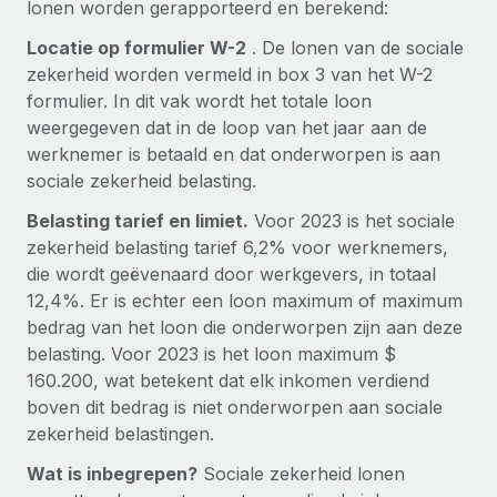
lonen worden gerapporteerd en berekend:
Ontdek hoe je met ons kunt samenwerken
DIENSTEN
Inzicht in salaris en talent
Locatie op formulier W-2
. De lonen van de sociale
Vraag een expert
Remote Build
Binnenkort beschikbaar
zekerheid worden vermeld in box 3 van het W-2
Krijg hulp van global HR- en juridische experts
Integraties en advies over AI-automatiseringen
Inzichtencentrum
formulier. In dit vak wordt het totale loon
Achtergrondonderzoek
weergegeven dat in de loop van het jaar aan de
Support
Vereenvoudig het screeningsproces van
werknemer is betaald en dat onderworpen is aan
CASESTUDY'S
kandidaten
sociale zekerheid belasting.
Alle bronnen bekijken
Belasting tarief en limiet.
Voor 2023 is het sociale
Compliance Watchtower
zekerheid belasting tarief 6,2% voor werknemers,
Blijf compliance-risico's voor
BLOG
die wordt geëvenaard door werkgevers, in totaal
Global Payroll
12,4%. Er is echter een loon maximum of maximum
Apparaatbeheer
bedrag van het loon die onderworpen zijn aan deze
Lever en track wereldwijd IT-middelen
EOR en PEO
belasting. Voor 2023 is het loon maximum $
Entiteiten oprichten
160.200, wat betekent dat elk inkomen verdiend
Contractor Management
Stel snel compliant entiteiten op
boven dit bedrag is niet onderworpen aan sociale
Belastingen
zekerheid belastingen.
Mobiliteit en overplaatsing
Wat is inbegrepen?
Naar de blog
Sociale zekerheid lonen
Plaats werknemers moeiteloos over