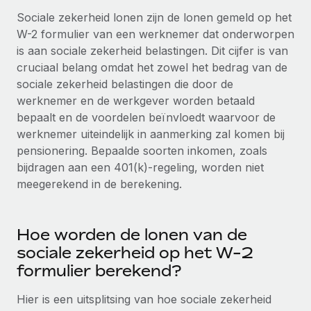
Zzp'ers internationaal onboarden en beheren
Betalingscalculator voor zzp'ers
Sociale zekerheid lonen zijn de lonen gemeld op het
Inloggen
Nederlands
Ontdek valuta-opties en betaalsnelheden voor
W-2 formulier van een werknemer dat onderworpen
PEO
GROEIFASE
internationale zzp'ers
is aan sociale zekerheid belastingen. Dit cijfer is van
Ingewikkelde HR-taken eenvoudig uitbesteden
Français
Start-ups
cruciaal belang omdat het zowel het bedrag van de
Flexibele global HR en payroll solutions voor groeiende
sociale zekerheid belastingen die door de
LEREN MET REMOTE
Deutsch
bedrijven
INFRASTRUCTUUR
werknemer en de werkgever worden betaald
Onderzoek en gidsen
bepaalt en de voordelen beïnvloedt waarvoor de
Remote Embedded
Mid-market
Español
werknemer uiteindelijk in aanmerking zal komen bij
HR naadloos in workflows integreren
Casestudy's
Teams uitbreiden met HR solutions op maat
pensionering. Bepaalde soorten inkomen, zoals
Italiano
Platform
bijdragen aan een 401(k)-regeling, worden niet
HR-woordenlijst
Enterprise
Ingebouwde essentiële HR-functies voor je team
meegerekend in de berekening.
Global HR voor grote bedrijven
Português (Portugal)
Checklists en templates
Verbinden
Nieuw
Bibliotheek met functiebeschrijvingen
日本語
AI-tools koppelen aan Remote met onze MCP
WERK MET ONS SAMEN
Hoe worden de lonen van de
sociale zekerheid op het W-2
Strategische technologiepartners
Webinars
Integraties
한국어
formulier berekend?
Integreer global HR flexibel in je platform
Processen stroomlijnen met essentiële zakelijke tools
Evenementen
中文（简体）
Hier is een uitsplitsing van hoe sociale zekerheid
Een partner worden
Newsroom