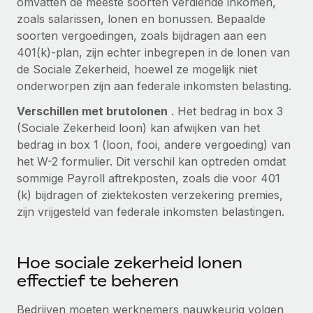
omvatten de meeste soorten verdiende inkomen,
zoals salarissen, lonen en bonussen. Bepaalde
Secundaire arbeidsvoorwaarden
BLOG
soorten vergoedingen, zoals bijdragen aan een
Eenvoudig secundaire arbeidsvoorwaarden
401(k)-plan, zijn echter inbegrepen in de lonen van
beheren
Productupdates van Remote: Gusto- en Xero-
de Sociale Zekerheid, hoewel ze mogelijk niet
integraties en Contractor Management Plus
onderworpen zijn aan federale inkomsten belasting.
Het blijft de missie van Remote om alle soorten bedrijven
Verschillen met brutolonen
. Het bedrag in box 3
te helpen bij het aannemen, beheren en...
(Sociale Zekerheid loon) kan afwijken van het
bedrag in box 1 (loon, fooi, andere vergoeding) van
Meer informatie
het W-2 formulier. Dit verschil kan optreden omdat
sommige Payroll aftrekposten, zoals die voor 401
Hoe Phiture 55 werknemers in 19 landen
(k) bijdragen of ziektekosten verzekering premies,
beheert met Remote
zijn vrijgesteld van federale inkomsten belastingen.
Phiture, een toonaangevende leider in de wereldwijde
mobiele groeiadviessector, zet zich sinds 2016...
Hoe sociale zekerheid lonen
Meer informatie
effectief te beheren
Bedrijven moeten werknemers nauwkeurig volgen